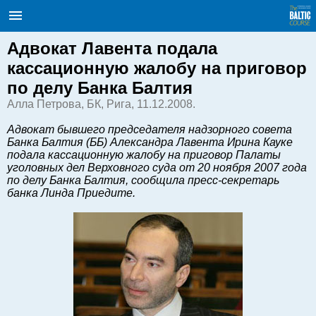
International Internet Magazine.
Baltic States news & analytics
Sunday, 09.08.2026, 11:55
Адвокат Лавента подала
кассационную жалобу на приговор
Русский
по делу Банка Балтия
Алла Петрова, БК, Рига, 11.12.2008.
COVID-19
Адвокат бывшего председателя надзорного совета
Банка Балтия (ББ) Александра Лавента Ирина Кауке
Good for Business
подала кассационную жалобу на приговор Палаты
Modern EU
уголовных дел Верховного суда от 20 ноября 2007 года
по делу Банка Балтия, сообщила пресс-секретарь
Analytics
банка Линда Приедите.
Investments
Transport
Energy
Real Estate
Financial Services
Technology