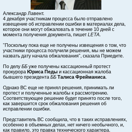
Markets and Companies
Baltic export
Александр Лавент.
Tourism
4 декабря участникам процесса было отправлено
извещение об исправлении ошибки в материалах дела,
Legal Counsel
которое они могут обжаловать в течение 10 дней с
EU – Baltic States
момента получения документа, пишет
LETA.
Baltic States – CIS
"Поскольку пока еще не получены извещения о том, что
Legislation
участники процесса получили решения, мы не можем
назвать дату начала обжалования", сказала Приедите.
Direct speech
Round Table
По делу
ББ
уже получены кассационный протест
прокурора
Юриса Педы
и кассационная жалоба
Education and Science
бывшего президента
ББ
Талиса Фрейманиса
.
Forums
Однако ВС еще не принял решения, принимать ли
Book review
протест и полученные жалобы к рассмотрению.
Archive
Соответствующее решение будет принято после того,
как завершится срок обжалования решения об
Tulenev’s Art Studio
исправлении ошибки.
Dektop version
Представитель ВС сообщила, что в таких исправлениях,
особенно в объемных делах, нет ничего необычного, и,
как правило, это правка технического характера.