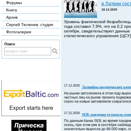
Форумы
в Латвии сос
Книга
18.12.2020
Архив
Уровень фактической безработицы
Сергей Тюленев: студия
года составил 7,9%, что на 0,2 пр
октябре, свидетельствуют данные
Фотогалерея
статистического управления (ЦСУ)
Поиск
17.12.2020
Латвийцы предпочитают ком
На рынке автолизинга в этом году выр
частных лиц на рынке лизинга подержа
спрос на новые автомобили сократился на
17.12.2020
SEB: пандемия отложила сезо
По данным банка SEB, во время пандем
осень, при этом уже в сентябре наблю
значительно выросла до 88 000 евро, 