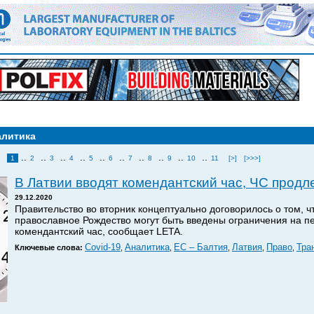
алитика
..
..
..
..
..
..
..
..
..
..
1
2
3
4
5
6
7
8
9
10
11
[>]
[>>>]
В Латвии вводят комендантский час, ЧС продл
29.12.2020
Правительство во вторник концептуально договорилось о том, ч
православное Рождество могут быть введены ограничения на 
комендантский час, сообщает LETA.
Covid-19
Аналитика
ЕС – Балтия
Латвия
Право
Тра
Ключевые слова:
,
,
,
,
,