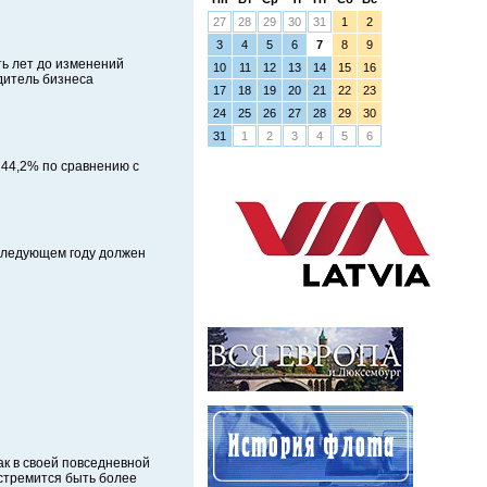
27
28
29
30
31
1
2
3
4
5
6
7
8
9
ть лет до изменений
10
11
12
13
14
15
16
дитель бизнеса
17
18
19
20
21
22
23
24
25
26
27
28
29
30
31
1
2
3
4
5
6
 44,2% по сравнению с
в следующем году должен
как в своей повседневной
стремится быть более