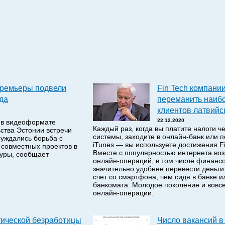
премьеры подвели
Fin Tech компании
ода
переманить наиб
клиентов латвийс
22.12.2020
 в видеоформате
Каждый раз, когда вы платите налоги ч
ства Эстонии встречи
системы, заходите в онлайн-банк или п
суждались борьба с
iTunes — вы используете достижения F
совместных проектов в
Вместе с популярностью интернета воз
туры, сообщает
онлайн-операций, в том числе финанс
значительно удобнее перевести деньги
счет со смартфона, чем сидя в банке и
банкомата. Молодое поколение и вовсе
онлайн-операции.
тической безработицы
Число вакансий в