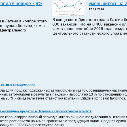
тавил в ноябре 7,9%
уменьшилось на 
17.12.2020
В конце сентября этого года в Латвии 
 в Латвии в ноябре этого
800 вакансий, что на 8 400 вакансий и
оц. пункта больше, чем в
чем в конце сентября 2019 года, свид
 Центрального
Центрального статистического управле
.
пактные внедорожники
осла доля продаж подержанных автомобилей и сделок, совершаемых частными 
нных автомобилей в результате пандемии выросла на 13 % по отношению к с
 25 %, - свидетельствует статистика компании Citadele līzings un faktorings.
н жилищных кредитов в Эстонии и способствовала ремонту
ии коронавируса пиковый период рынка жилищного кредитования в Эстонии 
дается рост объема на 4% по сравнению с предыдущим годом. Средняя сумм
сообщила LETA/BNS пресс-служба банка.