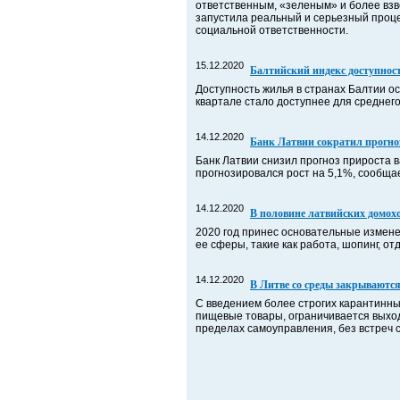
ответственным, «зеленым» и более взв
запустила реальный и серьезный проце
социальной ответственности.
15.12.2020
Балтийский индекс доступнос
Доступность жилья в странах Балтии ос
квартале стало доступнее для среднего
14.12.2020
Банк Латвии сократил прогно
Банк Латвии снизил прогноз прироста в
прогнозировался рост на 5,1%, сообща
14.12.2020
В половине латвийских домохо
2020 год принес основательные измене
ее сферы, такие как работа, шопинг, о
14.12.2020
В Литве со среды закрываютс
С введением более строгих карантинны
пищевые товары, ограничивается выход
пределах самоуправления, без встреч 