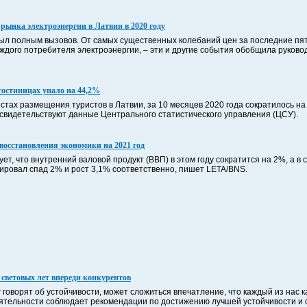
рынка электроэнергии в Латвии в 2020 году
был полным вызовов. От самых существенных колебаний цен за последние пя
аждого потребителя электроэнергии, – эти и другие события обобщила руково
гостиницах упало на 44,2%
стах размещения туристов в Латвии, за 10 месяцев 2020 года сократилось на
свидетельствуют данные Центрального статистического управления (ЦСУ).
восстановления экономики на 2021 год
ует, что внутренний валовой продукт (ВВП) в этом году сократится на 2%, а 
зировал спад 2% и рост 3,1% соответственно, пишет LETA/BNS.
световых лет впереди конкурентов
уг говорят об устойчивости, может сложиться впечатление, что каждый из нас 
еятельности соблюдает рекомендации по достижению лучшей устойчивости и 