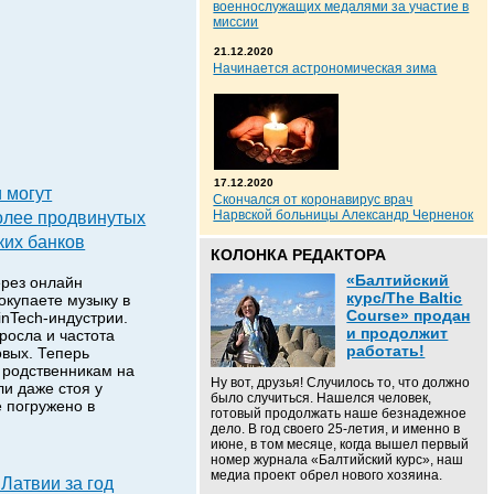
военнослужащих медалями за участие в
миссии
21.12.2020
Начинается астрономическая зима
17.12.2020
 могут
Скончался от коронавирус врач
олее продвинутых
Нарвской больницы Александр Черненок
ких банков
КОЛОНКА РЕДАКТОРА
«Балтийский
ерез онлайн
курс/The Baltic
окупаете музыку в
Course» продан
inTech-индустрии.
и продолжит
росла и частота
работать!
овых. Теперь
 родственникам на
Ну вот, друзья! Случилось то, что должно
ли даже стоя у
было случиться. Нашелся человек,
 погружено в
готовый продолжать наше безнадежное
дело. В год своего 25-летия, и именно в
июне, в том месяце, когда вышел первый
номер журнала «Балтийский курс», наш
медиа проект обрел нового хозяина.
 Латвии за год