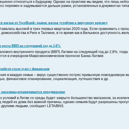
ешенно относиться к будущему. Однако на практике мы видим, что лишь неб
сс перемен и задумывается дальше рамок, установленных в документах тип
ти жилья от Swedbank: рынок жилья устойчив к вирусному кризису
тавалась высокой в трех первых кварталах 2020 года. Если сравнивать с про
 домохозяйства в Риге и Таллине, в то время как в Вильнюсе доступность жил
з роста ВВП на следующий год до 2,8%
алового внутреннего продукта (ВВП) Латвии на следующий год до 2,8%, тогда 
ется в очередном Макроэкономическом прогнозе Банка Латвии.
зяйств стало хуже с финансами
ния в каждую семью – вирус существенно потряс привычную повседневную ж
тдых, финансовое планирование, социализация, путешествия и др.
я магазины,ограничивается передвижение
х условий в Литве со среды будет закрыто большинство магазинов, за исключ
 людей из дома без важной причины, однако семьям будут разрешены прогул
с другими людьми, сообщает LETA/BNS.