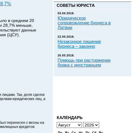
28,7%
СОВЕТЫ ЮРИСТА
03.04.2018.
Юридическое
было в среднем 20
сопровождение бизнеса в
ли 28,7% меньше,
Латвии
етельствуют данные
ния (ЦСУ).
22.05.2018.
Незаконное лишение
бизнеса – законно
26.05.2018.
Помощь при расторжении
брака с иностранцем
лицами. Так, доля сделок
делкам юридических лиц, а
КАЛЕНДАРЬ
был перенесен с весны на
а жилищных кредитов
Пн
Вт
Ср
Чт
Пт
Сб
Вс