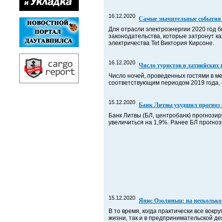
16.12.2020
Самые значительные события 
Для отрасли электроэнергии 2020 год 
законодательства, которые затронут к
электричества Tet Виктория Кирсоне.
16.12.2020
Число туристов в латвийских 
Число ночей, проведенных гостями в ме
соответствующим периодом 2019 года, 
15.12.2020
Банк Литвы ухудшил прогноз 
Банк Литвы (БЛ, центробанк) прогнозир
увеличиться на 1,9%. Ранее БЛ прогно
15.12.2020
Янис Озолиньш: на несколько 
В то время, когда практически все вокр
жизни, так и в предпринимательской д