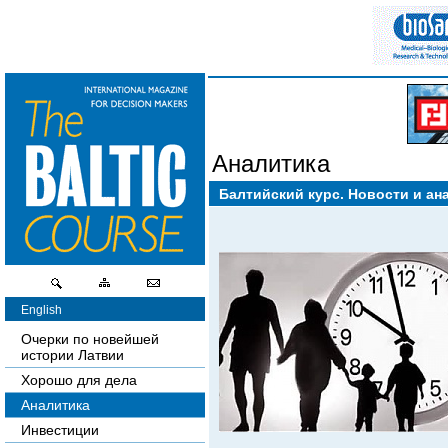
Аналитика
Балтийский курс. Новости и ан
English
Очерки по новейшей
истории Латвии
Хорошо для дела
Аналитика
Инвестиции