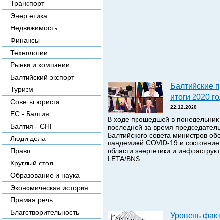
Транспорт
Энергетика
Недвижимость
Финансы
Технологии
Рынки и компании
Балтийский экспорт
Балтийские 
Туризм
итоги 2020 г
Советы юриста
22.12.2020
ЕС - Балтия
В ходе прошедшей в понедельник
Балтия - СНГ
последней за время председатель
Балтийского совета министров об
Люди дела
пандемией COVID-19 и состояние 
Право
области энергетики и инфраструк
LETA/BNS.
Круглый стол
Образование и наука
Экономическая история
Прямая речь
Благотворительность
Уровень фак