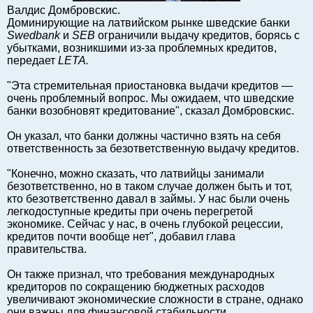
Валдис Домбровскис.
Балтийский экспорт
Доминирующие на латвийском рынке шведские банки
Туризм
Swedbank
и
SEB
ограничили выдачу кредитов, борясь с
убытками, возникшими из-за проблемных кредитов,
Советы юриста
передает
LETA
.
ЕС - Балтия
"Эта стремительная приостановка выдачи кредитов —
Балтия - СНГ
очень проблемный вопрос. Мы ожидаем, что шведские
Люди дела
банки возобновят кредитование", сказал Домбровскис.
Право
Он указал, что банки должны частично взять на себя
Круглый стол
ответственность за безответственную выдачу кредитов.
Образование и наука
"Конечно, можно сказать, что латвийцы занимали
Экономическая история
безответственно, но в таком случае должен быть и тот,
кто безответственно давал в займы. У нас были очень
Прямая речь
легкодоступные кредиты при очень перегретой
Благотворительность
экономике. Сейчас у нас, в очень глубокой рецессии,
кредитов почти вообще нет", добавил глава
Форумы
правительства.
Книга
Он также признал, что требования международных
Архив
кредиторов по сокращению бюджетных расходов
Сергей Тюленев: студия
увеличивают экономические сложности в стране, однако
они важны для финансовой стабильности.