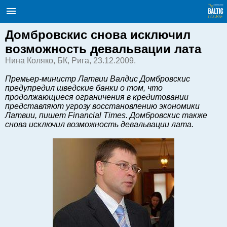
Балтийский курс. Новости и
аналитика
Воскресение, 09.08.2026, 13:29
Домбровскис снова исключил
возможность девальвации лата
English
Нина Коляко, БК, Рига, 23.12.2009.
Премьер-министр Латвии Валдис Домбровскис
предупредил шведские банки о том, что
Очерки по новейшей истории
продолжающиеся ограничения в кредитовании
Латвии
представляют угрозу восстановлению экономики
Хорошо для дела
Латвии, пишет Financial Times. Домбровскис также
снова исключил возможность девальвации лата.
Аналитика
Инвестиции
Транспорт
Энергетика
Недвижимость
Финансы
Технологии
Рынки и компании