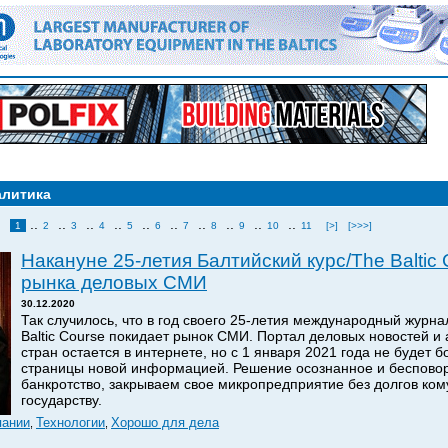
алитика
..
..
..
..
..
..
..
..
..
..
1
2
3
4
5
6
7
8
9
10
11
[>]
[>>>]
Накануне 25-летия Балтийский курс/The Baltic 
рынка деловых СМИ
30.12.2020
Так случилось, что в год своего 25-летия международный журна
Baltic Course покидает рынок СМИ. Портал деловых новостей и
стран остается в интернете, но с 1 января 2021 года не будет 
страницы новой информацией. Решение осознанное и бесповор
банкротство, закрываем свое микропредприятие без долгов кому
государству.
пании
Технологии
Хорошо для дела
,
,