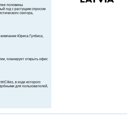
олее половины
ый год с растущим спросом
стического сектора,
 компании Юриса Гулбиса,
гии, планирует открыть офис
iCities, в ходе которого
 удобными для пользователей,