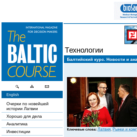
Технологии
Балтийский курс. Новости и ан
English
Очерки по новейшей
истории Латвии
Хорошо для дела
Аналитика
Латвия
Рынки и ком
Ключевые слова:
,
Инвестиции