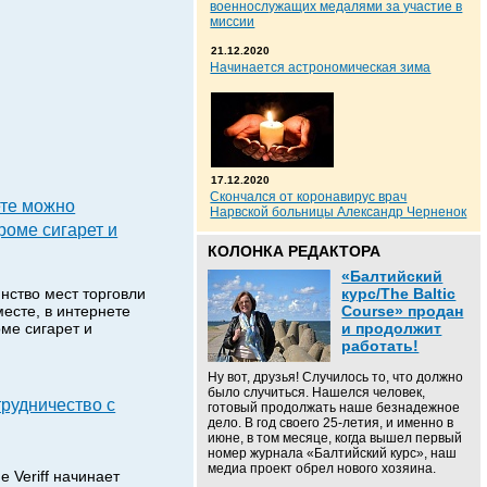
военнослужащих медалями за участие в
миссии
21.12.2020
Начинается астрономическая зима
17.12.2020
Скончался от коронавирус врач
ете можно
Нарвской больницы Александр Черненок
роме сигарет и
КОЛОНКА РЕДАКТОРА
«Балтийский
нство мест торговли
курс/The Baltic
есте, в интернете
Course» продан
оме сигарет и
и продолжит
работать!
Ну вот, друзья! Случилось то, что должно
было случиться. Нашелся человек,
отрудничество с
готовый продолжать наше безнадежное
дело. В год своего 25-летия, и именно в
июне, в том месяце, когда вышел первый
номер журнала «Балтийский курс», наш
медиа проект обрел нового хозяина.
 Veriff начинает