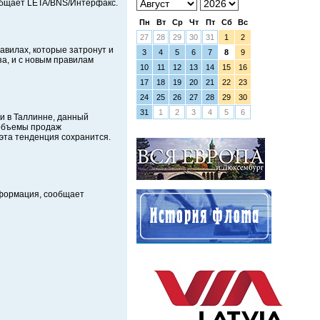
общает LETA/BNS/Интерфакс.
Пн
Вт
Ср
Чт
Пт
Сб
Вс
27
28
29
30
31
1
2
равилах, которые затронут и
3
4
5
6
7
8
9
а, и с новым правилам
10
11
12
13
14
15
16
17
18
19
20
21
22
23
24
25
26
27
28
29
30
31
1
2
3
4
5
6
и в Таллинне, данный
 объемы продаж
эта тенденция сохранится.
нформация, сообщает