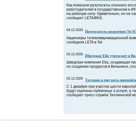
Как показали результаты осеннего исс
работодателей в государственном и ИК
на рабочую силу. Удивительно, но не 
сообщает LETA/BNS.
04.12.2020
Председатель правления Tet 
Акционеры телекоммуникационной комп
сообщили LETA в Tet.
03.12.2020
Шведская Eliq учреждает в Ви
Шведская компания Eliq, создающая пр
по созданию продуктов в Вильнюсе, со
02.12.2020
Таллинн и еще пять европейск
С 1 декабря при участии шести европейс
будут оценены публичные э-услуги, а т
сообщает пресс-служба Таллиннской м