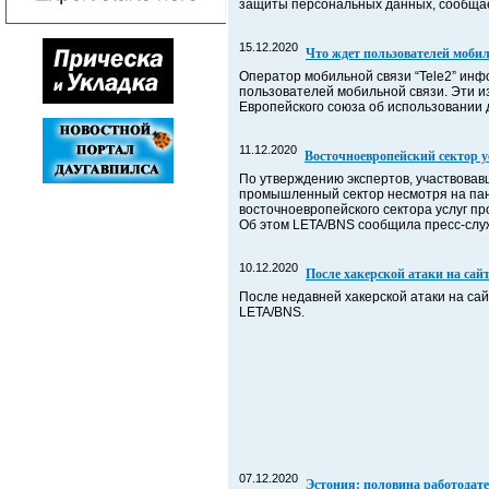
защиты персональных данных, сообщае
15.12.2020
Что ждет пользователей мобил
Оператор мобильной связи “Tele2” инфо
пользователей мобильной связи. Эти и
Европейского союза об использовании 
11.12.2020
Восточноевропейский сектор у
По утверждению экспертов, участвова
промышленный сектор несмотря на панд
восточноевропейского сектора услуг п
Об этом LETA/BNS сообщила пресс-сл
10.12.2020
После хакерской атаки на са
После недавней хакерской атаки на с
LETA/BNS.
07.12.2020
Эстония: половина работодате