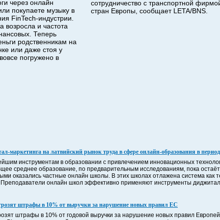
оги через онлайн
сотрудничество с транспортной фирмой
или покупаете музыку в
стран Европы, сообщает LETA/BNS.
ия FinTech-индустрии.
а возросла и частота
нансовых. Теперь
еньги родственникам на
нке или даже стоя у
вовсе погружено в
ал-маркетинга на латвийский рынок труда в сфере онлайн-образования в перио
вейшим инструментам в образовании с привлечением инновационных технолог
щее среднее образование, по предварительным исследованиям, пока остаётс
ми оказались частные онлайн школы. В этих школах отлажена система как т
я. Преподаватели онлайн школ эффективно применяют инструменты диджитал
грозят штрафы в 10% от выручки за нарушение новых правил ЕС
озят штрафы в 10% от годовой выручки за нарушение новых правил Европейс