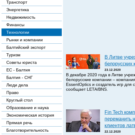
Транспорт
Энергетика
Недвижимость
Финансы
Технологии
Рынки и компании
Балтийский экспорт
Туризм
В Литве учр
Советы юриста
белорусских 
ЕС - Балтия
23.12.2020
В декабре 2020 года в Литве учр
Балтия - СНГ
белорусские компании – компани
EssentOptics и создатель игр для
Люди дела
сообщает LETA/BNS.
Право
Круглый стол
Образование и наука
Fin Tech ком
Экономическая история
переманить 
Прямая речь
клиентов лат
Благотворительность
22.12.2020