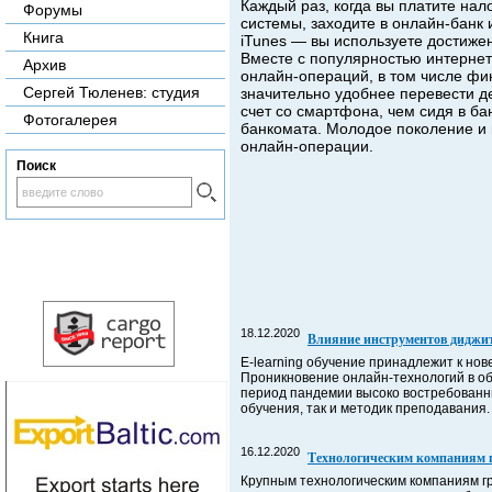
Каждый раз, когда вы платите нал
Форумы
системы, заходите в онлайн-банк 
Книга
iTunes — вы используете достижен
Вместе с популярностью интернет
Архив
онлайн-операций, в том числе фи
Сергей Тюленев: студия
значительно удобнее перевести д
счет со смартфона, чем сидя в ба
Фотогалерея
банкомата. Молодое поколение и 
онлайн-операции.
Поиск
18.12.2020
Влияние инструментов диджит
E-learning обучение принадлежит к но
Проникновение онлайн-технологий в об
период пандемии высоко востребованны
обучения, так и методик преподавани
16.12.2020
Технологическим компаниям 
Крупным технологическим компаниям гр