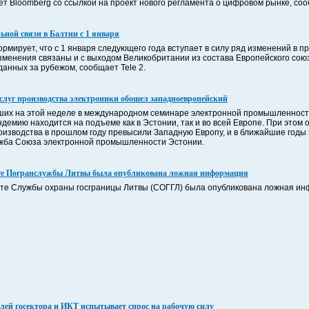
т Bloomberg со ссылкой на проект нового регламента о цифровом рынке, со
ьной связи в Балтии с 1 января
рмирует, что с 1 января следующего года вступает в силу ряд изменений в п
зменения связаны и с выходом Великобритании из состава Европейского союз
данных за рубежом, сообщает Tele 2.
слуг производства электроники обошел западноевропейский
вших на этой неделе в международном семинаре электронной промышленност
емию находится на подъеме как в Эстонии, так и во всей Европе. При этом
роизводства в прошлом году превысили Западную Европу, и в ближайшие годы 
ужба Союза электронной промышленности Эстонии.
йте Погранслужбы Литвы была опубликована ложная информация
айте Службы охраны госграницы Литвы (СОГГЛ) была опубликована ложная и
лей госектора и ИКТ испытывает спрос на рабочую силу