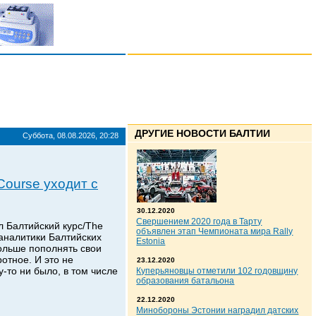
ДРУГИЕ НОВОСТИ БАЛТИИ
Суббота, 08.08.2026, 20:28
Course уходит с
30.12.2020
Свершением 2020 года в Тарту
л Балтийский курс/The
объявлен этап Чемпионата мира Rally
 аналитики Балтийских
Estonia
больше пополнять свои
отное. И это не
23.12.2020
-то ни было, в том числе
Куперьяновцы отметили 102 годовщину
образования батальона
22.12.2020
Минобороны Эстонии наградил датских