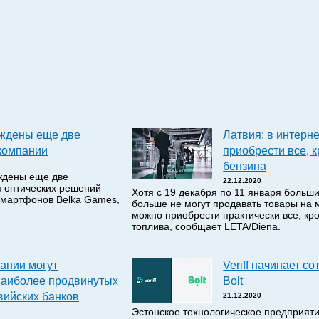
еждены еще две
Латвия: в интерн
компании
приобрести все, к
бензина
еждены еще две
22.12.2020
я оптических решений
Хотя с 19 декабря по 11 января больши
 смартфонов Belka Games,
больше не могут продавать товары на м
можно приобрести практически все, кр
топлива, сообщает LETA/Diena.
пании могут
Veriff начинает с
наиболее продвинутых
Bolt
вийских банков
21.12.2020
Эстонское технологическое предприятие