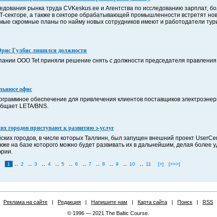
ледования рынка труда CVKeskus.ee и Агентства по исследованию зарплат, б
Т-секторе, а также в секторе обрабатывающей промышленности встретят нов
самые скромные планы по найму новых сотрудников имеют и работодатели тури
Юрис Гулбис лишился должности
ании ООО Tet приняли решение снять с должности председателя правления
льнюсе офис
ограммное обеспечение для привлечения клиентов поставщиков электроэнер
общает LETA/BNS.
их городов приступают к развитию э-услуг
ких городов, в числе которых Таллинн, был запущен внешний проект UserCentr
акже на базе которого можно будет развивать их в дальнейшим, делая более
эрии.
..
..
..
..
..
..
..
..
..
..
1
2
3
4
5
6
7
8
9
10
11
[>]
[>>>]
Реклама на сайте
|
Редакция
|
Напишите нам
|
Карта сайта
|
Поиск
|
RSS
© 1996 — 2021 The Baltic Course.