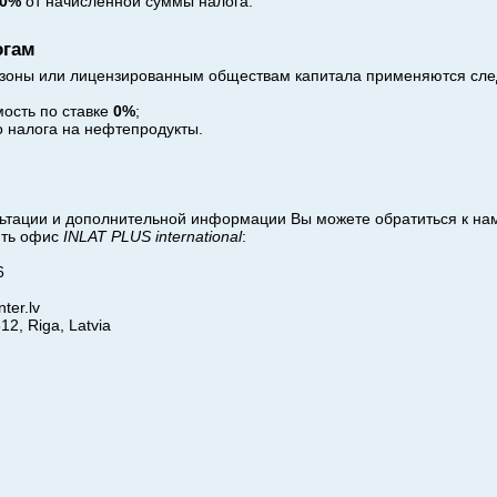
0
%
от начисленной суммы налога.
огам
 зоны или лицензированным обществам капитала применяются сл
мость по ставке
0%
;
о налога на нефтепродукты.
льтации и дополнительной информации Вы можете обратиться к на
ить офис
INLAT PLUS international
:
6
nter.lv
12, Riga, Latvia