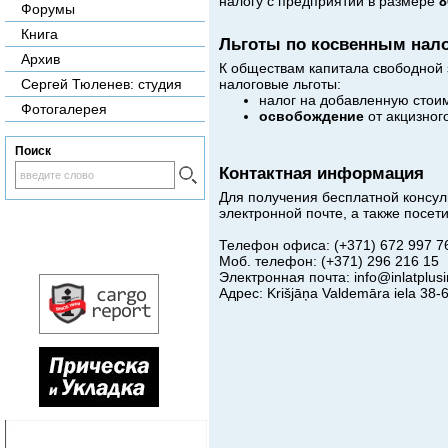
налогу с предприятий в размере
8
Форумы
Книга
Льготы по косвенным нал
Архив
К обществам капитала свободной
налоговые льготы:
Сергей Тюленев: студия
налог на добавленную стои
Фотогалерея
освобождение
от акцизног
Поиск
Контактная информация
Для получения бесплатной консу
электронной почте, а также посет
Телефон офиса: (+371) 672 997 7
Моб. телефон: (+371) 296 216 15
Электронная почта:
info@inlatplusi
Адрес: Krišjāņa Valdemāra iela 38-6