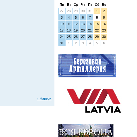
Пн
Вт
Ср
Чт
Пт
Сб
Вс
27
28
29
30
31
1
2
3
4
5
6
7
8
9
10
11
12
13
14
15
16
17
18
19
20
21
22
23
24
25
26
27
28
29
30
31
1
2
3
4
5
6
↑
Наверх