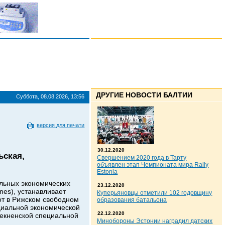
ДРУГИЕ НОВОСТИ БАЛТИИ
Суббота, 08.08.2026, 13:56
версия для печати
30.12.2020
ьская,
Свершением 2020 года в Тарту
объявлен этап Чемпионата мира Rally
Estonia
альных экономических
23.12.2020
ones)
, устанавливает
Куперьяновцы отметили 102 годовщину
от в Рижском свободном
образования батальона
ециальной экономической
22.12.2020
зекненской специальной
Минобороны Эстонии наградил датских