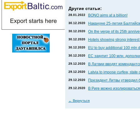
Другие статьи:
28.01.2022
BONO aims at a billion!
30.12.2020
Накануне 25-летия Балтийски
30.12.2020
On the verge of its 25th anniv
30.12.2020
Hotels showing strong interest 
30.12.2020
EU to buy additional 100 mln 
30.12.2020
ЕС закупит 100 млн. дополни
29.12.2020
В Латвии вводят комендантс
29.12.2020
Latvia to impose curfew, state
29.12.2020
Президент Литвы утвердил 
29.12.2020
В Риге можно изолироваться
←
Вернуться