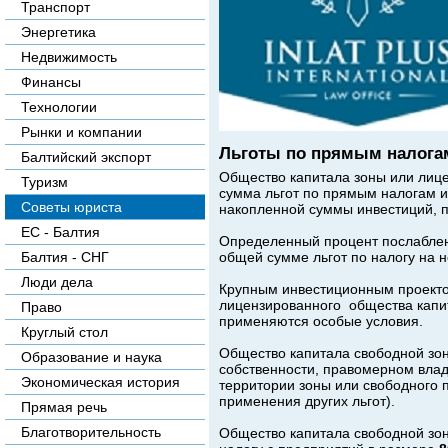
Транспорт
Энергетика
Недвижимость
Финансы
Технологии
Рынки и компании
Льготы по прямым налога
Балтийский экспорт
Общество капитала зоны или лице
Туризм
сумма льгот по прямым налогам и
Советы юриста
накопленной суммы инвестиций, 
ЕС - Балтия
Определенный процент послаблен
общей сумме льгот по налогу на 
Балтия - СНГ
Люди дела
Крупным инвестиционным проекто
лицензированного
обществ
а кап
Право
применяются особые условия.
Круглый стол
Общество капитала свободной зон
Образование и наука
собственности, правомерном влад
Экономическая история
территории зоны или свободного п
применения других льгот).
Прямая речь
Благотворительность
Общество капитала свободной зон