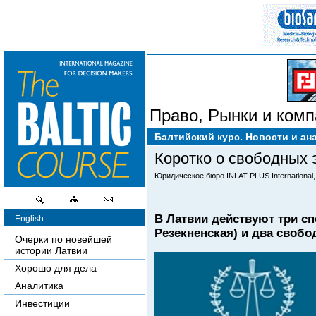
Право
,
Рынки и комп
Балтийский курс. Новости и ан
Коротко о свободных 
Юридическое бюро INLAT PLUS International, 
В Латвии действуют три с
English
Резекненская) и два свобо
Очерки по новейшей
истории Латвии
Хорошо для дела
Аналитика
Инвестиции