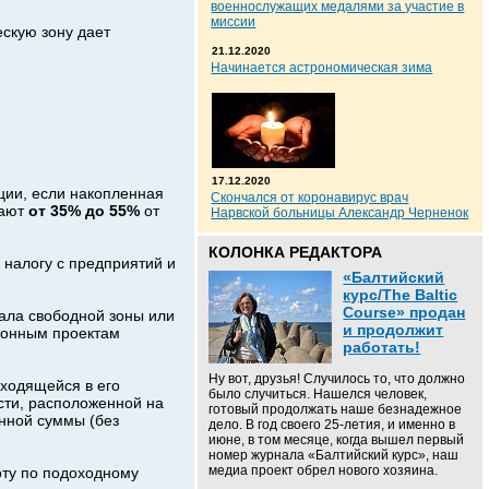
военнослужащих медалями за участие в
миссии
скую зону дает
21.12.2020
Начинается астрономическая зима
17.12.2020
ции, если накопленная
Скончался от коронавирус врач
шают
от 35% до 55%
от
Нарвской больницы Александр Черненок
КОЛОНКА РЕДАКТОРА
 налогу с предприятий и
«Балтийский
курс/The Baltic
Course» продан
тала свободной
зоны или
и продолжит
ционным проектам
работать!
Ну вот, друзья! Случилось то, что должно
ходящейся в его
было случиться. Нашелся человек,
сти, расположенной на
готовый продолжать наше безнадежное
нной суммы (без
дело. В год своего 25-летия, и именно в
июне, в том месяце, когда вышел первый
номер журнала «Балтийский курс», наш
медиа проект обрел нового хозяина.
оту по подоходному