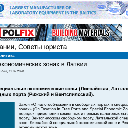
ании
,
Советы юриста
алитика
экономических зонах в Латвии
Рига, 11.02.2020.
пециальные экономические зоны (Лиепайская, Латгал
дных порта (Рижский и Вентспилсский).
Закон «О налогообложении в свободных портах и специ
зонах» (On Taxation in Free Ports and Special Economic Z
порядок применения косвенных и прямых налоговых льг
порту, Вентспилсском свободном порту, Латгальской сп
зоне, Лиепайской специальной экономической зоне и Ре
экономической зоне.