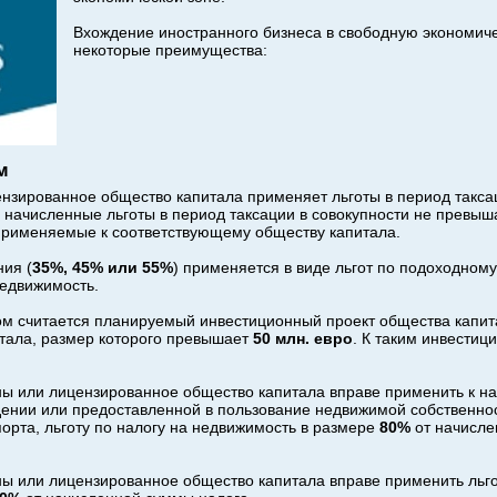
Вхождение иностранного бизнеса в свободную экономиче
некоторые преимущества:
м
нзированное общество капитала применяет льготы в период такса
 начисленные льготы в период таксации в совокупности не превы
применяемые к соответствующему обществу капитала.
ия (
35%, 45% или 55%
) применяется в виде льгот по подоходному
недвижимость.
м считается планируемый инвестиционный проект общества капи
итала, размер которого превышает
50 м
лн.
евро
. К таким инвести
ы или лицензированное общество капитала вправе применить к на
ении или предоставленной в пользование недвижимой собственно
орта, льготу по налогу на недвижимость в размере
80
%
от начисле
ы или лицензированное общество капитала вправе применить льг