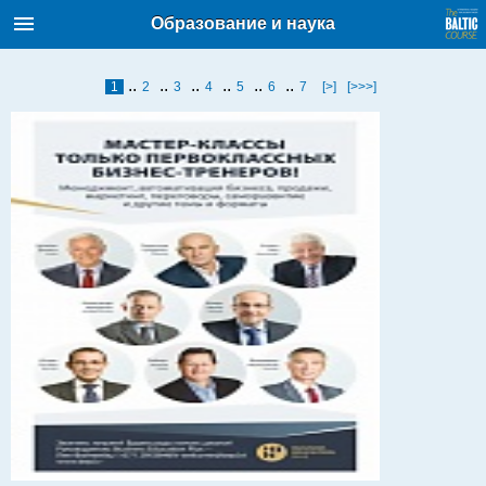
Балтийский курс. Новости и
Образование и наука
аналитика
Суббота, 08.08.2026, 07:26
..
..
..
..
..
..
1
2
3
4
5
6
7
[>]
[>>>]
English
Очерки по новейшей истории
Латвии
Хорошо для дела
Аналитика
Инвестиции
Транспорт
Энергетика
Недвижимость
Финансы
Технологии
Рынки и компании