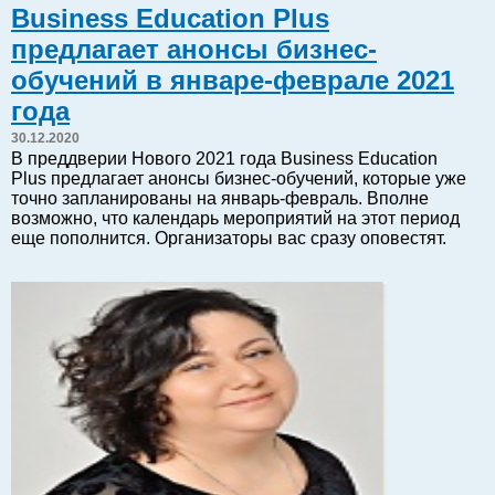
Business Education Plus
Балтийский экспорт
предлагает анонсы бизнес-
Туризм
обучений в январе-феврале 2021
Советы юриста
года
ЕС - Балтия
30.12.2020
Балтия - СНГ
В преддверии Нового 2021 года Business Education
Люди дела
Plus предлагает анонсы бизнес-обучений, которые уже
точно запланированы на январь-февраль. Вполне
Право
возможно, что календарь мероприятий на этот период
Круглый стол
еще пополнится. Организаторы вас сразу оповестят.
Образование и наука
Экономическая история
Прямая речь
Благотворительность
Форумы
Книга
Архив
Сергей Тюленев: студия