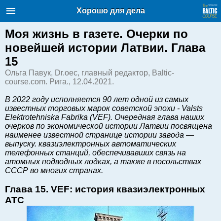
Балтийский курс. Новости и
Хорошо для дела
аналитика
Пятница, 07.08.2026, 07:59
Моя жизнь в газете. Очерки по
новейшей истории Латвии. Глава
English
15
Ольга Павук, Dr.oec, главный редактор, Baltic-
course.com. Рига., 12.04.2021.
Очерки по новейшей истории
Латвии
В 2022 году исполняется 90 лет одной из самых
известных торговых марок советской эпохи - Valsts
Хорошо для дела
Elektrotehniska Fabrika (VEF). Очередная глава наших
Аналитика
очерков по экономической истории Латвии посвящена
наименее известной странице истории завода —
Инвестиции
выпуску. квазиэлектронных автоматических
Транспорт
телефонных станций, обеспечивавших связь на
атомных подводных лодках, а также в посольствах
Энергетика
СССР во многих странах.
Недвижимость
Глава 15. VEF: история квазиэлектронных
Финансы
АТС
Технологии
Рынки и компании