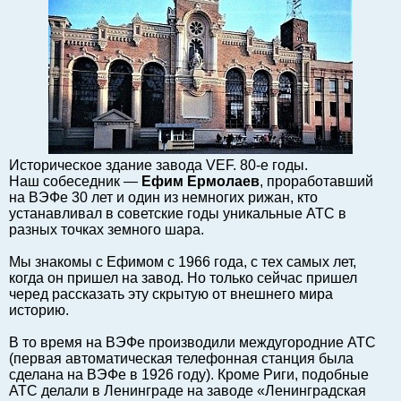
Балтийский экспорт
Туризм
Советы юриста
ЕС - Балтия
Балтия - СНГ
Люди дела
Право
Историческое здание завода VEF. 80-е годы.
Наш собеседник —
Ефим Ермолаев
, проработавший
Круглый стол
на ВЭФе 30 лет и один из немногих рижан, кто
Образование и наука
устанавливал в советские годы уникальные АТС в
разных точках земного шара.
Экономическая история
Прямая речь
Мы знакомы с Ефимом с 1966 года, с тех самых лет,
когда он пришел на завод. Но только сейчас пришел
Благотворительность
черед рассказать эту скрытую от внешнего мира
Форумы
историю.
Книга
В то время на ВЭФе производили междугородние АТС
Архив
(первая автоматическая телефонная станция была
сделана на ВЭФе в 1926 году). Кроме Риги, подобные
Сергей Тюленев: студия
АТС делали в Ленинграде на заводе «Ленинградская