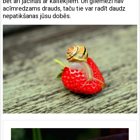
bet arī jācīnās ar kaitēkļiem. Un gliemeži nav
acīmredzams drauds, taču tie var radīt daudz
nepatikšanas jūsu dobēs.