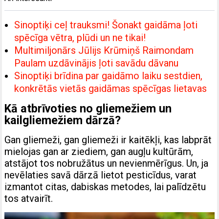
Sinoptiķi ceļ trauksmi! Šonakt gaidāma ļoti
spēcīga vētra, plūdi un ne tikai!
Multimiljonārs Jūlijs Krūmiņš Raimondam
Paulam uzdāvinājis ļoti savādu dāvanu
Sinoptiķi brīdina par gaidāmo laiku sestdien,
konkrētās vietās gaidāmas spēcīgas lietavas
Kā atbrīvoties no gliemežiem un
kailgliemežiem dārzā?
Gan gliemeži, gan gliemeži ir kaitēkļi, kas labprāt
mielojas gan ar ziediem, gan augļu kultūrām,
atstājot tos nobružātus un nevienmērīgus. Un, ja
nevēlaties savā dārzā lietot pesticīdus, varat
izmantot citas, dabiskas metodes, lai palīdzētu
tos atvairīt.