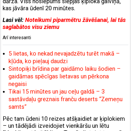
dārza. Viss noslēpums slēpjas ķiploka galviņā,
kas jāvāra ūdenī 20 minūtes.
Lasi vēl:
Noteikumi piparmētru žāvēšanai, lai tās
saglabātos visu ziemu
Arī interesanti
5 lietas, ko nekad nevajadzētu turēt makā –
kļūda, ko pieļauj daudzi
Sintopiķi brīdina par gaidāmo laiku šodien –
gaidāmas spēcīgas lietavas un pērkona
negaisi
Tikai 15 minūtes un jau ceļu galdā – 3
sastāvdaļu greznais franču deserts “Zemeņu
samts”
Pēc tam ūdeni 10 reizes atšķaidiet ar ķiplokiem
– un tādējādi izveidojiet vienkāršu un lētu