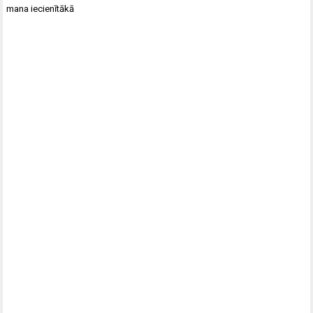
mana iecienītākā