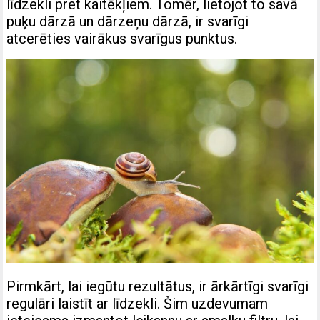
līdzekli pret kaitēkļiem. Tomēr, lietojot to savā
puķu dārzā un dārzeņu dārzā, ir svarīgi
atcerēties vairākus svarīgus punktus.
Pirmkārt, lai iegūtu rezultātus, ir ārkārtīgi svarīgi
regulāri laistīt ar līdzekli. Šim uzdevumam