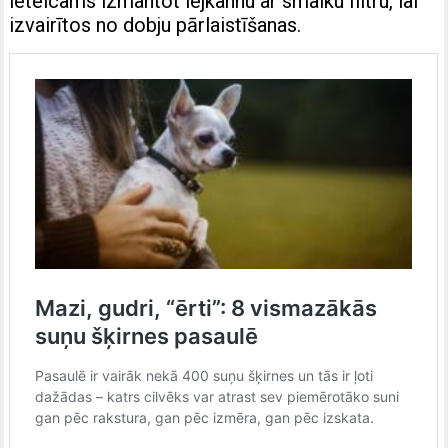
ieteicams izmantot lejkannu ar smalku filtru, lai
izvairītos no dobju pārlaistīšanas.