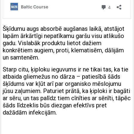
Šķīdumu augs absorbē augšanas laikā, atstājot
lapām ārkārtīgi nepatīkamu garšu visu atlikušo
gadu. Vislabāk produktu lietot dažiem
konkrētiem augiem, proti, klematisēm, dālijām
un samtenēm.
Starp citu, ķiploku ieguvums ir ne tikai tas, ka tie
atbaida gliemežus no dārza – patiesībā šāds
šķīdums var kļūt arī par organisko mēslojumu
jūsu zaļumiem. Paturiet prātā, ka ķiploki ir bagāti
ar sēru, un tas palīdz tiem cīnīties ar sēnīti, tāpēc
šāds līdzeklis būs diezgan efektīvs pret
dažādām infekcijām.