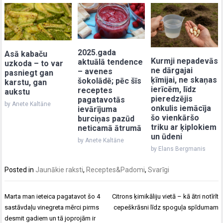
2025.gada
Asā kabaču
Kurmji nepadevās
aktuālā tendence
uzkoda – to var
ne dārgajai
– avenes
pasniegt gan
ķīmijai, ne skaņas
šokolādē; pēc šīs
karstu, gan
ierīcēm, līdz
receptes
aukstu
pieredzējis
pagatavotās
by Anete Kaltāne
onkulis iemācīja
ievārījuma
šo vienkāršo
burciņas pazūd
triku ar ķiplokiem
neticamā ātrumā
un ūdeni
by Anete Kaltāne
by Elans Bergmanis
Posted in
Jaunākie raksti
,
Receptes&Padomi
,
Svarīgi
Post
Marta man ieteica pagatavot šo 4
Citrons ķimikāliju vietā – kā ātri notīrīt
navigation
sastāvdaļu vinegreta mērci pirms
cepeškrāsni līdz spoguļa spīdumam
desmit gadiem un tā joprojām ir