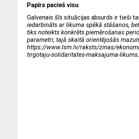
Papīrs pacieš visu
Galvenais šīs situācijas absurds ir tieši ta
iedarbināts ar likuma spēkā stāšanos, bet
tiks noteikts konkrēts piemērošanas period
parametri, tajā skaitā orientējošās mazu
https://www.lsm.lv/raksts/zinas/ekonomi
tirgotaju-solidaritates-maksajuma-likum