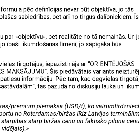
ī formula pēc definīcijas nevar būt objektīva, jo tās
plašas sabiedrības, bet arī no tirgus dalībniekiem. Īs
u par «objektīvu», bet realitāte no tā nemainās. Un j
 jo īpaši likumdošanas līmenī, jo sāpīgāka būs
vielas tirgotājus, iepazīstināja ar “ORIENTĒJOŠĀS
KSĀJUMU”. Šis piedāvātais variants neizturē
nepatiesu informāciju. Pēc tam, kad degvielas tirgotāj
sastāvdaļām”, tas pazuda no diskusiju lauka un liku
ikas/premium piemaksa (USD/t), ko vairumtirdzniec
sportu no Roterdamas/biržas līdz Latvijas terminālim
 starpības starp biržas cenu un faktisko pilona cen
vidējais).»