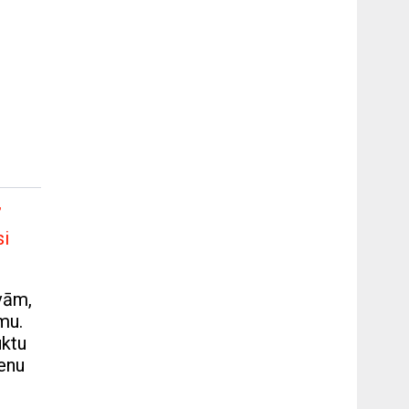
”
si
vām,
mu.
uktu
cenu