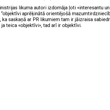
nistrijas likuma autori izdomāja ļoti «interesantu un
 “objektīvi aprēķinātā orientējošā mazumtirdzniecī
ti, ka saskaņā ar PR likumiem tam ir jāizraisa sabied
a teica «objektīvi», tad arī ir objektīvi.