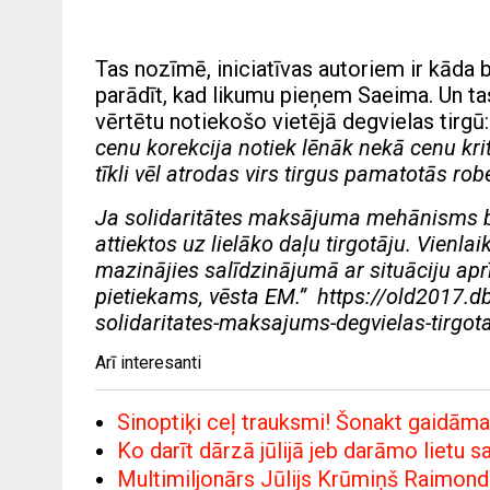
Tas nozīmē, iniciatīvas autoriem ir kāda b
parādīt, kad likumu pieņem Saeima. Un tas 
vērtētu notiekošo vietējā degvielas tirgū:
cenu korekcija notiek lēnāk nekā cenu kr
tīkli vēl atrodas virs tirgus pamatotās rob
Ja solidaritātes maksājuma mehānisms b
attiektos uz lielāko daļu tirgotāju. Vienla
mazinājies salīdzinājumā ar situāciju apr
pietiekams, vēsta EM.”
https://old2017.d
solidaritates-maksajums-degvielas-tirgot
Arī interesanti
Sinoptiķi ceļ trauksmi! Šonakt gaidāma ļ
Ko darīt dārzā jūlijā jeb darāmo lietu 
Multimiljonārs Jūlijs Krūmiņš Raimond