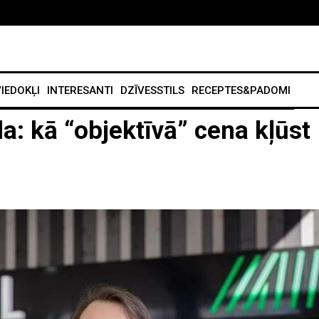
IEDOKĻI
INTERESANTI
DZĪVESSTILS
RECEPTES&PADOMI
: kā “objektīvā” cena kļūst