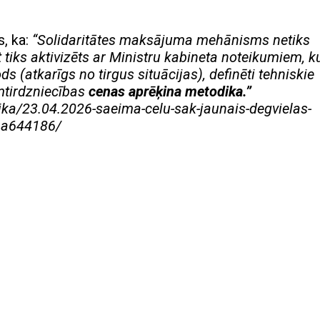
s, ka:
“Solidaritātes maksājuma mehānisms netiks
 tiks aktivizēts ar Ministru kabineta noteikumiem, k
s (atkarīgs no tirgus situācijas), definēti tehniskie
mtirdzniecības
cenas aprēķina metodika.”
ka/23.04.2026-saeima-celu-sak-jaunais-degvielas-
s.a644186/