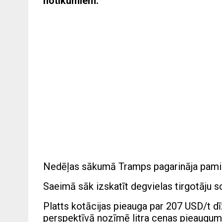
notikumiem:
Nedēļas sākumā Tramps pagarināja pamie
Saeimā sāk izskatīt degvielas tirgotāju 
Platts kotācijas pieauga par 207 USD/t d
perspektīvā nozīmē litra cenas pieaugumu