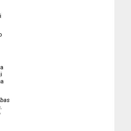
i
o
ja
i
ma
ības
.
u