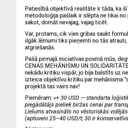
Patiesībā objektīvā realitāte ir tāda, ka š
metodoloģija pašlaik ir slēpta ne tikai no 
sakot, domāt nevajag, vajag ticēt.
Var, protams, cik vien gribas saukt formul
ilgāk lēmumi tiks pieņemti no tās atrauti,
atgriešanās.
Pašā pirmajā iniciatīvas posmā mūs, deg
CENAS MEHĀNISMU UN SOLIDARITĀTES MA
nekādu kritiku vispār, jo bija balstīts uz 
izteica objektīvu kritiku par mehānisma “
projektā tas vairs nav!
Piemēram:
«
+ 30 USD — standarta loģist
piegādātājs pieliek biržas cenai par tran
Lielums atvasināts no vēsturiskās vidējās
(aptuveni 25–40 USD/t; 30 ir konservatīvs 