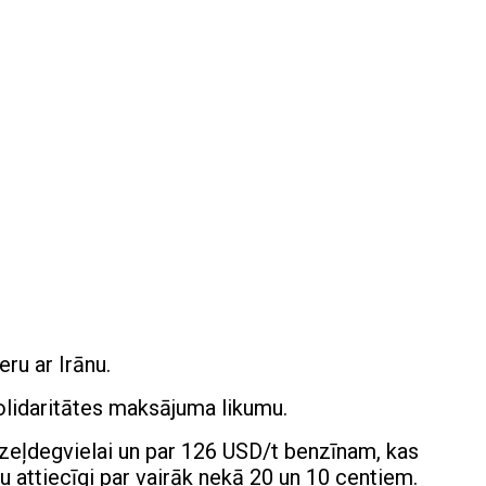
ru ar Irānu.
solidaritātes maksājuma likumu.
īzeļdegvielai un par 126 USD/t benzīnam, kas
 attiecīgi par vairāk nekā 20 un 10 centiem.