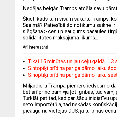
Nedēļas beigās Tramps atcēla savu pārst
Šķiet, kāds tam visam sakars: Tramps, ko
Saeimā? Patiesībā šo notikumu saikne ir
slēgšana > cenu pieaugums pasaules tirgū
solidaritātes maksājuma likums…
Arī interesanti
Tikai 15 minūtes un jau ceļu galdā – 
Sintopiķi brīdina par gaidāmo laiku šo
Sinoptiķi brīdina par gaidāmo laiku se
Miljardiera Trampa piemērs iedvesmo daudz
bet arī principam «ja ļoti gribas, tad va
Turklāt pat tad, kad par šādu iniciatīvu upu
neto importētāja, tad nekādas konfiskācij
pieaugumu vietējās DUS, ja turpinās cenu