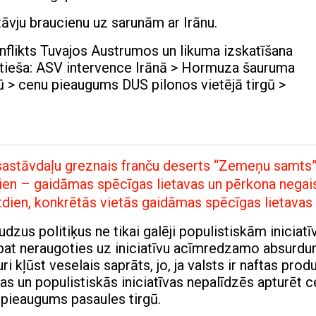
āvju braucienu uz sarunām ar Irānu.
nflikts Tuvajos Austrumos un likuma izskatīšana
 tieša: ASV intervence Irānā > Hormuza šauruma
 > cenu pieaugums DUS pilonos vietējā tirgū >
3 sastāvdaļu greznais franču deserts “Zemeņu samts
dien – gaidāmas spēcīgas lietavas un pērkona negai
stdien, konkrētās vietās gaidāmas spēcīgas lietavas
us politiķus ne tikai galēji populistiskām iniciatī
r», pat neraugoties uz iniciatīvu acīmredzamo absurdu
ri kļūst veselais saprāts, jo, ja valsts ir naftas prod
as un populistiskās iniciatīvas nepalīdzēs apturēt 
 pieaugums pasaules tirgū.