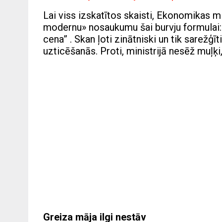
Lai viss izskatītos skaisti, Ekonomikas mi
modernu» nosaukumu šai burvju formulai:
cena” . Skan ļoti zinātniski un tik sarežģī
uzticēšanās. Proti, ministrijā nesēž muļķi, j
Greiza māja ilgi nestāv