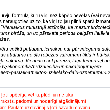
urvju formula, kuru viņi nez kāpēc nevēlas (vai neva
neraugoties uz to, ka viņi to jau pilnā sparā izmant
 “
Vienlaikus ministrijā atzīmēja, ka mazumtirdzniec
itums biržās, un uz pārskata perioda beigām lielāki
ežas.
ūtu spēkā patlaban, iemaksa par pārsnieguma daļ
ikus attālums no šīs robežas vairumam tīklu ir būtisk
īļa sākumā. Virziens esot pareizs, taču temps vēl n
b.lv/ekonomika/tirdznieciba-un-pakalpojumi/em-
ajiem-paslaik-attiektos-uz-lielako-dalu-uznemumu-
oti spēcīga vētra, plūdi un ne tikai!
saraksts, padomi un noderīgi atgādinājumi
am Paulam uzdāvinājis ļoti savādu dāvanu