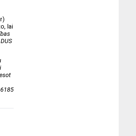
r)
o, lai
ības
e DUS
u
i
eesot
526185