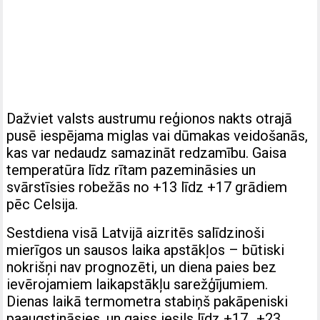
Dažviet valsts austrumu reģionos nakts otrajā
pusē iespējama miglas vai dūmakas veidošanās,
kas var nedaudz samazināt redzamību. Gaisa
temperatūra līdz rītam pazemināsies un
svārstīsies robežās no +13 līdz +17 grādiem
pēc Celsija.
Sestdiena visā Latvijā aizritēs salīdzinoši
mierīgos un sausos laika apstākļos – būtiski
nokrišņi nav prognozēti, un diena paies bez
ievērojamiem laikapstākļu sarežģījumiem.
Dienas laikā termometra stabiņš pakāpeniski
paaugstināsies, un gaiss iesils līdz +17…+23