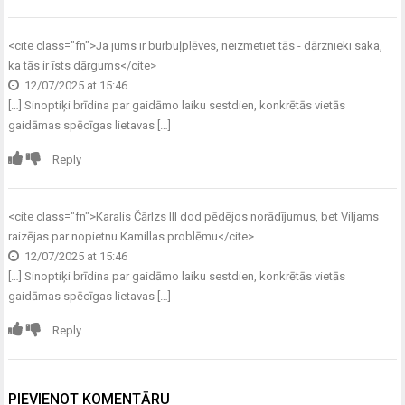
<cite class="fn">
Ja jums ir burbuļplēves, neizmetiet tās - dārznieki saka,
ka tās ir īsts dārgums
</cite>
12/07/2025 at 15:46
[…] Sinoptiķi brīdina par gaidāmo laiku sestdien, konkrētās vietās
gaidāmas spēcīgas lietavas […]
Reply
<cite class="fn">
Karalis Čārlzs III dod pēdējos norādījumus, bet Viljams
raizējas par nopietnu Kamillas problēmu
</cite>
12/07/2025 at 15:46
[…] Sinoptiķi brīdina par gaidāmo laiku sestdien, konkrētās vietās
gaidāmas spēcīgas lietavas […]
Reply
PIEVIENOT KOMENTĀRU