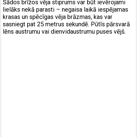
Šādos brīžos vēja stiprums var būt ievērojami
lielāks nekā parasti – negaisa laikā iespējamas
krasas un spēcīgas vēja brāzmas, kas var
sasniegt pat 25 metrus sekundē. Pūtīs pārsvarā
lēns austrumu vai dienvidaustrumu puses vējš.