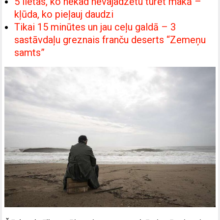
5 lietas, ko nekad nevajadzētu turēt makā –
kļūda, ko pieļauj daudzi
Tikai 15 minūtes un jau ceļu galdā – 3
sastāvdaļu greznais franču deserts “Zemeņu
samts”