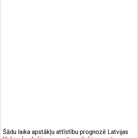
Šādu laika apstākļu attīstību prognozē Latvijas