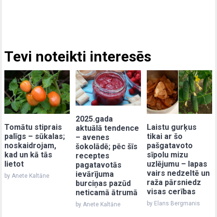
Tevi noteikti interesēs
2025.gada
Laistu gurķus
Tomātu stiprais
aktuālā tendence
tikai ar šo
palīgs – sūkalas;
– avenes
pašgatavoto
noskaidrojam,
šokolādē; pēc šīs
sīpolu mizu
kad un kā tās
receptes
uzlējumu – lapas
lietot
pagatavotās
vairs nedzeltē un
ievārījuma
by Anete Kaltāne
raža pārsniedz
burciņas pazūd
visas cerības
neticamā ātrumā
by Elans Bergmanis
by Anete Kaltāne