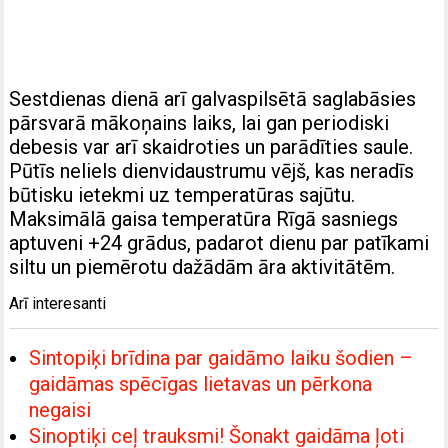
Sestdienas dienā arī galvaspilsētā saglabāsies
pārsvarā mākoņains laiks, lai gan periodiski
debesis var arī skaidroties un parādīties saule.
Pūtīs neliels dienvidaustrumu vējš, kas neradīs
būtisku ietekmi uz temperatūras sajūtu.
Maksimālā gaisa temperatūra Rīgā sasniegs
aptuveni +24 grādus, padarot dienu par patīkami
siltu un piemērotu dažādām āra aktivitātēm.
Arī interesanti
Sintopiķi brīdina par gaidāmo laiku šodien –
gaidāmas spēcīgas lietavas un pērkona
negaisi
Sinoptiķi ceļ trauksmi! Šonakt gaidāma ļoti