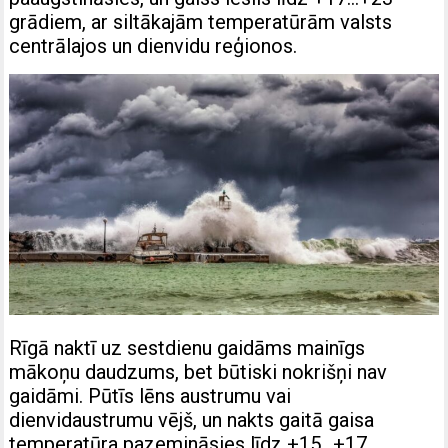
grādiem, ar siltākajām temperatūrām valsts
centrālajos un dienvidu reģionos.
Rīgā naktī uz sestdienu gaidāms mainīgs
mākoņu daudzums, bet būtiski nokrišņi nav
gaidāmi. Pūtīs lēns austrumu vai
dienvidaustrumu vējš, un nakts gaitā gaisa
temperatūra pazemināsies līdz +15…+17