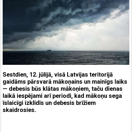
Sestdien, 12. jūlijā, visā Latvijas teritorijā
gaidāms pārsvarā mākoņains un mainīgs laiks
— debesis būs klātas mākoņiem, taču dienas
laikā iespējami arī periodi, kad mākoņu sega
īslaicīgi izklīdīs un debesis brīžiem
skaidrosies.