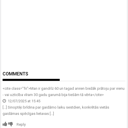
COMMENTS
<cite class="fn">
Man ir gandrīz 60 un tagad arvien biežāk prātoju par vienu
- vai uzticība vīram 30 gadu garumā bija tiešām tā vērta
</cite>
12/07/2025 at 15:45
[…] Sinoptiķi brīdina par gaidāmo laiku sestdien, konkrētās vietās
gaidāmas spēcīgas lietavas […]
Reply