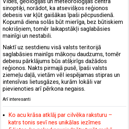
Vides, ģeoloģijas un meteoroloģijas centra
sinoptiķi, norādot, ka atsevišķos reģionos
debesis var kļūt gaišākas īpaši pēcpusdienā.
Kopumā diena solās būt mierīga, bez būtiskiem
nokrišņiem, tomēr laikapstākļi saglabāsies
mainīgi un nestabili.
Naktī uz sestdienu visā valsts teritorijā
saglabāsies mainīgs mākoņu daudzums, tomēr
debesu pārklājums būs atšķirīgs dažādos
reģionos. Nakts pirmajā pusē, īpaši valsts
ziemeļu daļā, vietām vēl iespējamas stipras un
intensīvas lietusgāzes, kurām lokāli var
pievienoties arī pērkona negaiss.
Arī interesanti
Ko acu krāsa atklāj par cilvēka raksturu –
katrs tonis sevī nes unikālas iezīmes