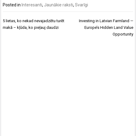
Posted in
Interesanti
,
Jaunākie raksti
,
Svarīgi
Post
5 lietas, ko nekad nevajadzētu turēt
Investing in Latvian Farmland —
navigation
makā – kļūda, ko pieļauj daudzi
Europe’s Hidden Land Value
Opportunity