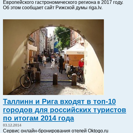
Европейского гастрономического региона в 2017 году.
Балтийский экспорт
Об этом сообщает сайт Рижской думы riga.lv.
Туризм
Советы юриста
ЕС - Балтия
Балтия - СНГ
Люди дела
Право
Круглый стол
Образование и наука
Экономическая история
Прямая речь
Благотворительность
Таллинн и Рига входят в топ-10
Форумы
городов для российских туристов
Книга
по итогам 2014 года
Архив
03.12.2014
Сергей Тюленев: студия
Сервис онлайн-бронирования отелей Oktogo.ru