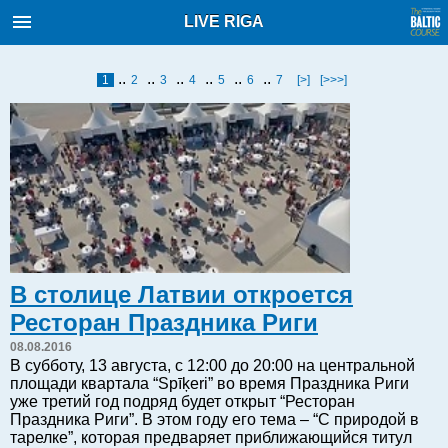
Балтийский курс. Новости и
LIVE RIGA
аналитика
Четверг, 06.08.2026, 19:24
..
..
..
..
..
..
1
2
3
4
5
6
7
[>]
[>>>]
English
Очерки по новейшей истории
Латвии
Хорошо для дела
Аналитика
Инвестиции
В столице Латвии откроется
Транспорт
Ресторан Праздника Риги
Энергетика
08.08.2016
Недвижимость
В субботу, 13 августа, с 12:00 до 20:00 на центральной
площади квартала “Spīķeri” во время Праздника Риги
Финансы
уже третий год подряд будет открыт “Ресторан
Технологии
Праздника Риги”. В этом году его тема – “С природой в
тарелке”, которая предваряет приближающийся титул
Рынки и компании