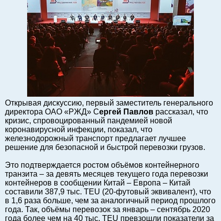
Балтийский экспорт
Туризм
Советы юриста
ЕС - Балтия
Балтия - СНГ
Люди дела
Право
Открывая дискуссию, первый заместитель генерального
Круглый стол
директора ОАО «РЖД» С
ергей Павлов
рассказал, что
Образование и наука
кризис, спровоцированный пандемией новой
коронавирусной инфекции, показал, что
Экономическая история
железнодорожный транспорт предлагает лучшее
Прямая речь
решение для безопасной и быстрой перевозки грузов.
Благотворительность
Это подтверждается ростом объёмов контейнерного
Форумы
транзита – за девять месяцев текущего года перевозки
контейнеров в сообщении Китай – Европа – Китай
Книга
составили 387,9 тыс. TEU (20-футовый эквивалент), что
Архив
в 1,6 раза больше, чем за аналогичный период прошлого
года. Так, объёмы перевозок за январь – сентябрь 2020
Сергей Тюленев: студия
года более чем на 40 тыс. TEU превзошли показатели за