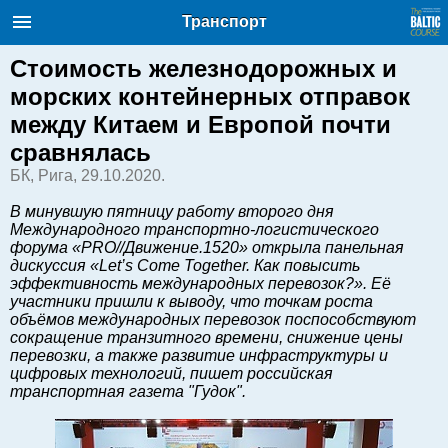
Балтийский курс. Новости и
Транспорт
аналитика
Четверг, 06.08.2026, 15:43
Стоимость железнодорожных и
морских контейнерных отправок
English
между Китаем и Европой почти
сравнялась
БК, Рига, 29.10.2020.
Очерки по новейшей истории
Латвии
В минувшую пятницу работу второго дня
Хорошо для дела
Международного транспортно-логистического
форума «PRO//Движение.1520» открыла панельная
Аналитика
дискуссия «Let’s Come Together. Как повысить
Инвестиции
эффективность международных перевозок?». Её
участники пришли к выводу, что точкам роста
Транспорт
объёмов международных перевозок поспособствуют
Энергетика
сокращение транзитного времени, снижение цены
перевозки, а также развитие инфраструктуры и
Недвижимость
цифровых технологий, пишет российская
Финансы
транспортная газета "Гудок".
Технологии
Рынки и компании