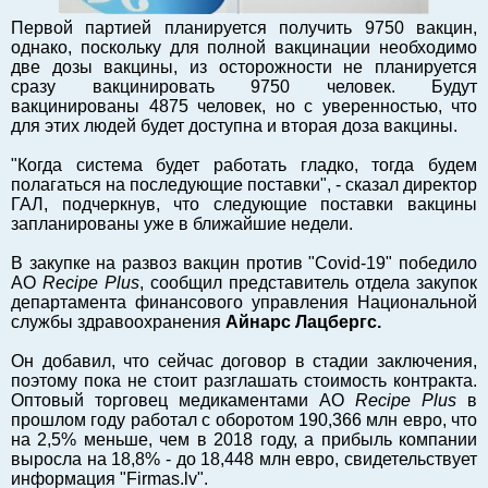
Балтийский экспорт
Первой партией планируется получить 9750 вакцин,
однако, поскольку для полной вакцинации необходимо
Туризм
две дозы вакцины, из осторожности не планируется
Советы юриста
сразу вакцинировать 9750 человек. Будут
вакцинированы 4875 человек, но с уверенностью, что
ЕС - Балтия
для этих людей будет доступна и вторая доза вакцины.
Балтия - СНГ
"Когда система будет работать гладко, тогда будем
Люди дела
полагаться на последующие поставки", - сказал директор
Право
ГАЛ, подчеркнув, что следующие поставки вакцины
запланированы уже в ближайшие недели.
Круглый стол
Образование и наука
В закупке на развоз вакцин против "Covid-19" победило
АО
Recipe Plus
, сообщил представитель отдела закупок
Экономическая история
департамента финансового управления Национальной
Прямая речь
службы здравоохранения
Айнарс Лацбергс.
Благотворительность
Он добавил, что сейчас договор в стадии заключения,
Форумы
поэтому пока не стоит разглашать стоимость контракта.
Оптовый торговец медикаментами АО
Recipe Plus
в
Книга
прошлом году работал с оборотом 190,366 млн евро, что
Архив
на 2,5% меньше, чем в 2018 году, а прибыль компании
выросла на 18,8% - до 18,448 млн евро, свидетельствует
Сергей Тюленев: студия
информация "Firmas.lv".