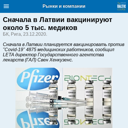
Балтийский курс. Новости и
Рынки и компании
аналитика
Суббота, 08.08.2026, 07:36
Сначала в Латвии вакцинируют
около 5 тыс. медиков
English
БК, Рига, 23.12.2020.
Сначала в Латвии планируется вакцинировать против
"Covid-19" 4875 медицинских работников, сообщил
Очерки по новейшей истории
LETA директор Государственного агентства
Латвии
лекарств (ГАЛ) Свен Хенкузенс.
Хорошо для дела
Аналитика
Инвестиции
Транспорт
Энергетика
Недвижимость
Финансы
Технологии
Рынки и компании