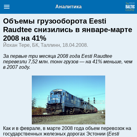
Балтийский курс. Новости и
Аналитика
аналитика
Воскресение, 09.08.2026, 12:13
Объемы грузооборота Eesti
Raudtee снизились в январе-марте
English
2008 на 41%
Йохан Тере, БК, Таллинн, 18.04.2008.
Очерки по новейшей истории
За первые три месяца 2008 года Eesti Raudtee
Латвии
перевезли 7,52 млн. тонн грузов — на 41% меньше, чем
в 2007 году.
Хорошо для дела
Аналитика
Инвестиции
Транспорт
Энергетика
Недвижимость
Финансы
Технологии
Как и в феврале, в марте 2008 года объем перевозок на
государственных железных дорогах Эстонии (
Eesti
Рынки и компании