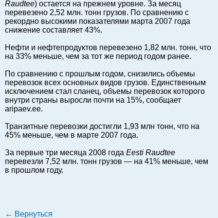
Raudtee
) остается на прежнем уровне. За месяц
Балтийский экспорт
перевезено 2,52 млн. тонн грузов. По сравнению с
рекордно высокими показателями марта 2007 года
Туризм
снижение составляет 43%.
Советы юриста
Нефти и нефтепродуктов перевезено 1,82 млн. тонн, что
ЕС - Балтия
на 33% меньше, чем за тот же период годом ранее.
Балтия - СНГ
По сравнению с прошлым годом, снизились объемы
Люди дела
перевозок всех основных видов грузов. Единственным
Право
исключением стал сланец, объемы перевозок которого
внутри страны выросли почти на 15%, сообщает
Круглый стол
aripaev.ee.
Образование и наука
Транзитные перевозки достигли 1,93 млн тонн, что на
Экономическая история
45% меньше, чем в марте 2007 года.
Прямая речь
За первые три месяца 2008 года
Eesti Raudtee
Благотворительность
перевезли 7,52 млн. тонн грузов — на 41% меньше, чем
Форумы
в прошлом году.
Книга
Архив
Сергей Тюленев: студия
←
Вернуться