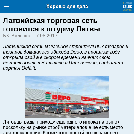
Балтийский курс. Новости и
Хорошо для дела
аналитика
Четверг, 06.08.2026, 07:24
Латвийская торговая сеть
готовится к штурму Литвы
English
БК, Вильнюс, 17.08.2017.
Латвийская сеть магазинов строительных товаров и
товаров домашнего обихода Depo, в прошлом году
Очерки по новейшей истории
открыла свой а в скором времени начнет свою
Латвии
деятельность в Вильнюсе и Паневежисе, сообщает
Хорошо для дела
портал Delfi.lt.
Аналитика
Инвестиции
Транспорт
Энергетика
Недвижимость
Финансы
Литовцы рады приходу еще одного игрока на рынок,
Технологии
поскольку на рынке стройматериалов еще есть место
Рынки и компании
для конкуренции. Кроме того, новый игрок намерен