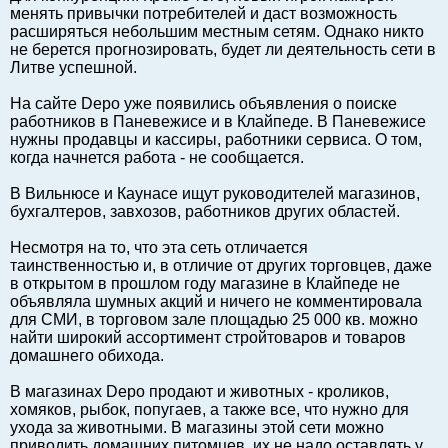
менять привычки потребителей и даст возможность
Балтийский экспорт
расширяться небольшим местным сетям. Однако никто
Туризм
не берется прогнозировать, будет ли деятельность сети в
Литве успешной.
Советы юриста
ЕС - Балтия
На сайте Depo уже появились объявления о поиске
работников в Паневежисе и в Клайпеде. В Паневежисе
Балтия - СНГ
нужны продавцы и кассиры, работники сервиса. О том,
Люди дела
когда начнется работа - не сообщается.
Право
В Вильнюсе и Каунасе ищут руководителей магазинов,
Круглый стол
бухгалтеров, завхозов, работников других областей.
Образование и наука
Несмотря на то, что эта сеть отличается
Экономическая история
таинственностью и, в отличие от других торговцев, даже
в открытом в прошлом году магазине в Клайпеде не
Прямая речь
объявляла шумных акций и ничего не комментировала
Благотворительность
для СМИ, в торговом зале площадью 25 000 кв. можно
найти широкий ассортимент стройтоваров и товаров
Форумы
домашнего обихода.
Книга
В магазинах Depo продают и животных - кроликов,
Архив
хомяков, рыбок, попугаев, а также все, что нужно для
Сергей Тюленев: студия
ухода за животными. В магазины этой сети можно
приводить домашних питомцев, их не надо оставлять у