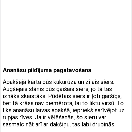
Ananāsu pildījuma pagatavošana
Apakšējā kārta būs kukurūza un zilais siers.
Augšējais slānis būs gaišais siers, jo tā tas
iznāks skaistāks. Pūdētais siers ir ļoti garšīgs,
bet tā krāsa nav piemērota, lai to liktu virsū. To
liks ananāsu laivas apakšā, iepriekš sarīvējot uz
rupjas rīves. Ja ir vēlēšanās, šo sieru var
sasmalcināt arī ar dakšiņu, tas labi drupinās.