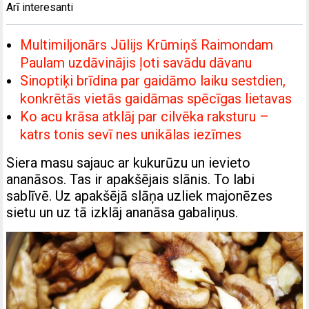
Arī interesanti
Multimiljonārs Jūlijs Krūmiņš Raimondam
Paulam uzdāvinājis ļoti savādu dāvanu
Sinoptiķi brīdina par gaidāmo laiku sestdien,
konkrētās vietās gaidāmas spēcīgas lietavas
Ko acu krāsa atklāj par cilvēka raksturu –
katrs tonis sevī nes unikālas iezīmes
Siera masu sajauc ar kukurūzu un ievieto
ananāsos. Tas ir apakšējais slānis. To labi
sablīvē. Uz apakšējā slāņa uzliek majonēzes
sietu un uz tā izklāj ananāsa gabaliņus.