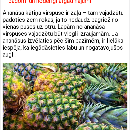
padomi un noderīgi atgādinājumi
Ananāsa kātiņa virspuse ir zaļa – tam vajadzētu
padoties zem rokas, ja to nedaudz pagriež no
vienas puses uz otru. Lapām no ananāsa
virspuses vajadzētu būt viegli izraujamām. Ja
ananāsus izvēlaties pēc šīm pazīmēm, ir lielāka
iespēja, ka iegādāsieties labu un nogatavojušos
augli.