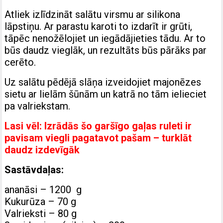
Atliek izlīdzināt salātu virsmu ar silikona
lāpstiņu. Ar parastu karoti to izdarīt ir grūti,
tāpēc nenožēlojiet un iegādājieties tādu. Ar to
būs daudz vieglāk, un rezultāts būs pārāks par
cerēto.
Uz salātu pēdējā slāņa izveidojiet majonēzes
sietu ar lielām šūnām un katrā no tām ielieciet
pa valriekstam.
Lasi vēl:
Izrādās šo garšīgo gaļas ruleti ir
pavisam viegli pagatavot pašam – turklāt
daudz izdevīgāk
Sastāvdaļas:
ananāsi – 1200 g
Kukurūza – 70 g
Valrieksti – 80 g