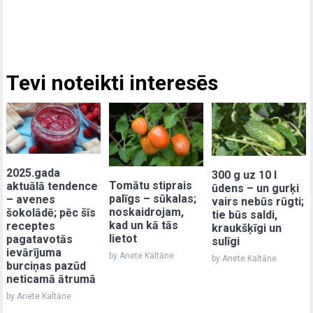
Tevi noteikti interesēs
2025.gada
300 g uz 10 l
Tomātu stiprais
aktuālā tendence
ūdens – un gurķi
palīgs – sūkalas;
– avenes
vairs nebūs rūgti;
noskaidrojam,
šokolādē; pēc šīs
tie būs saldi,
kad un kā tās
receptes
kraukšķīgi un
lietot
pagatavotās
sulīgi
ievārījuma
by Anete Kaltāne
by Anete Kaltāne
burciņas pazūd
neticamā ātrumā
by Anete Kaltāne