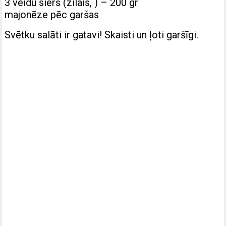
3 veidu siers (zilais, ) – 200 gr
majonēze pēc garšas
Svētku salāti ir gatavi! Skaisti un ļoti garšīgi.