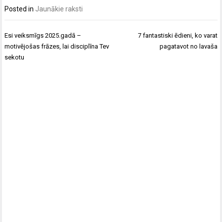
Posted in
Jaunākie raksti
Post
Esi veiksmīgs 2025.gadā –
7 fantastiski ēdieni, ko varat
navigation
motivējošas frāzes, lai disciplīna Tev
pagatavot no lavaša
sekotu