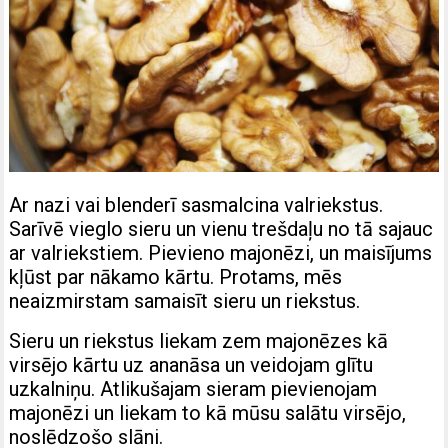
Ar nazi vai blenderī sasmalcina valriekstus.
Sarīvē vieglo sieru un vienu trešdaļu no tā sajauc
ar valriekstiem. Pievieno majonēzi, un maisījums
kļūst par nākamo kārtu. Protams, mēs
neaizmirstam samaisīt sieru un riekstus.
Sieru un riekstus liekam zem majonēzes kā
virsējo kārtu uz ananāsa un veidojam glītu
uzkalniņu. Atlikušajam sieram pievienojam
majonēzi un liekam to kā mūsu salātu virsējo,
noslēdzošo slāni.