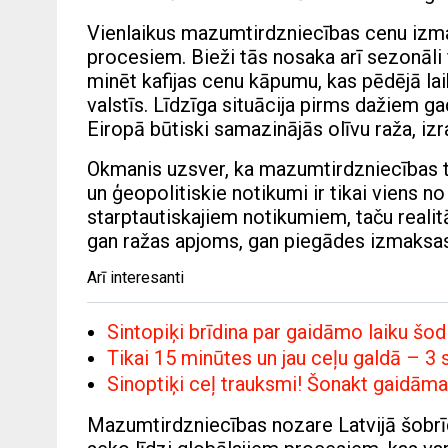
Vienlaikus mazumtirdzniecības cenu izmaiņ
procesiem. Bieži tās nosaka arī sezonāli 
minēt kafijas cenu kāpumu, kas pēdējā lai
valstīs. Līdzīga situācija pirms dažiem ga
Eiropā būtiski samazinājās olīvu raža, iz
Okmanis uzsver, ka mazumtirdzniecības t
un ģeopolitiskie notikumi ir tikai viens no
starptautiskajiem notikumiem, taču reali
gan ražas apjoms, gan piegādes izmaksas. 
Arī interesanti
Sintopiķi brīdina par gaidāmo laiku šo
Tikai 15 minūtes un jau ceļu galdā – 
Sinoptiķi ceļ trauksmi! Šonakt gaidāma ļ
Mazumtirdzniecības nozare Latvijā šobrīd 