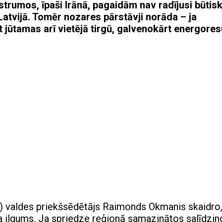
strumos, īpaši Irānā, pagaidām nav radījusi būtis
tvijā. Tomēr nozares pārstāvji norāda – ja
t jūtamas arī vietējā tirgū, galvenokārt energore
S”) valdes priekšsēdētājs Raimonds Okmanis skaidro,
kta ilgums. Ja spriedze reģionā samazinātos salīdzin