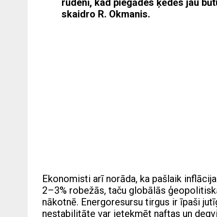
rudenī, kad piegādes ķēdēs jau būt
skaidro R. Okmanis.
Ekonomisti arī norāda, ka pašlaik inflācij
2–3% robežās, taču globālās ģeopolitiskā
nākotnē. Energoresursu tirgus ir īpaši jut
nestabilitāte var ietekmēt naftas un degv