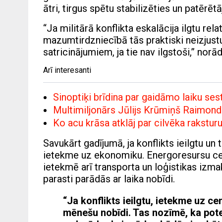
ātri, tirgus spētu stabilizēties un patērē
“Ja militārā konflikta eskalācija ilgtu rela
mazumtirdzniecībā tās praktiski neizjustu
satricinājumiem, ja tie nav ilgstoši,” norā
Arī interesanti
Sinoptiķi brīdina par gaidāmo laiku se
Multimiljonārs Jūlijs Krūmiņš Raimond
Ko acu krāsa atklāj par cilvēka rakstur
Savukārt gadījumā, ja konflikts ieilgtu un
ietekme uz ekonomiku. Energoresursu cen
ietekmē arī transporta un loģistikas iz
parasti parādās ar laika nobīdi.
“Ja konflikts ieilgtu, ietekme uz ce
mēnešu nobīdi. Tas nozīmē, ka pote