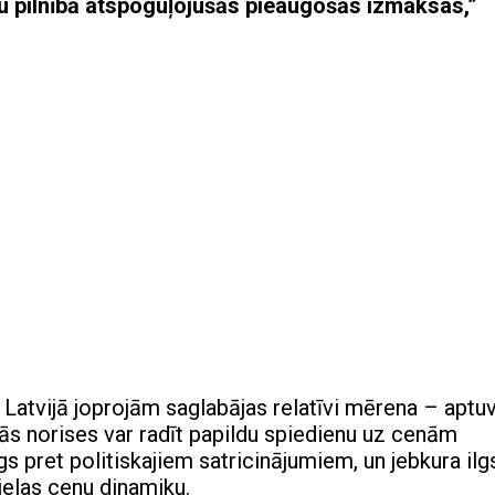
u pilnībā atspoguļojušās pieaugošās izmaksas,”
a Latvijā joprojām saglabājas relatīvi mērena – aptu
s norises var radīt papildu spiedienu uz cenām
īgs pret politiskajiem satricinājumiem, un jebkura il
ielas cenu dinamiku.