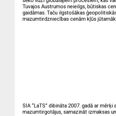
seko līdzi globālajiem procesiem, kas va
Tuvajos Austrumos neieilgs, būtiskas cenu
gaidāmas. Taču ilgstošākas ģeopolitiskā
mazumtirdzniecības cenām kļūs jūtamāka 
SIA “LaTS” dibināta 2007. gadā ar mērķi 
mazumtirgotājus, samazināt izmaksas un 