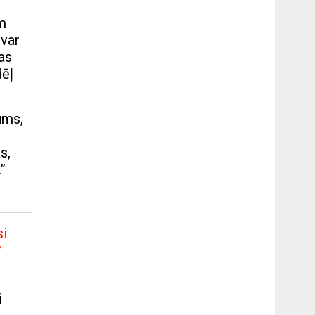
em
 var
as
dēļ
ums,
s,
”
si
”
i