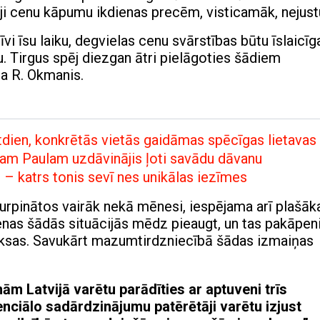
tāji cenu kāpumu ikdienas precēm, visticamāk, nejust
tīvi īsu laiku, degvielas cenu svārstības būtu īslaicīg
. Tirgus spēj diezgan ātri pielāgoties šādiem
da R. Okmanis.
stdien, konkrētās vietās gaidāmas spēcīgas lietavas
am Paulam uzdāvinājis ļoti savādu dāvanu
u – katrs tonis sevī nes unikālas iezīmes
 turpinātos vairāk nekā mēnesi, iespējama arī plašāk
as šādās situācijās mēdz pieaugt, un tas pakāpeni
maksas. Savukārt mazumtirdzniecībā šādas izmaiņas
nām Latvijā varētu parādīties ar aptuveni trīs
nciālo sadārdzinājumu patērētāji varētu izjust