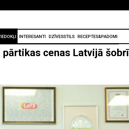
IEDOKĻI
INTERESANTI
DZĪVESSTILS
RECEPTES&PADOMI
 pārtikas cenas Latvijā šobr