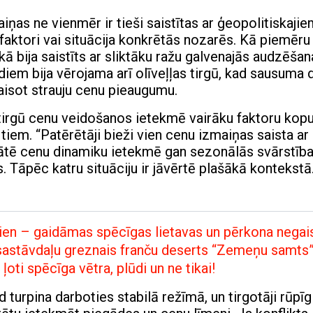
as ne vienmēr ir tieši saistītas ar ģeopolitiskaji
faktori vai situācija konkrētās nozarēs. Kā piemēru
kā bija saistīts ar sliktāku ražu galvenajās audzēšan
diem bija vērojama arī olīveļļas tirgū, kad sausuma 
raisot strauju cenu pieaugumu.
irgū cenu veidošanos ietekmē vairāku faktoru kop
 tiem. “Patērētāji bieži vien cenu izmaiņas saista ar
tātē cenu dinamiku ietekmē gan sezonālās svārstība
Tāpēc katru situāciju ir jāvērtē plašākā kontekstā.
dien – gaidāmas spēcīgas lietavas un pērkona negai
3 sastāvdaļu greznais franču deserts “Zemeņu samts
oti spēcīga vētra, plūdi un ne tikai!
turpina darboties stabilā režīmā, un tirgotāji rūpīg