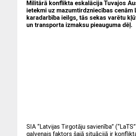
Militārā konflikta eskalācija Tuvajos Au
ietekmi uz mazumtirdzniecības cenām La
karadarbība ieilgs, tās sekas varētu kļū
un transporta izmaksu pieauguma dēļ.
SIA “Latvijas Tirgotāju savienība” (“LaT
galvenais faktors šajā situācijā ir konfli