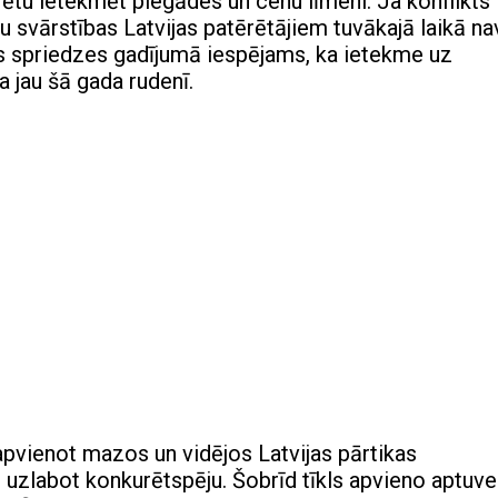
rētu ietekmēt piegādes un cenu līmeni. Ja konflikts
 svārstības Latvijas patērētājiem tuvākajā laikā na
s spriedzes gadījumā iespējams, ka ietekme uz
jau šā gada rudenī.
apvienot mazos un vidējos Latvijas pārtikas
uzlabot konkurētspēju. Šobrīd tīkls apvieno aptuve