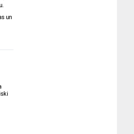
u.
as un
a
ski