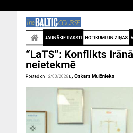
JAUNĀKIE RAKSTI
NOTIKUMI UN ZIŅAS
V
“LaTS”: Konflikts Irānā
neietekmē
Oskars Muižnieks
Posted on
12/03/2026
by