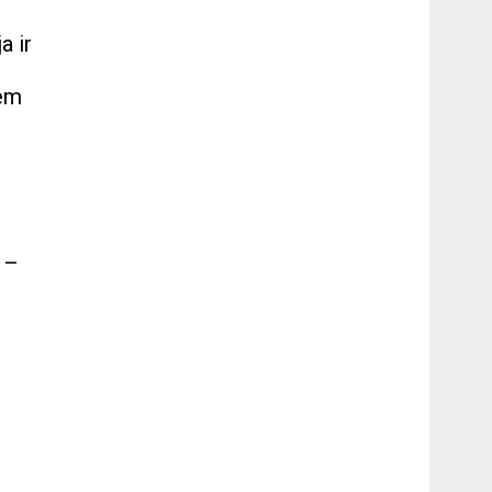
a ir
iem
 –