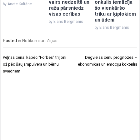
vairs nedzeltē un
onkulis iemācīja
by Anete Kaltāne
raža pārsniedz
šo vienkāršo
visas cerības
triku ar ķiplokiem
un ūdeni
by Elans Bergmanis
by Elans Bergmanis
Posted in
Notikumi un Ziņas
Post
Peļņas cena: kāpēc “Forbes” triljoni
Degvielas cenu prognozes –
navigation
ož pēc šaujampulvera un bērnu
ekonomikas un emociju kokteilis
sviedriem