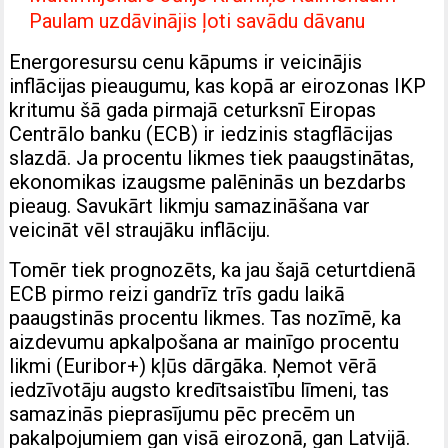
Paulam uzdāvinājis ļoti savādu dāvanu
Energoresursu cenu kāpums ir veicinājis
inflācijas pieaugumu, kas kopā ar eirozonas IKP
kritumu šā gada pirmajā ceturksnī Eiropas
Centrālo banku (ECB) ir iedzinis stagflācijas
slazdā. Ja procentu likmes tiek paaugstinātas,
ekonomikas izaugsme palēninās un bezdarbs
pieaug. Savukārt likmju samazināšana var
veicināt vēl straujāku inflāciju.
Tomēr tiek prognozēts, ka jau šajā ceturtdienā
ECB pirmo reizi gandrīz trīs gadu laikā
paaugstinās procentu likmes. Tas nozīmē, ka
aizdevumu apkalpošana ar mainīgo procentu
likmi (Euribor+) kļūs dārgāka. Ņemot vērā
iedzīvotāju augsto kredītsaistību līmeni, tas
samazinās pieprasījumu pēc precēm un
pakalpojumiem gan visā eirozonā, gan Latvijā.