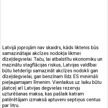
Latvijā joprojām nav skaidrs, kāds liktenis būs
samazinātajai akcīzes nodokļa likmei
dīzeļdegvielai. Taču, lai atbalstītu ekonomiku un
mazinātu stagflācijas riskus, Latvijas valdībai
būtu lietderīgi samazināt akcīzes nodokli gan
dīzeļdegvielai, gan benzīnam līdz ES minimāli
pieļaujamajam līmenim. Vienlaikus uz laiku būtu
jāatceļ arī Latvijas degvielas rezervju
uzturēšanas maksa, kas pašlaik katram
patērētājam izmaksā aptuveni septiņus centus
par litru.