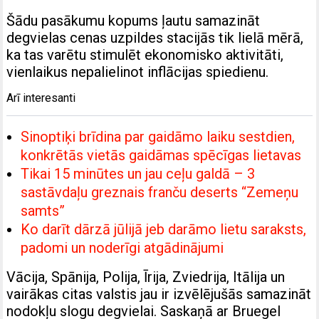
Šādu pasākumu kopums ļautu samazināt
degvielas cenas uzpildes stacijās tik lielā mērā,
ka tas varētu stimulēt ekonomisko aktivitāti,
vienlaikus nepalielinot inflācijas spiedienu.
Arī interesanti
Sinoptiķi brīdina par gaidāmo laiku sestdien,
konkrētās vietās gaidāmas spēcīgas lietavas
Tikai 15 minūtes un jau ceļu galdā – 3
sastāvdaļu greznais franču deserts “Zemeņu
samts”
Ko darīt dārzā jūlijā jeb darāmo lietu saraksts,
padomi un noderīgi atgādinājumi
Vācija, Spānija, Polija, Īrija, Zviedrija, Itālija un
vairākas citas valstis jau ir izvēlējušās samazināt
nodokļu slogu degvielai. Saskaņā ar Bruegel