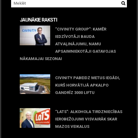
JAUNĀKIE RAKSTI
“CIVINITY GROUP”: KAMĒR
IEDZĪVOTĀJI BAUDA
ATVAĻINĀJUMU, NAMU
APSAIMNIEKOTĀJI GATAVOJAS
NĀKAMAJAI SEZONAI
July 31, 2026
CIVINITY PABEIDZ METUS IEGĀDI,
KURŠ HORVĀTIJĀ APKALPO
GANDRĪZ 3000 LIFTU
July 31, 2026
“LATS”: ALKOHOLA TIRDZNIECĪBAS
IEROBEŽOJUMI VISVAIRĀK SKAR
MAZOS VEIKALUS
July 31, 2026