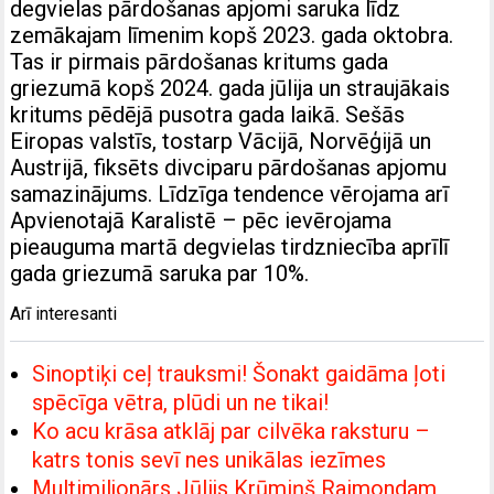
degvielas pārdošanas apjomi saruka līdz
zemākajam līmenim kopš 2023. gada oktobra.
Tas ir pirmais pārdošanas kritums gada
griezumā kopš 2024. gada jūlija un straujākais
kritums pēdējā pusotra gada laikā. Sešās
Eiropas valstīs, tostarp Vācijā, Norvēģijā un
Austrijā, fiksēts divciparu pārdošanas apjomu
samazinājums. Līdzīga tendence vērojama arī
Apvienotajā Karalistē – pēc ievērojama
pieauguma martā degvielas tirdzniecība aprīlī
gada griezumā saruka par 10%.
Arī interesanti
Sinoptiķi ceļ trauksmi! Šonakt gaidāma ļoti
spēcīga vētra, plūdi un ne tikai!
Ko acu krāsa atklāj par cilvēka raksturu –
katrs tonis sevī nes unikālas iezīmes
Multimiljonārs Jūlijs Krūmiņš Raimondam