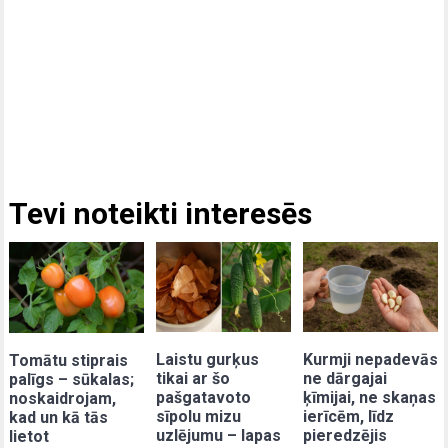
Tevi noteikti interesēs
Laistu gurķus
Kurmji nepadevās
Tomātu stiprais
tikai ar šo
ne dārgajai
palīgs – sūkalas;
pašgatavoto
ķīmijai, ne skaņas
noskaidrojam,
sīpolu mizu
ierīcēm, līdz
kad un kā tās
uzlējumu – lapas
pieredzējis
lietot