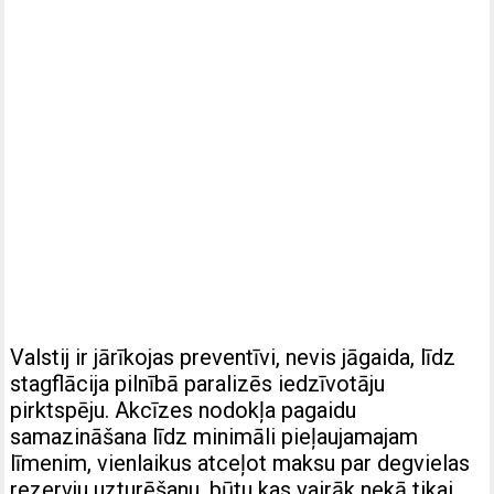
Valstij ir jārīkojas preventīvi, nevis jāgaida, līdz
stagflācija pilnībā paralizēs iedzīvotāju
pirktspēju. Akcīzes nodokļa pagaidu
samazināšana līdz minimāli pieļaujamajam
līmenim, vienlaikus atceļot maksu par degvielas
rezervju uzturēšanu, būtu kas vairāk nekā tikai