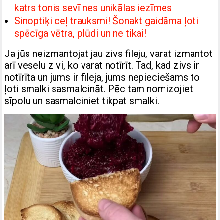
katrs tonis sevī nes unikālas iezīmes
Sinoptiķi ceļ trauksmi! Šonakt gaidāma ļoti
spēcīga vētra, plūdi un ne tikai!
Ja jūs neizmantojat jau zivs fileju, varat izmantot
arī veselu zivi, ko varat notīrīt. Tad, kad zivs ir
notīrīta un jums ir fileja, jums nepieciešams to
ļoti smalki sasmalcināt. Pēc tam nomizojiet
sīpolu un sasmalciniet tikpat smalki.