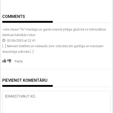
COMMENTS
<cite class="fn">
Gaisīgs un gards mannā pīrāgs gluži kā no bērnudārza
ēdnīcas bērnībā
</cite>
02/06/2025 at 22:41
[…] Ņemam bietītes un nedaudz zivs: izdodas ļoti garšīga un maciņam
draudzīga uzkoda […]
Reply
PIEVIENOT KOMENTĀRU