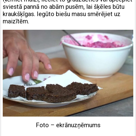
sviestā pannā no abām pusēm, lai šķēles būtu
kraukšķīgas. Iegūto biešu masu smērējiet uz
maizītēm.
Foto – ekrānuzņēmums