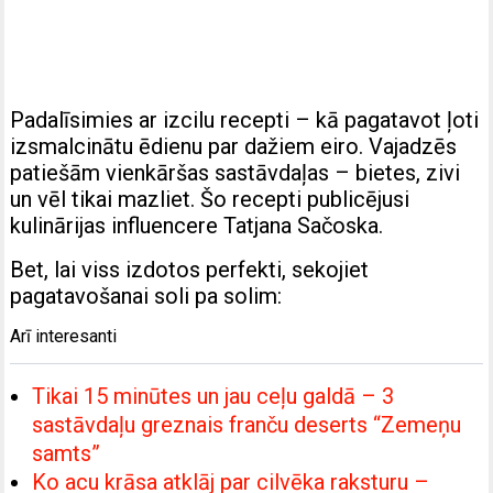
Padalīsimies ar izcilu recepti – kā pagatavot ļoti
izsmalcinātu ēdienu par dažiem eiro. Vajadzēs
patiešām vienkāršas sastāvdaļas – bietes, zivi
un vēl tikai mazliet. Šo recepti publicējusi
kulinārijas influencere Tatjana Sačoska.
Bet, lai viss izdotos perfekti, sekojiet
pagatavošanai soli pa solim:
Arī interesanti
Tikai 15 minūtes un jau ceļu galdā – 3
sastāvdaļu greznais franču deserts “Zemeņu
samts”
Ko acu krāsa atklāj par cilvēka raksturu –