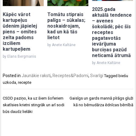
2025.gada
Kāpēc vārot
Tomātu stiprais
aktuālā tendence
kartupeļus
palīgs – sūkalas;
– avenes
ūdenim jāpielej
noskaidrojam,
šokolādē; pēc šīs
piens – omītes
kad un kā tās
receptes
zelta padoms
lietot
pagatavotās
izciliem
ievārījuma
by Anete Kaltāne
kartupeļiem
burciņas pazūd
neticamā ātrumā
by Elans Bergmanis
by Anete Kaltāne
Posted in
Jaunākie raksti
,
Receptes&Padomi
,
Svarīgi
Tagged
biešu
uzkoda
,
recepte
Post
CSDD paziņo, ka uz šiem šoferiem
Gaisīgs un gards mannā pīrāgs gluži
navigation
skatīsies krietni stingrāk un arī sodi
kā no bērnudārza ēdnīcas bērnībā
būs daudz lielāki