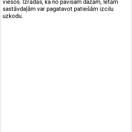
viesos. Izrādās, ka no pavisam dažām, lētām
sastāvdaļām var pagatavot patiešām izcilu
uzkodu.