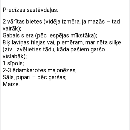
Precīzas sastāvdaļas:
2 vārītas bietes (vidēja izmēra, ja mazās – tad
vairāk);
Gabals siera (pēc iespējas mīkstāka);
8 ķilaviņas filejas vai, piemēram, marinēta siļķe
(zivi izvēlieties tādu, kāda pašiem garšo
vislabāk);
1 sīpols;
2-3 ēdamkarotes majonēzes;
Sāls, pipari – pēc garšas;
Maize.