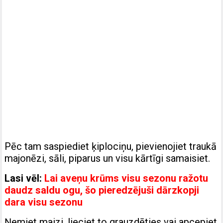
Pēc tam saspiediet ķiplociņu, pievienojiet traukā
majonēzi, sāli, piparus un visu kārtīgi samaisiet.
Lasi vēl:
Lai aveņu krūms visu sezonu ražotu
daudz saldu ogu, šo pieredzējuši dārzkopji
dara visu sezonu
Ņemiet maizi, lieciet to grauzdēties vai apcepiet