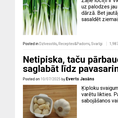
Zaļie lociņi ir 
uz palodzes jau 
dārzā. Bet jaut
sasaldēt ziemai,
Posted in
Dzīvesstils
,
Receptes&Padomi
,
Svarīgi
1,98
Netipiska, taču pārbau
saglabāt līdz pavasari
Everts Jasāns
Posted on
10/07/2025
by
Ķiploku svaigum
varētu likties. 
sabojāšanos vai