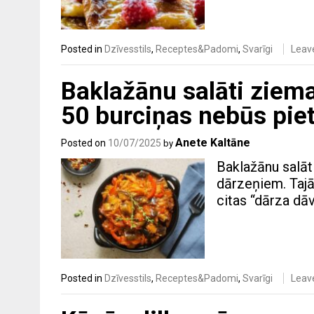
Posted in
Dzīvesstils
,
Receptes&Padomi
,
Svarīgi
Leav
Baklažānu salāti ziem
50 burciņas nebūs pie
Anete Kaltāne
Posted on
10/07/2025
by
Baklažānu salāt
dārzeņiem. Tajā 
citas “dārza dā
Posted in
Dzīvesstils
,
Receptes&Padomi
,
Svarīgi
Leav