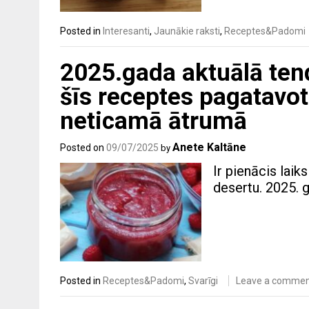
Posted in
Interesanti
,
Jaunākie raksti
,
Receptes&Padomi
2025.gada aktuālā ten
šīs receptes pagatavo
neticamā ātrumā
Anete Kaltāne
Posted on
09/07/2025
by
Ir pienācis laik
desertu. 2025. 
Posted in
Receptes&Padomi
,
Svarīgi
Leave a comme