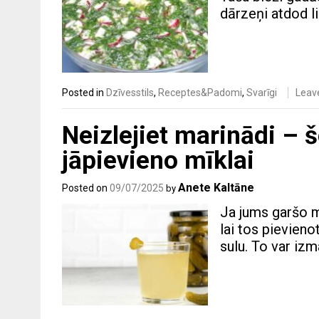
dārzeņi atdod l
Posted in
Dzīvesstils
,
Receptes&Padomi
,
Svarīgi
Leav
Neizlejiet marinādi – 
jāpievieno mīklai
Anete Kaltāne
Posted on
09/07/2025
by
Ja jums garšo ma
lai tos pievien
sulu. To var iz