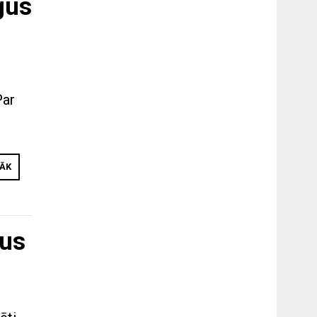
gus
Par
RĀK
ņus