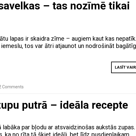
savelkas – tas nozīmē tikai
ātu lapas ir skaidra zīme – augiem kaut kas nepatīk
iemeslu, tos var ātri atjaunot un nodrošināt bagātī
LASĪT VAI
2 Comments
upu putrā – ideāla recepte
 labāka par bļodu ar atsvaidzinošas aukstās zupas.
, ka no rīta tā šķiet ideāli, bet līdz pusdienlaikam