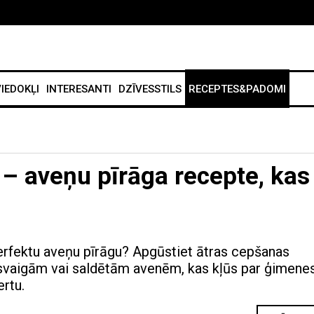
IEDOKĻI
INTERESANTI
DZĪVESSTILS
RECEPTES&PADOMI
 – aveņu pīrāga recepte, kas
rfektu aveņu pīrāgu? Apgūstiet ātras cepšanas
svaigām vai saldētām avenēm, kas kļūs par ģimene
ertu.