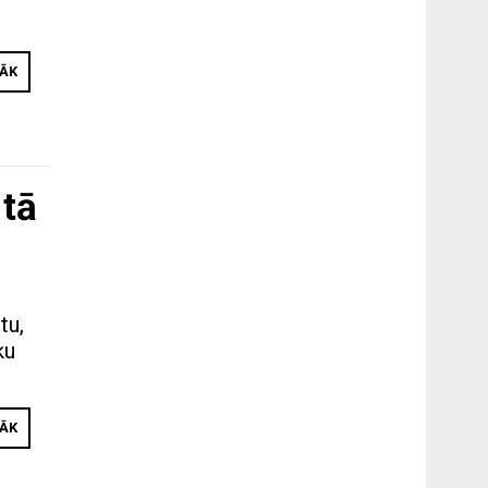
RĀK
 tā
tu,
ķu
RĀK