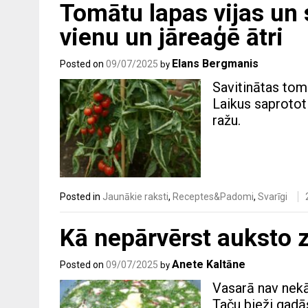
Tomātu lapas vijas un 
vienu un jāreaģē ātri
Elans Bergmanis
Posted on
09/07/2025
by
Savitinātas tom
Laikus saprotot 
ražu.
Posted in
Jaunākie raksti
,
Receptes&Padomi
,
Svarīgi
Kā nepārvērst auksto z
Anete Kaltāne
Posted on
09/07/2025
by
Vasarā nav nekā
Taču bieži gadās