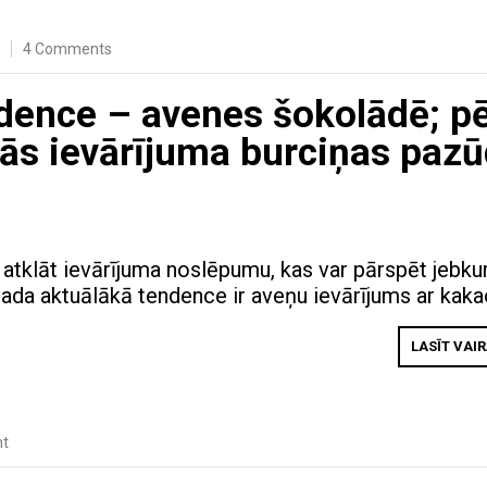
4 Comments
dence – avenes šokolādē; p
tās ievārījuma burciņas paz
s atklāt ievārījuma noslēpumu, kas var pārspēt jebku
gada aktuālākā tendence ir aveņu ievārījums ar kaka
LASĪT VAI
nt