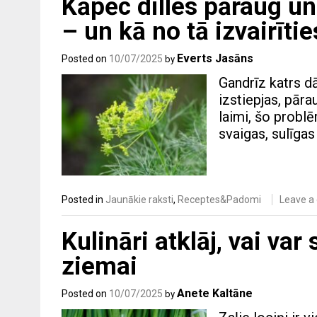
Kāpēc dilles pāraug un
– un kā no tā izvairītie
Everts Jasāns
Posted on
10/07/2025
by
Gandrīz katrs dār
izstiepjas, pāra
laimi, šo problē
svaigas, sulīga
Posted in
Jaunākie raksti
,
Receptes&Padomi
Leave 
Kulināri atklāj, vai va
ziemai
Anete Kaltāne
Posted on
10/07/2025
by