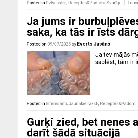
Posted in
Dzīvesstils
,
Receptes&Padomi
,
Svarīgi
Leav
Ja jums ir burbuļplēve
saka, ka tās ir īsts dā
Everts Jasāns
Posted on
09/07/2025
by
Ja tev mājās mē
saplēst, tām ir 
Posted in
Interesanti
,
Jaunākie raksti
,
Receptes&Padomi
Gurķi zied, bet nenes 
darīt šādā situācijā