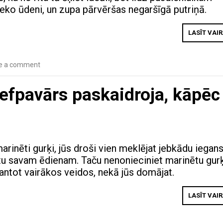
ieko ūdeni, un zupa pārvēršas negaršīgā putriņā.
LASĪT VAI
e a comment
šefpavārs paskaidroja, kāpēc
rinēti gurķi, jūs droši vien meklējat jebkādu iegans
otu savam ēdienam. Taču nenonieciniet marinētu gur
mantot vairākos veidos, nekā jūs domājat.
LASĪT VAI