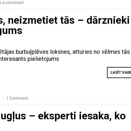
e a comment
s, neizmetiet tās – dārznieki
rgums
tājas burbuļplēves loksnes, atturies no vēlmes tās
interesants pielietojums
LASĪT VAI
1 Comment
augļus – eksperti iesaka, ko