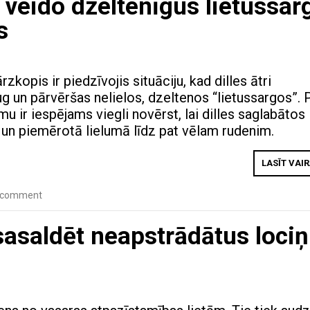
 veido dzeltenīgus lietussar
s
zkopis ir piedzīvojis situāciju, kad dilles ātri
ug un pārvēršas nelielos, dzeltenos “lietussargos”. 
mu ir iespējams viegli novērst, lai dilles saglabātos
s un piemērotā lielumā līdz pat vēlam rudenim.
LASĪT VAI
a comment
r sasaldēt neapstrādātus loci