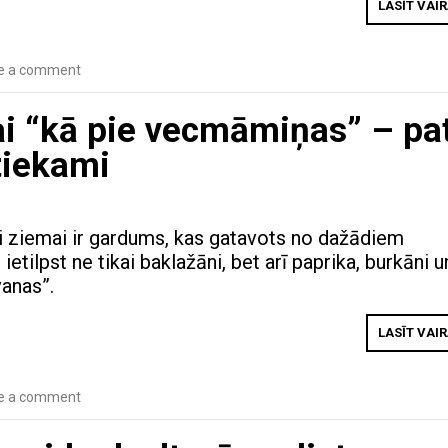
LASĪT VAI
e a comment
ai “kā pie vecmāmiņas” – pa
tiekami
i ziemai ir gardums, kas gatavots no dažādiem
ietilpst ne tikai baklažāni, bet arī paprika, burkāni u
vanas”.
LASĪT VAI
e a comment