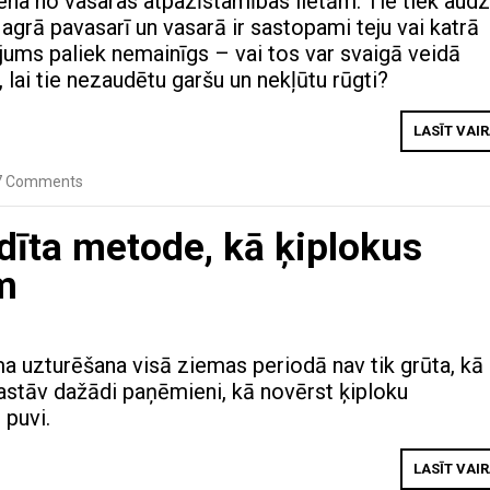
viena no vasaras atpazīstamības lietām. Tie tiek audz
agrā pavasarī un vasarā ir sastopami teju vai katrā
ājums paliek nemainīgs – vai tos var svaigā veidā
 lai tie nezaudētu garšu un nekļūtu rūgti?
LASĪT VAI
7 Comments
dīta metode, kā ķiplokus
m
a uzturēšana visā ziemas periodā nav tik grūta, kā
Pastāv dažādi paņēmieni, kā novērst ķiploku
 puvi.
LASĪT VAI