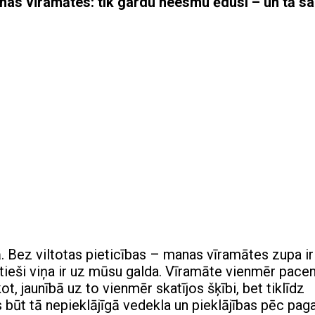
nas vīramātes: tik gardu neesmu ēdusi – un tā s
ā. Bez viltotas pieticības – manas vīramātes zupa ir
tieši viņa ir uz mūsu galda. Vīramāte vienmēr pace
t, jaunībā uz to vienmēr skatījos šķībi, bet tiklīdz
 būt tā nepieklājīgā vedekla un pieklājības pēc pag