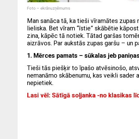
Foto – ekrānuzņēmums
Man sanāca tā, ka tieši vīramātes zupas re
lieliska. Bet vīram “īstie” skābētie kāpos
zina, kāpēc tā notiek. Tātad garšas tomēr 
aizrāvos. Par aukstās zupas garšu – un p
1. Mērces pamats – sūkalas jeb paniņa
Tieši tās piešķir to īpašo atvēsinošo, at
nemanāmo skābenumu, kas veikli sader ar 
nepietiek.
Lasi vēl:
Sātīgā soļjanka -no klasikas lī