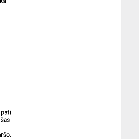
aka
 pati
nšas
aršo.