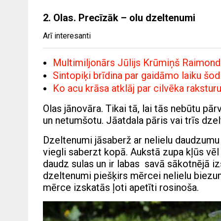
2. Olas. Precīzāk – olu dzeltenumi
Arī interesanti
Multimiljonārs Jūlijs Krūmiņš Raimond
Sintopiķi brīdina par gaidāmo laiku šo
Ko acu krāsa atklāj par cilvēka rakstur
Olas jānovāra. Tikai tā, lai tās nebūtu p
un netumšotu. Jāatdala pāris vai trīs dz
Dzeltenumi jāsaberž ar nelielu daudzumu s
viegli saberzt kopā. Aukstā zupa kļūs vēl 
daudz sulas un ir labas savā sākotnējā i
dzeltenumi piešķirs mērcei nelielu biezu
mērce izskatās ļoti apetīti rosinoša.