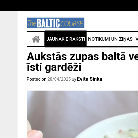
JAUNĀKIE RAKSTI
NOTIKUMI UN ZIŅAS
V
Aukstās zupas baltā ve
īsti gardēži
Evita Sinka
Posted on
28/04/2025
by