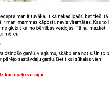
cepte man ir tuvāka. It kā nekas īpašs, bet tieši tā
ti ir mani mammas kāposti, nevis vīramātes. Kas to l
ne gluži tikai no bērnības veidojas. Tā nu, mazliet
ar mērci.
s
svaidzinošo garšu, vieglumu, skābpiena notis. Un to 
pārējo sastāvdaļu garšu. Bet tikai sūkalas vien
dz kartupeļu versijai