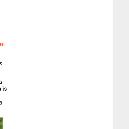
si
ns –
s
līs
a