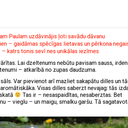
am Paulam uzdāvinājis ļoti savādu dāvanu
dien – gaidāmas spēcīgas lietavas un pērkona negai
u – katrs tonis sevī nes unikālas iezīmes
ārvārītas. Lai dzeltenums nebūtu pavisam sauss, irde
eltenumi – atkarībā no zupas daudzuma.
āls. Var pievienot arī mazliet sakapātu dilles un tā
aromātiskāka. Visas dilles saberzt nevajag: tās izda
zskatā
Tas ir – nesaspaidītas, nesaberztas. Bet
mu – vieglu – un maigu, smalku garšu. Tā sagatavot