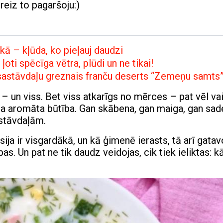
oreiz to pagaršoju:)
kā – kļūda, ko pieļauj daudzi
oti spēcīga vētra, plūdi un ne tikai!
3 sastāvdaļu greznais franču deserts “Zemeņu samts
– un viss. Bet viss atkarīgs no mērces – pat vēl vai
isa aromāta būtība. Gan skābena, gan maiga, gan sad
astāvdaļām.
sija ir visgardākā, un kā ģimenē ierasts, tā arī gatav
s. Un pat ne tik daudz veidojas, cik tiek ieliktas: k