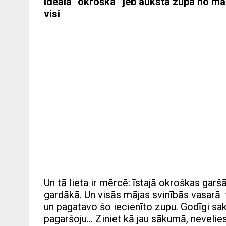
Ideālā “okroška” jeb aukstā zupa no ma
visi
Un tā lieta ir mērcē: īstajā okroškas garš
gardākā. Un visās mājas svinībās vasarā 
un pagatavo šo iecienīto zupu. Godīgi sako
pagaršoju… Ziniet kā jau sākumā, nevelies