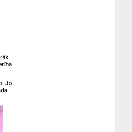
”
rāk.
erība
o. Jo
ādai