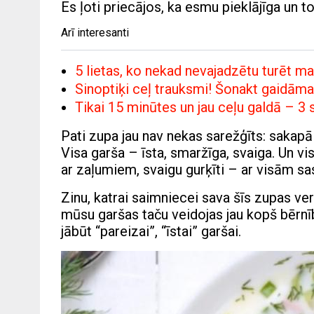
Es ļoti priecājos, ka esmu pieklājīga un t
Arī interesanti
5 lietas, ko nekad nevajadzētu turēt ma
Sinoptiķi ceļ trauksmi! Šonakt gaidāma ļ
Tikai 15 minūtes un jau ceļu galdā – 
Pati zupa jau nav nekas sarežģīts: sakapā 
Visa garša – īsta, smaržīga, svaiga. Un v
ar zaļumiem, svaigu gurķīti – ar visām s
Zinu, katrai saimniecei sava šīs zupas ver
mūsu garšas taču veidojas jau kopš bērnība
jābūt “pareizai”, “īstai” garšai.