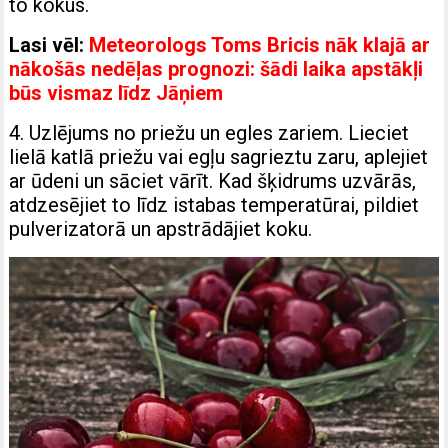
to kokus.
Lasi vēl:
Meteorologs Toms Bricis nāk klajā ar
nākošās nedēļas prognozi: šādi laika apstākļi
būs vismaz līdz Jāņiem
4. Uzlējums no priežu un egles zariem. Lieciet
lielā katlā priežu vai egļu sagrieztu zaru, aplejiet
ar ūdeni un sāciet vārīt. Kad šķidrums uzvārās,
atdzesējiet to līdz istabas temperatūrai, pildiet
pulverizatorā un apstrādājiet koku.