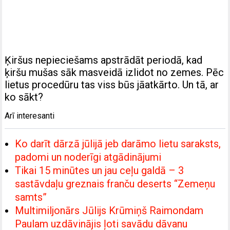
Ķiršus nepieciešams apstrādāt periodā, kad
ķiršu mušas sāk masveidā izlidot no zemes. Pēc
lietus procedūru tas viss būs jāatkārto. Un tā, ar
ko sākt?
Arī interesanti
Ko darīt dārzā jūlijā jeb darāmo lietu saraksts,
padomi un noderīgi atgādinājumi
Tikai 15 minūtes un jau ceļu galdā – 3
sastāvdaļu greznais franču deserts “Zemeņu
samts”
Multimiljonārs Jūlijs Krūmiņš Raimondam
Paulam uzdāvinājis ļoti savādu dāvanu