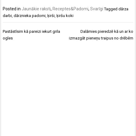
Posted in
Jaunākie raksti
,
Receptes&Padomi
,
Svarīgi
Tagged
dārza
darbi
,
dārznieka padomi
,
ķirši
,
ķiršu koki
Post
Pastāstīsim kā pareizi iekurt grila
Dalāmies pieredzē kā un ar ko
navigation
ogles
izmazgāt pieneņu traipus no drēbēm