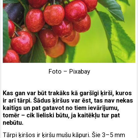
Foto – Pixabay
Kas gan var būt trakāks kā garšīgi ķirši, kuros
ir arī tārpi. Šādus ķiršus var ēst, tas nav nekas
kaitīgs un pat gatavot no tiem ievārījumu,
tomēr – cik lieliski būtu, ja kaitēkļu tur pat
nebūtu.
Tārpi ķiršos ir ķiršu mušu kāpuri. Šie 3–5 mm