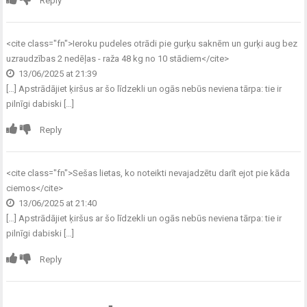
Reply
<cite class="fn">
Ieroku pudeles otrādi pie gurķu saknēm un gurķi aug bez
uzraudzības 2 nedēļas - raža 48 kg no 10 stādiem
</cite>
13/06/2025 at 21:39
[…] Apstrādājiet ķiršus ar šo līdzekli un ogās nebūs neviena tārpa: tie ir
pilnīgi dabiski […]
Reply
<cite class="fn">
Sešas lietas, ko noteikti nevajadzētu darīt ejot pie kāda
ciemos
</cite>
13/06/2025 at 21:40
[…] Apstrādājiet ķiršus ar šo līdzekli un ogās nebūs neviena tārpa: tie ir
pilnīgi dabiski […]
Reply