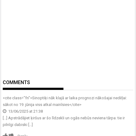
COMMENTS
<cite class="fn">
Sinoptiķi nāk klajā ar laika prognozi nākošajai nedēļai:
sākot no 19. jūnija viss atkal mainīsies
</cite>
13/06/2025 at 21:38
[…] Apstrādājiet ķiršus ar šo līdzekli un ogās nebūs neviena tārpa: tie ir
pilnīgi dabiski […]