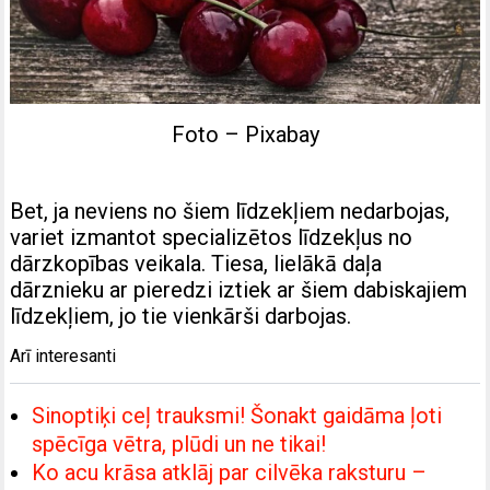
Foto – Pixabay
Bet, ja neviens no šiem līdzekļiem nedarbojas,
variet izmantot specializētos līdzekļus no
dārzkopības veikala. Tiesa, lielākā daļa
dārznieku ar pieredzi iztiek ar šiem dabiskajiem
līdzekļiem, jo tie vienkārši darbojas.
Arī interesanti
Sinoptiķi ceļ trauksmi! Šonakt gaidāma ļoti
spēcīga vētra, plūdi un ne tikai!
Ko acu krāsa atklāj par cilvēka raksturu –