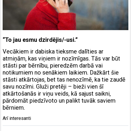
“To jau esmu dzirdējis/-usi.”
Vecākiem ir dabiska tieksme dalīties ar
atmiņām, kas viņiem ir nozīmīgas. Tās var būt
stāsti par bērnību, pieredzēm darbā vai
notikumiem no senākiem laikiem. Dažkārt šie
stāsti atkārtojas, bet tas nenozīmē, ka tie zaudē
savu nozīmi. Gluži pretēji – bieži vien šī
atkārtošanās ir viņu veids, kā sajust saikni,
pārdomāt piedzīvoto un palikt tuvāk saviem
bērniem.
Arī interesanti