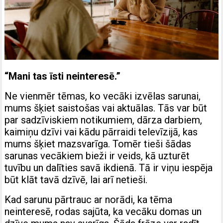
“Mani tas īsti neinteresē.”
Ne vienmēr tēmas, ko vecāki izvēlas sarunai,
mums šķiet saistošas vai aktuālas. Tās var būt
par sadzīviskiem notikumiem, dārza darbiem,
kaimiņu dzīvi vai kādu pārraidi televīzijā, kas
mums šķiet mazsvarīga. Tomēr tieši šādas
sarunas vecākiem bieži ir veids, kā uzturēt
tuvību un dalīties savā ikdienā. Tā ir viņu iespēja
būt klāt tavā dzīvē, lai arī netieši.
Kad sarunu pārtrauc ar norādi, ka tēma
neinteresē, rodas sajūta, ka vecāku domas un