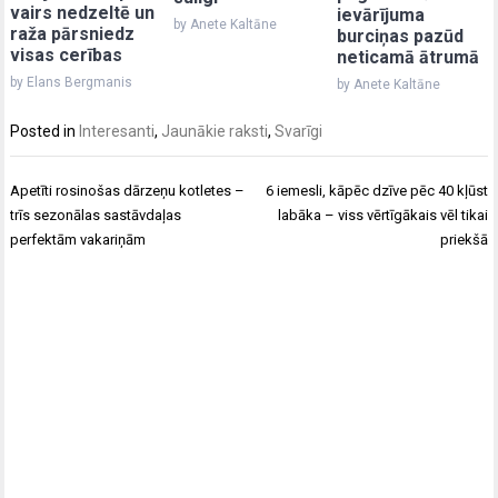
vairs nedzeltē un
ievārījuma
by Anete Kaltāne
raža pārsniedz
burciņas pazūd
visas cerības
neticamā ātrumā
by Elans Bergmanis
by Anete Kaltāne
Posted in
Interesanti
,
Jaunākie raksti
,
Svarīgi
Post
Apetīti rosinošas dārzeņu kotletes –
6 iemesli, kāpēc dzīve pēc 40 kļūst
navigation
trīs sezonālas sastāvdaļas
labāka – viss vērtīgākais vēl tikai
perfektām vakariņām
priekšā