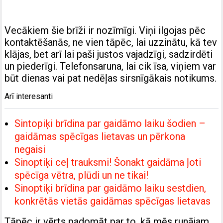
Vecākiem šie brīži ir nozīmīgi. Viņi ilgojas pēc
kontaktēšanās, ne vien tāpēc, lai uzzinātu, kā tev
klājas, bet arī lai paši justos vajadzīgi, sadzirdēti
un piederīgi. Telefonsaruna, lai cik īsa, viņiem var
būt dienas vai pat nedēļas sirsnīgākais notikums.
Arī interesanti
Sintopiķi brīdina par gaidāmo laiku šodien –
gaidāmas spēcīgas lietavas un pērkona
negaisi
Sinoptiķi ceļ trauksmi! Šonakt gaidāma ļoti
spēcīga vētra, plūdi un ne tikai!
Sinoptiķi brīdina par gaidāmo laiku sestdien,
konkrētās vietās gaidāmas spēcīgas lietavas
Tāpēc ir vērts padomāt par to, kā mēs runājam.