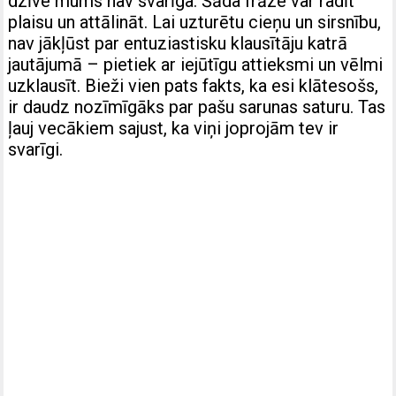
dzīve mums nav svarīga. Šāda frāze var radīt
plaisu un attālināt. Lai uzturētu cieņu un sirsnību,
nav jākļūst par entuziastisku klausītāju katrā
jautājumā – pietiek ar iejūtīgu attieksmi un vēlmi
uzklausīt. Bieži vien pats fakts, ka esi klātesošs,
ir daudz nozīmīgāks par pašu sarunas saturu. Tas
ļauj vecākiem sajust, ka viņi joprojām tev ir
svarīgi.