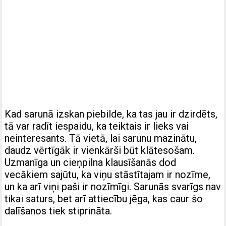
Kad sarunā izskan piebilde, ka tas jau ir dzirdēts,
tā var radīt iespaidu, ka teiktais ir lieks vai
neinteresants. Tā vietā, lai sarunu mazinātu,
daudz vērtīgāk ir vienkārši būt klātesošam.
Uzmanīga un cieņpilna klausīšanās dod
vecākiem sajūtu, ka viņu stāstītajam ir nozīme,
un ka arī viņi paši ir nozīmīgi. Sarunās svarīgs nav
tikai saturs, bet arī attiecību jēga, kas caur šo
dalīšanos tiek stiprināta.