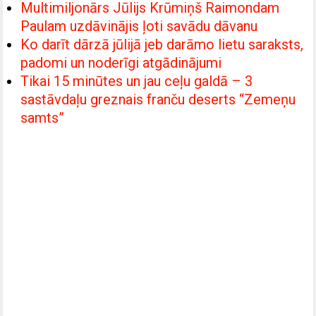
Multimiljonārs Jūlijs Krūmiņš Raimondam
Paulam uzdāvinājis ļoti savādu dāvanu
Ko darīt dārzā jūlijā jeb darāmo lietu saraksts,
padomi un noderīgi atgādinājumi
Tikai 15 minūtes un jau ceļu galdā – 3
sastāvdaļu greznais franču deserts “Zemeņu
samts”