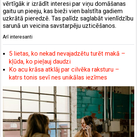
vērtīgāk ir izrādīt interesi par viņu domāšanas
gaitu un pieeju, kas bieži vien balstīta gadiem
uzkrātā pieredzē. Tas palīdz saglabāt vienlīdzību
sarunā un veicina savstarpēju uzticēšanos.
Arī interesanti
5 lietas, ko nekad nevajadzētu turēt makā –
kļūda, ko pieļauj daudzi
Ko acu krāsa atklāj par cilvēka raksturu –
katrs tonis sevī nes unikālas iezīmes