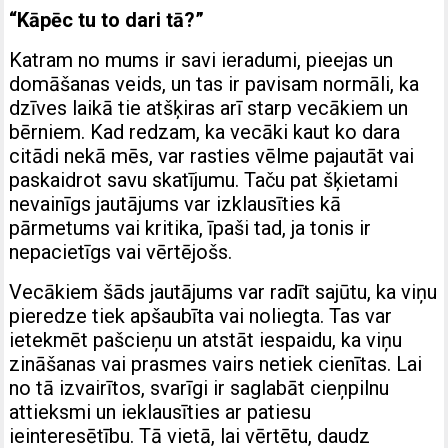
“Kāpēc tu to dari tā?”
Katram no mums ir savi ieradumi, pieejas un
domāšanas veids, un tas ir pavisam normāli, ka
dzīves laikā tie atšķiras arī starp vecākiem un
bērniem. Kad redzam, ka vecāki kaut ko dara
citādi nekā mēs, var rasties vēlme pajautāt vai
paskaidrot savu skatījumu. Taču pat šķietami
nevainīgs jautājums var izklausīties kā
pārmetums vai kritika, īpaši tad, ja tonis ir
nepacietīgs vai vērtējošs.
Vecākiem šāds jautājums var radīt sajūtu, ka viņu
pieredze tiek apšaubīta vai noliegta. Tas var
ietekmēt pašcieņu un atstāt iespaidu, ka viņu
zināšanas vai prasmes vairs netiek cienītas. Lai
no tā izvairītos, svarīgi ir saglabāt cieņpilnu
attieksmi un ieklausīties ar patiesu
ieinteresētību. Tā vietā, lai vērtētu, daudz