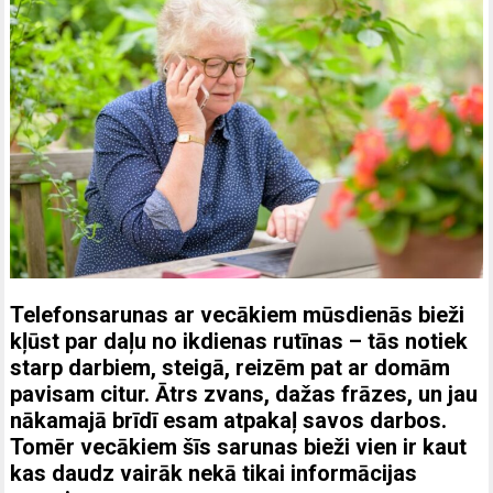
Telefonsarunas ar vecākiem mūsdienās bieži
kļūst par daļu no ikdienas rutīnas – tās notiek
starp darbiem, steigā, reizēm pat ar domām
pavisam citur. Ātrs zvans, dažas frāzes, un jau
nākamajā brīdī esam atpakaļ savos darbos.
Tomēr vecākiem šīs sarunas bieži vien ir kaut
kas daudz vairāk nekā tikai informācijas