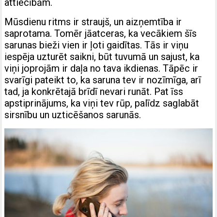
attiecībām.
Mūsdienu ritms ir straujš, un aizņemtība ir
saprotama. Tomēr jāatceras, ka vecākiem šīs
sarunas bieži vien ir ļoti gaidītas. Tās ir viņu
iespēja uzturēt saikni, būt tuvumā un sajust, ka
viņi joprojām ir daļa no tava ikdienas. Tāpēc ir
svarīgi pateikt to, ka saruna tev ir nozīmīga, arī
tad, ja konkrētajā brīdī nevari runāt. Pat īss
apstiprinājums, ka viņi tev rūp, palīdz saglabāt
sirsnību un uzticēšanos sarunās.