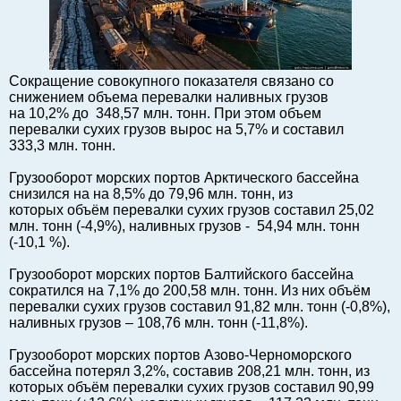
Балтийский экспорт
Туризм
Советы юриста
Сокращение совокупного показателя связано со
ЕС - Балтия
снижением объема перевалки наливных грузов
на 10,2% до
348,57 млн. тонн. При этом объем
Балтия - СНГ
перевалки сухих грузов вырос на 5,7% и составил
Люди дела
333,3 млн. тонн.
Право
Грузооборот морских портов Арктического бассейна
Круглый стол
снизился на на 8,5% до 79,96 млн. тонн, из
которых объём перевалки сухих грузов составил 25,02
Образование и наука
млн. тонн (-4,9%), наливных грузов -
54,94 млн. тонн
Экономическая история
(-10,1 %).
Прямая речь
Грузооборот морских портов Балтийского бассейна
Благотворительность
сократился на 7,1% до 200,58 млн. тонн. Из них объём
перевалки сухих грузов составил 91,82 млн. тонн (-0,8%),
Форумы
наливных грузов – 108,76 млн. тонн (-11,8%).
Книга
Грузооборот морских портов Азово-Черноморского
Архив
бассейна потерял 3,2%, составив 208,21 млн. тонн, из
Сергей Тюленев: студия
которых объём перевалки сухих грузов составил 90,99