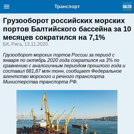
Балтийский курс. Новости и
Транспорт
аналитика
Четверг, 06.08.2026, 12:54
Грузооборот российских морских
портов Балтийского бассейна за 10
English
месяцев сократился на 7,1%
БК, Рига, 13.11.2020.
Очерки по новейшей истории
Грузооборот морских портов России за период с
Латвии
января по октябрь 2020 года сократился на 3% по
сравнению с аналогичным периодом прошлого года и
Хорошо для дела
составил 681,87 млн тонн, сообщает Федеральное
Аналитика
агентство морского и речного транспорта
Министерства транспорта РФ.
Инвестиции
Транспорт
Энергетика
Недвижимость
Финансы
Технологии
Рынки и компании