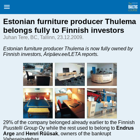
Балтийский курс. Новости и
аналитика
Четверг, 06.08.2026, 14:07
Estonian furniture producer Thulema
belongs fully to Finnish investors
English
Juhan Tere, BC, Tallinn, 23.12.2009.
Estonian furniture producer Thulema is now fully owned by
Finnish investors, Äripäev.ee/LETA reports.
Очерки по новейшей истории
Латвии
Хорошо для дела
Аналитика
Инвестиции
Транспорт
Энергетика
Недвижимость
Финансы
29% of the company belonged already earlier to the Finnish
Puustelli Group
Oy while the rest used to belong to
Endrus
Технологии
Arge
and
Henri Rüüsak
, owners of the bankrupt
Рынки и компании
Vaheseinatehas
.