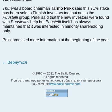
Балтийский экспорт
Thulema’s
board chairman
Tarmo Prikk
said this 71% stake
Туризм
has been sold to Finnish investors too, but not to the
Puustelli
group. Prikk said that the new investors were found
Советы юриста
with
Puustelli’s
help but
Puustelli
itself has always
ЕС - Балтия
maintained that it was interested in minority shareholding
only.
Балтия - СНГ
Люди дела
Prikk promised more information at the beginning of the year.
Право
Круглый стол
Образование и наука
←
Вернуться
Экономическая история
Прямая речь
© 1996 — 2021 The Baltic Course.
All rights reserved.
Благотворительность
При ретранслировании материалов обязательна гиперссылка
на источник
www.baltic-course.com
Форумы
Книга
Архив
Сергей Тюленев: студия