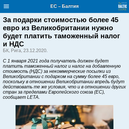
Балтийский курс. Новости и
ЕС – Балтия
аналитика
Пятница, 07.08.2026, 07:44
За подарки стоимостью более 45
евро из Великобритании нужно
English
будет платить таможенный налог
и НДС
БК, Рига, 23.12.2020.
Очерки по новейшей истории
Латвии
С 1 января 2021 года получатель должен будет
Хорошо для дела
платить таможенный налог и налог на добавленную
стоимость (НДС) за некоммерческие посылки из
Аналитика
Великобритании с подарком на сумму более 45 евро,
Инвестиции
поскольку в отношении Великобритании впредь будут
действовать те же условия, что и в отношении других
Транспорт
стран за пределами Европейского союза (ЕС),
Энергетика
сообщает LETA.
Недвижимость
Финансы
Технологии
Рынки и компании