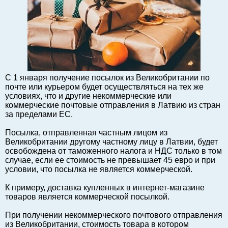
Балтийский экспорт
Туризм
Советы юриста
ЕС - Балтия
Балтия - СНГ
С 1 января получение посылок из Великобритании по
Люди дела
почте или курьером будет осуществляться на тех же
Право
условиях, что и другие некоммерческие или
коммерческие почтовые отправления в Латвию из стран
Круглый стол
за пределами ЕС.
Образование и наука
Посылка, отправленная частным лицом из
Экономическая история
Великобритании другому частному лицу в Латвии, будет
Прямая речь
освобождена от таможенного налога и НДС только в том
случае, если ее стоимость не превышает 45 евро и при
Благотворительность
условии, что посылка не является коммерческой.
Форумы
К примеру, доставка купленных в интернет-магазине
Книга
товаров является коммерческой посылкой.
Архив
При получении некоммерческого почтового отправления
Сергей Тюленев: студия
из Великобритании, стоимость товара в котором