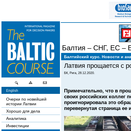
Балтия – СНГ
,
ЕС – 
Балтийский курс. Новости и ан
Латвия прощается с р
БК, Рига, 28.12.2020.
Примечательно, что в про
English
своих российских коллег п
Очерки по новейшей
проигнорировала это обращ
истории Латвии
перевернутая страница ее и
Хорошо для дела
Аналитика
Инвестиции