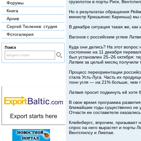
грузопоток в порты Риги, Вентспи
Форумы
Книга
Но о результатах обращения Рейм
министр Кришьянис Кариньш) мы 
Архив
Сергей Тюленев: студия
В декабре ситуация такая же, как 
Фотогалерея
Вагонов с российским углем Латви
Куда они делись? На этот вопрос
Поиск
состоянию на 11 декабря перевали
был установлен 25–26 октября: те
Латвии за целый месяц получили т
Процесс переориентации российск
стала Усть-Луга. Часть их продукц
тонн угля — на 21% больше, чем 
Латвия просит подкинуть ей хотя б
В свое время программа развития 
ближайшие годы существенно не 
Отчасти ее составители оказалис
Клейнбергс, впрочем, призывает н
спрос на него вырастет и порты Л
Вентспилсу и Лиепае.