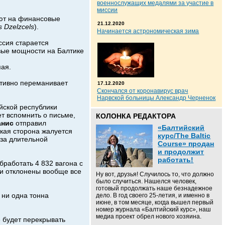
военнослужащих медалями за участие в
миссии
яют на финансовые
21.12.2020
s Dzelzcels
).
Начинается астрономическая зима
ссия старается
вые мощности на Балтике
пая.
активно переманивает
17.12.2020
Скончался от коронавирус врач
Нарвской больницы Александр Черненок
ийской республики
ет вспомнить о письме,
КОЛОНКА РЕДАКТОРА
анис
отправил
«Балтийский
кая сторона жалуется
курс/The Baltic
-за длительной
Course» продан
и продолжит
работать!
работать 4 832 вагона с
ли отклонены вообще все
Ну вот, друзья! Случилось то, что должно
было случиться. Нашелся человек,
готовый продолжать наше безнадежное
 ни одна тонна
дело. В год своего 25-летия, и именно в
июне, в том месяце, когда вышел первый
номер журнала «Балтийский курс», наш
медиа проект обрел нового хозяина.
 будет перекрывать