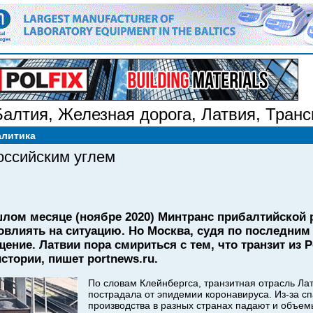
Балтия
,
Железная дорога
,
Латвия
,
Транс
алитика
оссийским углем
шлом месяце (ноябре 2020) Минтранс прибалтийской
овлиять на ситуацию. Но Москва, судя по последним
ение. Латвии пора смириться с тем, что транзит из 
стории, пишет portnews.ru.
По словам Клейнбергса, транзитная отрасль Лат
пострадала от эпидемии коронавируса. Из-за 
производства в разных странах падают и объем