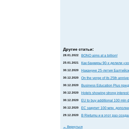
Другие статьи:
28.01.2022
BONO aims at a billion!
25.01.2021
Как банкиры 90-х делили «
30.12.2020
Накануне 25-летия Балтийски
30.12.2020
On the verge of its 25th anniv
30.12.2020
Business Education Plus пр
30.12.2020
Hotels showing strong interest 
30.12.2020
EU to buy additional 100 mln 
30.12.2020
ЕС закупит 100 млн. дополни
29.12.2020
В Rietumu и в этот раз соз
←
Вернуться