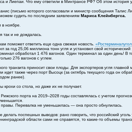
лса и Лиепаи. Что ему ответили в Минтрансе РФ? Об этом история 
анис (письмо которого согласовали и министр сообщения Талис Ли
можем судить по последним заявлениям
Мариса Клейнбергса.
и в ноябре.
я так и не дождалась.
 нам поможет ответить еще одна свежая новость.
«Ростерминалугол
л за год 25,06 миллиона тонн угля и установил свой исторический
рминал обработал 1 476 вагонов. Один терминал за один день! В т
олько 276 вагонов с углем.
ого транзита приносит свои плоды. Для экспортеров угля главной 
ии идет также через порт Высоцк (за октябрь текущего года он обр
годом ранее).
ы крохи со стола, но даже их не получает.
Рижского порта на 2019–2028 годы составлялась с учетом прогнозо
уменьшится.
ь правы. Перевалка не уменьшилась — она просто обнулилась.
е делать поспешных выводов: рано говорить, что российский уголь
енинградской области сами не справятся, то какие-то объемы транз