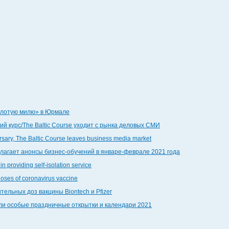
золотую милю» в Юрмале
й курс/The Baltic Course уходит с рынка деловых СМИ
ersary, The Baltic Course leaves business media market
едлагает анонсы бизнес-обучений в январе-феврале 2021 года
in providing self-isolation service
doses of coronavirus vaccine
тельных доз вакцины Biontech и Pfizer
дали особые праздничные открытки и календари 2021