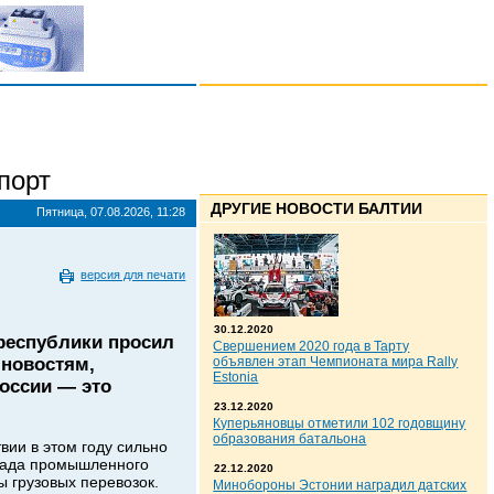
порт
ДРУГИЕ НОВОСТИ БАЛТИИ
Пятница, 07.08.2026, 11:28
версия для печати
30.12.2020
 республики просил
Свершением 2020 года в Тарту
 новостям,
объявлен этап Чемпионата мира Rally
Estonia
России — это
23.12.2020
Куперьяновцы отметили 102 годовщину
образования батальона
вии в этом году сильно
спада промышленного
22.12.2020
ы грузовых перевозок.
Минобороны Эстонии наградил датских