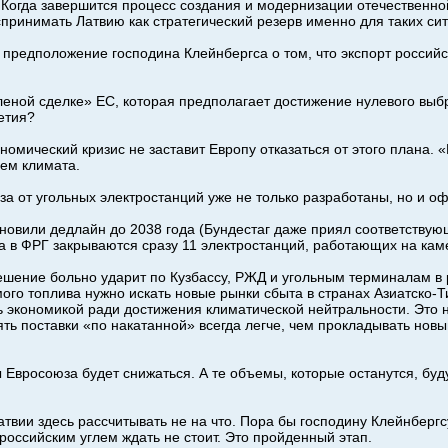
. Когда завершится процесс создания и модернизации отечественно
принимать Латвию как стратегический резерв именно для таких си
предположение господина Клейнбергса о том, что экспорт российс
еленой сделке» ЕС, которая предполагает достижение нулевого вы
етия?
ономический кризис не заставит Европу отказаться от этого плана. 
ем климата.
за от угольных электростанций уже не только разработаны, но и 
новили дедлайн до 2038 года (Бундестаг даже приял соответствующ
да в ФРГ закрываются сразу 11 электростанций, работающих на кам
решение больно ударит по Кузбассу, РЖД и угольным терминалам в 
ого топлива нужно искать новые рынки сбыта в странах Азиатско-
ть экономикой ради достижения климатической нейтральности. Это 
ть поставки «по накатанной» всегда легче, чем прокладывать новы
ы Евросоюза будет снижаться. А те объемы, которые останутся, бу
твии здесь рассчитывать не на что. Пора бы господину Клейнберг
 российским углем ждать не стоит. Это пройденный этап.