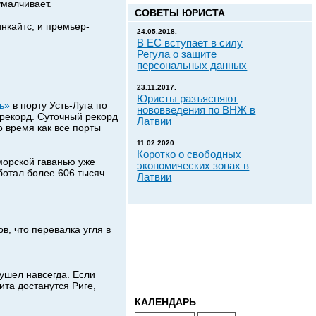
умалчивает.
СОВЕТЫ ЮРИСТА
нкайтс, и премьер-
24.05.2018.
В ЕС вступает в силу
Регула о защите
персональных данных
23.11.2017.
Юристы разъясняют
ь»
в порту Усть-Луга по
нововведения по ВНЖ в
 рекорд. Суточный рекорд
Латвии
о время как все порты
11.02.2020.
Коротко о свободных
морской гаванью уже
экономических зонах в
аботал более 606 тысяч
Латвии
в, что перевалка угля в
 ушел навсегда. Если
ита достанутся Риге,
КАЛЕНДАРЬ