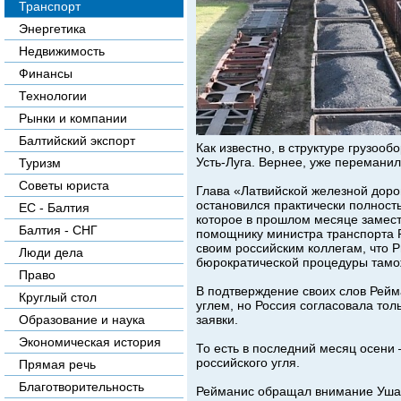
Транспорт
Энергетика
Недвижимость
Финансы
Технологии
Рынки и компании
Балтийский экспорт
Как известно, в структуре грузоо
Усть-Луга. Вернее, уже переманил
Туризм
Советы юриста
Глава «Латвийской железной дорог
остановился практически полность
ЕС - Балтия
которое в прошлом месяце замес
Балтия - СНГ
помощнику министра транспорта Р
своим российским коллегам, что 
Люди дела
бюрократической процедуры там
Право
В подтверждение своих слов Рейм
Круглый стол
углем, но Россия согласовала тол
заявки.
Образование и наука
Экономическая история
То есть в последний месяц осени
российского угля.
Прямая речь
Благотворительность
Рейманис обращал внимание Ушак