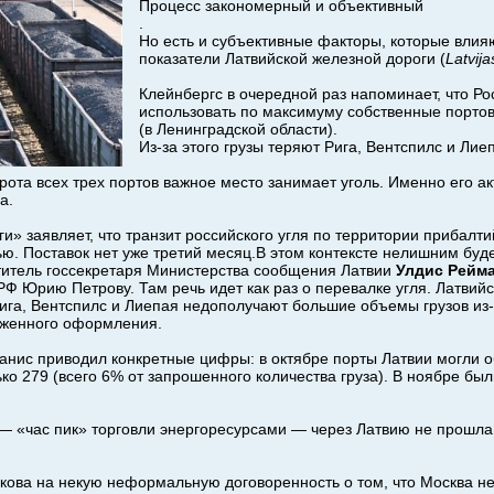
Процесс закономерный и объективный
.
Но есть и субъективные факторы, которые вли
показатели Латвийской железной дороги (
Latvija
Клейнбергс в очередной раз напоминает, что Ро
использовать по максимуму собственные порто
(в Ленинградской области).
Из-за этого грузы теряют Рига, Вентспилс и Лие
борота всех трех портов важное место занимает уголь. Именно его 
а.
и» заявляет, что транзит российского угля по территории прибалт
ю. Поставок нет уже третий месяц.В этом контексте нелишним буд
титель госсекретаря Министерства сообщения Латвии
Улдис Рейм
Ф Юрию Петрову. Там речь идет как раз о перевалке угля. Латвийс
Рига, Вентспилс и Лиепая недополучают большие объемы грузов из
оженного оформления.
анис приводил конкретные цифры: в октябре порты Латвии могли об
ько 279 (всего 6% от запрошенного количества груза). В ноябре бы
 — «час пик» торговли энергоресурсами — через Латвию не прошла
ова на некую неформальную договоренность о том, что Москва не