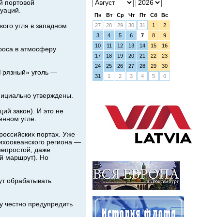
й портовой
туаций.
Пн
Вт
Ср
Чт
Пт
Сб
Вс
кого угля в западном
27
28
29
30
31
1
2
3
4
5
6
7
8
9
10
11
12
13
14
15
16
броса в атмосферу
17
18
19
20
21
22
23
24
25
26
27
28
29
30
«Грязный» уголь —
31
1
2
3
4
5
6
официально утверждены.
ий закон). И это не
енном угле.
российских портах. Уже
Тихоокеанского региона —
непростой, даже
й маршрут). Но
дут обрабатывать
су честно предупредить