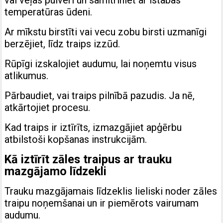
temperatūras ūdeni.
Ar mīkstu birstīti vai vecu zobu birsti uzmanīgi
berzējiet, līdz traips izzūd.
Rūpīgi izskalojiet audumu, lai noņemtu visus
atlikumus.
Pārbaudiet, vai traips pilnībā pazudis. Ja nē,
atkārtojiet procesu.
Kad traips ir iztīrīts, izmazgājiet apģērbu
atbilstoši kopšanas instrukcijām.
Kā iztīrīt zāles traipus ar trauku
mazgājamo līdzekli
Trauku mazgājamais līdzeklis lieliski noder zāles
traipu noņemšanai un ir piemērots vairumam
audumu.