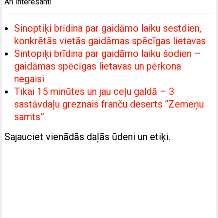
Arī interesanti
Sinoptiķi brīdina par gaidāmo laiku sestdien,
konkrētās vietās gaidāmas spēcīgas lietavas
Sintopiķi brīdina par gaidāmo laiku šodien –
gaidāmas spēcīgas lietavas un pērkona
negaisi
Tikai 15 minūtes un jau ceļu galdā – 3
sastāvdaļu greznais franču deserts “Zemeņu
samts”
Sajauciet vienādās daļās ūdeni un etiķi.