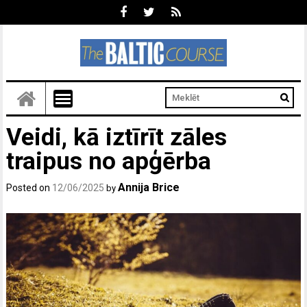
Veidi, kā iztīrīt zāles
traipus no apģērba
Annija Brice
Posted on
12/06/2025
by