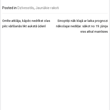
Posted in
Dzīvesstils
,
Jaunākie raksti
Post
Omīte atklāja, kāpēc nedrīkst olas
Sinoptiķi nāk klajā ar laika prognozi
navigation
pēc vārīšanās likt aukstā ūdenī
nākošajai nedēļai: sākot no 19. jūnija
viss atkal mainīsies