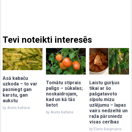
Tevi noteikti interesēs
Asā kabaču
Laistu gurķus
Tomātu stiprais
uzkoda – to var
tikai ar šo
palīgs – sūkalas;
pasniegt gan
pašgatavoto
noskaidrojam,
karstu, gan
sīpolu mizu
kad un kā tās
aukstu
uzlējumu – lapas
lietot
by Anete Kaltāne
vairs nedzeltē un
by Anete Kaltāne
raža pārsniedz
visas cerības
by Elans Bergmanis