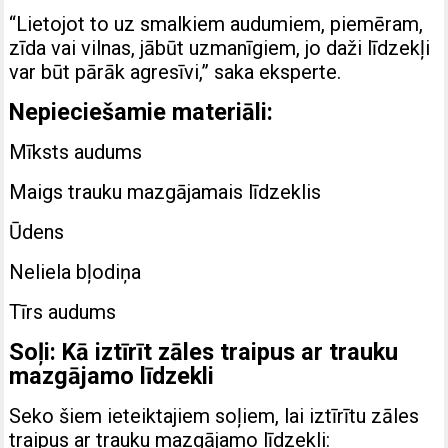
“Lietojot to uz smalkiem audumiem, piemēram,
zīda vai vilnas, jābūt uzmanīgiem, jo daži līdzekļi
var būt pārāk agresīvi,” saka eksperte.
Nepieciešamie materiāli:
Mīksts audums
Maigs trauku mazgājamais līdzeklis
Ūdens
Neliela bļodiņa
Tīrs audums
Soļi: Kā iztīrīt zāles traipus ar trauku
mazgājamo līdzekli
Seko šiem ieteiktajiem soļiem, lai iztīrītu zāles
traipus ar trauku mazgājamo līdzekli: