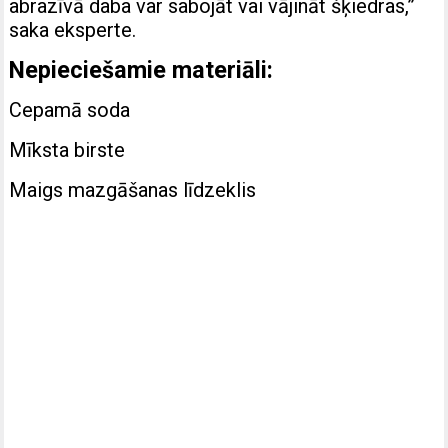
abrazīvā daba var sabojāt vai vājināt šķiedras,”
saka eksperte.
Nepieciešamie materiāli:
Cepamā soda
Mīksta birste
Maigs mazgāšanas līdzeklis