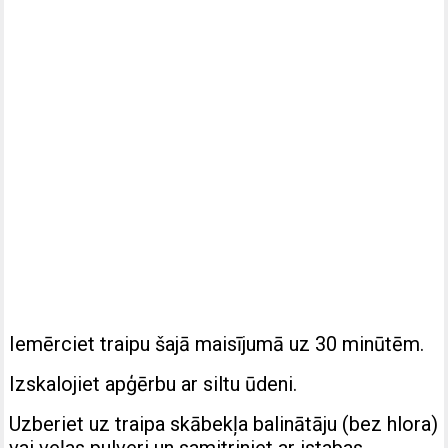
Iemērciet traipu šajā maisījumā uz 30 minūtēm.
Izskalojiet apģērbu ar siltu ūdeni.
Uzberiet uz traipa skābekļa balinātāju (bez hlora)
vai veļas pulveri un samitriniet ar istabas