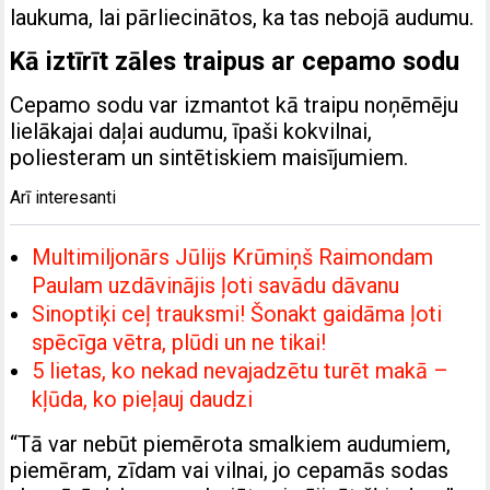
laukuma, lai pārliecinātos, ka tas nebojā audumu.
Kā iztīrīt zāles traipus ar cepamo sodu
Cepamo sodu var izmantot kā traipu noņēmēju
lielākajai daļai audumu, īpaši kokvilnai,
poliesteram un sintētiskiem maisījumiem.
Arī interesanti
Multimiljonārs Jūlijs Krūmiņš Raimondam
Paulam uzdāvinājis ļoti savādu dāvanu
Sinoptiķi ceļ trauksmi! Šonakt gaidāma ļoti
spēcīga vētra, plūdi un ne tikai!
5 lietas, ko nekad nevajadzētu turēt makā –
kļūda, ko pieļauj daudzi
“Tā var nebūt piemērota smalkiem audumiem,
piemēram, zīdam vai vilnai, jo cepamās sodas