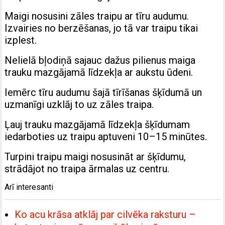
Maigi nosusini zāles traipu ar tīru audumu.
Izvairies no berzēšanas, jo tā var traipu tikai
izplest.
Nelielā bļodiņā sajauc dažus pilienus maiga
trauku mazgājamā līdzekļa ar aukstu ūdeni.
Iemērc tīru audumu šajā tīrīšanas šķīdumā un
uzmanīgi uzklāj to uz zāles traipa.
Ļauj trauku mazgājamā līdzekļa šķīdumam
iedarboties uz traipu aptuveni 10–15 minūtes.
Turpini traipu maigi nosusināt ar šķīdumu,
strādājot no traipa ārmalas uz centru.
Arī interesanti
Ko acu krāsa atklāj par cilvēka raksturu –