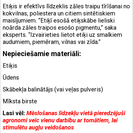
Etiķis ir efektīvs līdzeklis zāles traipu tīrīšanai no
kokvilnas, poliestera un citiem sintētiskiem
maisījumiem. “Etiķī esošā etiķskābe lieliski
noārda zāles traipos esošo pigmentu,” saka
eksperts. “Izvairieties lietot etiķi uz smalkiem
audumiem, piemēram, vilnas vai zīda.”
Nepieciešamie materiāli:
Etiķis
Ūdens
Skābekļa balinātājs (vai veļas pulveris)
Mīksta birste
Lasi vēl:
Mēslošanas līdzekļu vietā pieredzējuši
agronomi veic vienu darbību ar tomātiem, lai
stimulētu augļu veidošanos