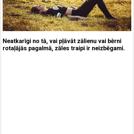
Neatkarīgi no tā, vai pļāvāt zālienu vai bērni
rotaļājās pagalmā, zāles traipi ir neizbēgami.