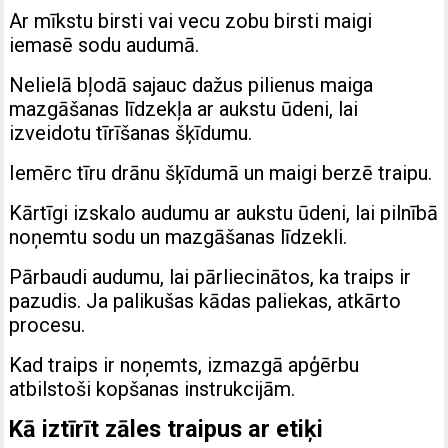
Ar mīkstu birsti vai vecu zobu birsti maigi
iemasē sodu audumā.
Nelielā bļodā sajauc dažus pilienus maiga
mazgāšanas līdzekļa ar aukstu ūdeni, lai
izveidotu tīrīšanas šķīdumu.
Iemērc tīru drānu šķīdumā un maigi berzē traipu.
Kārtīgi izskalo audumu ar aukstu ūdeni, lai pilnībā
noņemtu sodu un mazgāšanas līdzekli.
Pārbaudi audumu, lai pārliecinātos, ka traips ir
pazudis. Ja palikušas kādas paliekas, atkārto
procesu.
Kad traips ir noņemts, izmazgā apģērbu
atbilstoši kopšanas instrukcijām.
Kā iztīrīt zāles traipus ar etiķi