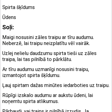
Spirta šķīdums
Ūdens
Soļi:
Maigi nosusini zāles traipu ar tīru audumu.
Neberzē, lai traipu neizplatītu vēl vairāk.
Uzlej nelielu daudzumu spirta tieši uz zāles
traipa, lai tas pilnībā to pārklātu.
Ar tīru audumu uzmanīgi nosusini traipu,
izmantojot spirta šķīdumu.
Ļauj spirtam dažas minūtes iedarboties uz traipu.
Rūpīgi izskalo audumu ar aukstu ūdeni, lai
noņemtu spirta atlikumus.
Pārbaudi, vai traips ir pilnībā izzudis. Ja