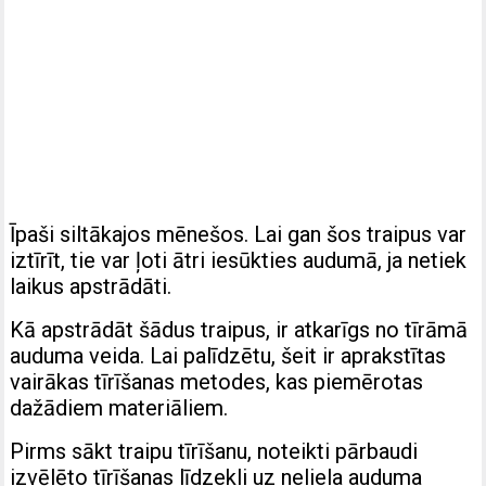
Īpaši siltākajos mēnešos. Lai gan šos traipus var
iztīrīt, tie var ļoti ātri iesūkties audumā, ja netiek
laikus apstrādāti.
Kā apstrādāt šādus traipus, ir atkarīgs no tīrāmā
auduma veida. Lai palīdzētu, šeit ir aprakstītas
vairākas tīrīšanas metodes, kas piemērotas
dažādiem materiāliem.
Pirms sākt traipu tīrīšanu, noteikti pārbaudi
izvēlēto tīrīšanas līdzekli uz neliela auduma