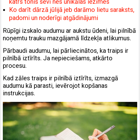
katrs tonis sevī nes unikālas iezīmes
Ko darīt dārzā jūlijā jeb darāmo lietu saraksts,
padomi un noderīgi atgādinājumi
Rūpīgi izskalo audumu ar aukstu ūdeni, lai pilnībā
noņemtu trauku mazgājamā līdzekļa atlikumus.
Pārbaudi audumu, lai pārliecinātos, ka traips ir
pilnībā iztīrīts. Ja nepieciešams, atkārto
procesu.
Kad zāles traips ir pilnībā iztīrīts, izmazgā
audumu kā parasti, ievērojot kopšanas
instrukcijas.