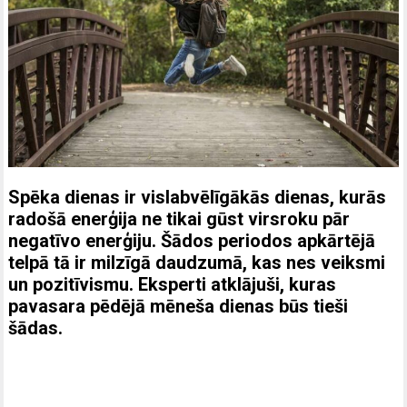
Spēka dienas ir vislabvēlīgākās dienas, kurās
radošā enerģija ne tikai gūst virsroku pār
negatīvo enerģiju. Šādos periodos apkārtējā
telpā tā ir milzīgā daudzumā, kas nes veiksmi
un pozitīvismu. Eksperti atklājuši, kuras
pavasara pēdējā mēneša dienas būs tieši
šādas.