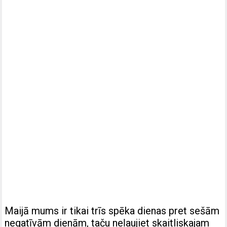
Maijā mums ir tikai trīs spēka dienas pret sešām
negatīvām dienām, taču neļaujiet skaitliskajam