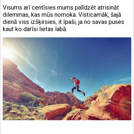
Visums arī centīsies mums palīdzēt atrisināt
dilemmas, kas mūs nomoka. Visticamāk, šajā
dienā viss izšķirsies, it īpaši, ja no savas puses
kaut ko darīsi lietas labā.