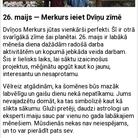
26. maijs — Merkurs ieiet Dvīņu zīmē
Dvīņos Merkurs jūtas vienkārši perfekti. Šī ir otrā
svarīgākā zīme šai planētai. 26. maijs ir labākā
mēneša diena dažādām radošā darba
aktivitātēm un kopumā jebkāda veida darbam.
Šis ir lielisks laiks, lai sāktu izaicinošus
projektus, mēģinātu apgūt kaut ko jaunu,
interesantu un nesaprotamu.
Vēlreiz atgādinām, ka šomēnes būs mazāk
labvēlīgu un gaišu dienu nekā nepatīkamu. Jums
nevajadzētu domāt, ka tas simbolizē kaut kā
slikta sākumu. Gluži pretēji, daudzi astrologi un
eksperti maiju sauc par vienu no gada labākajiem
mēnešiem. Mūsdienās nekas nav neiespējams,
un to var pierādīt pats sev.