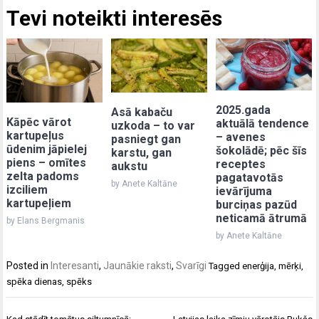
Tevi noteikti interesēs
2025.gada
Asā kabaču
Kāpēc vārot
aktuālā tendence
uzkoda – to var
kartupeļus
– avenes
pasniegt gan
ūdenim jāpielej
šokolādē; pēc šīs
karstu, gan
piens – omītes
receptes
aukstu
zelta padoms
pagatavotās
by Anete Kaltāne
izciliem
ievārījuma
kartupeļiem
burciņas pazūd
neticamā ātrumā
by Elans Bergmanis
by Anete Kaltāne
Posted in
Interesanti
,
Jaunākie raksti
,
Svarīgi
Tagged
enerģija
,
mērķi
,
spēka dienas
,
spēks
Post