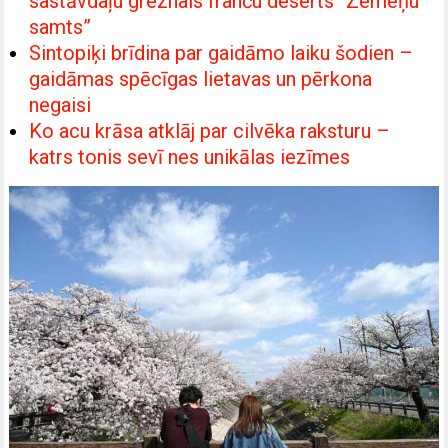
sastāvdaļu greznais franču deserts “Zemeņu
samts”
Sintopiķi brīdina par gaidāmo laiku šodien –
gaidāmas spēcīgas lietavas un pērkona
negaisi
Ko acu krāsa atklāj par cilvēka raksturu –
katrs tonis sevī nes unikālas iezīmes