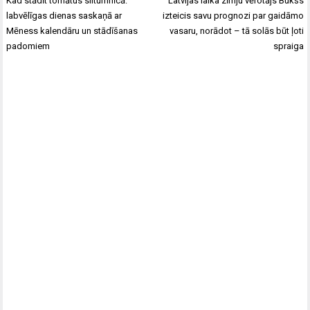
Kad stādīt tomātus siltumnīcā:
Latvijas laika zīmju vērotājs Bukšs
navigation
labvēlīgas dienas saskaņā ar
izteicis savu prognozi par gaidāmo
Mēness kalendāru un stādīšanas
vasaru, norādot – tā solās būt ļoti
padomiem
spraiga