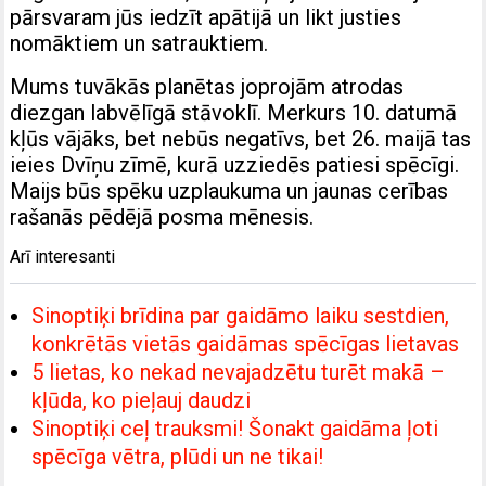
pārsvaram jūs iedzīt apātijā un likt justies
nomāktiem un satrauktiem.
Mums tuvākās planētas joprojām atrodas
diezgan labvēlīgā stāvoklī. Merkurs 10. datumā
kļūs vājāks, bet nebūs negatīvs, bet 26. maijā tas
ieies Dvīņu zīmē, kurā uzziedēs patiesi spēcīgi.
Maijs būs spēku uzplaukuma un jaunas cerības
rašanās pēdējā posma mēnesis.
Arī interesanti
Sinoptiķi brīdina par gaidāmo laiku sestdien,
konkrētās vietās gaidāmas spēcīgas lietavas
5 lietas, ko nekad nevajadzētu turēt makā –
kļūda, ko pieļauj daudzi
Sinoptiķi ceļ trauksmi! Šonakt gaidāma ļoti
spēcīga vētra, plūdi un ne tikai!