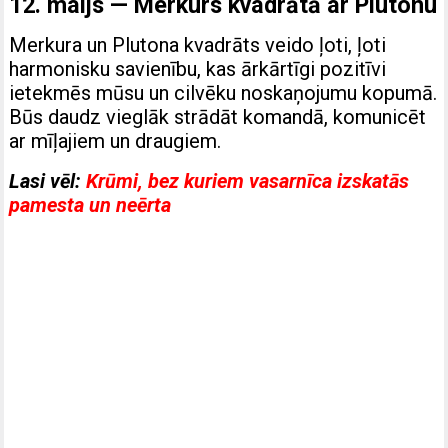
12. maijs — Merkurs kvadrātā ar Plutonu
Merkura un Plutona kvadrāts veido ļoti, ļoti
harmonisku savienību, kas ārkārtīgi pozitīvi
ietekmēs mūsu un cilvēku noskaņojumu kopumā.
Būs daudz vieglāk strādāt komandā, komunicēt
ar mīļajiem un draugiem.
Lasi vēl:
Krūmi, bez kuriem vasarnīca izskatās
pamesta un neērta