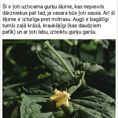
Šī ir ļoti uzticama gurķu šķirne, kas nepievils
dārzniekus pat tad, ja vasara būs ļoti sausa. Arī šī
šķirne ir izturīga pret miltrasu. Augļi ir bagātīgi
tumši zaļā krāsā, kraukšķīgi (kas daudziem
patīk) un ar ļoti labu, izteiktu gurķu garšu.