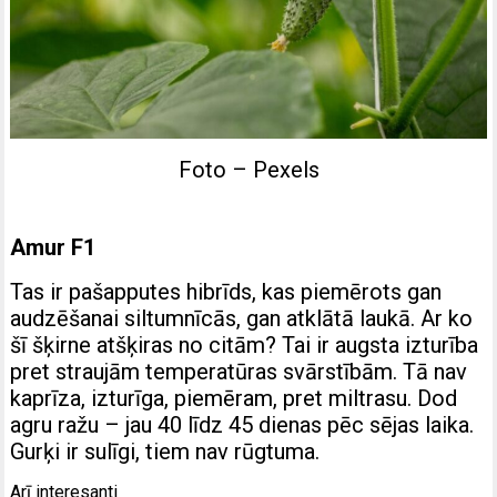
Foto – Pexels
Amur F1
Tas ir pašapputes hibrīds, kas piemērots gan
audzēšanai siltumnīcās, gan atklātā laukā. Ar ko
šī šķirne atšķiras no citām? Tai ir augsta izturība
pret straujām temperatūras svārstībām. Tā nav
kaprīza, izturīga, piemēram, pret miltrasu. Dod
agru ražu – jau 40 līdz 45 dienas pēc sējas laika.
Gurķi ir sulīgi, tiem nav rūgtuma.
Arī interesanti