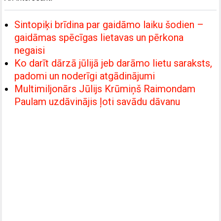
Sintopiķi brīdina par gaidāmo laiku šodien –
gaidāmas spēcīgas lietavas un pērkona
negaisi
Ko darīt dārzā jūlijā jeb darāmo lietu saraksts,
padomi un noderīgi atgādinājumi
Multimiljonārs Jūlijs Krūmiņš Raimondam
Paulam uzdāvinājis ļoti savādu dāvanu