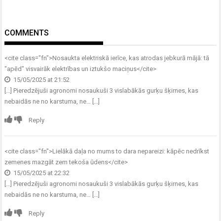
COMMENTS
<cite class="fn">
Nosaukta elektriskā ierīce, kas atrodas jebkurā mājā: tā
"apēd" visvairāk elektrības un iztukšo maciņus
</cite>
15/05/2025 at 21:52
[…] Pieredzējuši agronomi nosaukuši 3 vislabākās gurķu šķirnes, kas
nebaidās ne no karstuma, ne… […]
Reply
<cite class="fn">
Lielākā daļa no mums to dara nepareizi: kāpēc nedrīkst
zemenes mazgāt zem tekoša ūdens
</cite>
15/05/2025 at 22:32
[…] Pieredzējuši agronomi nosaukuši 3 vislabākās gurķu šķirnes, kas
nebaidās ne no karstuma, ne… […]
Reply