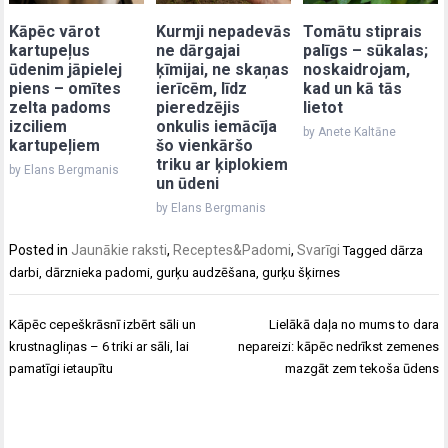
Kāpēc vārot
Kurmji nepadevās
Tomātu stiprais
kartupeļus
ne dārgajai
palīgs – sūkalas;
ūdenim jāpielej
ķīmijai, ne skaņas
noskaidrojam,
piens – omītes
ierīcēm, līdz
kad un kā tās
zelta padoms
pieredzējis
lietot
izciliem
onkulis iemācīja
by Anete Kaltāne
kartupeļiem
šo vienkāršo
triku ar ķiplokiem
by Elans Bergmanis
un ūdeni
by Elans Bergmanis
Posted in
Jaunākie raksti
,
Receptes&Padomi
,
Svarīgi
Tagged
dārza
darbi
,
dārznieka padomi
,
gurķu audzēšana
,
gurķu šķirnes
Post
Kāpēc cepeškrāsnī izbērt sāli un
Lielākā daļa no mums to dara
navigation
krustnagliņas – 6 triki ar sāli, lai
nepareizi: kāpēc nedrīkst zemenes
pamatīgi ietaupītu
mazgāt zem tekoša ūdens