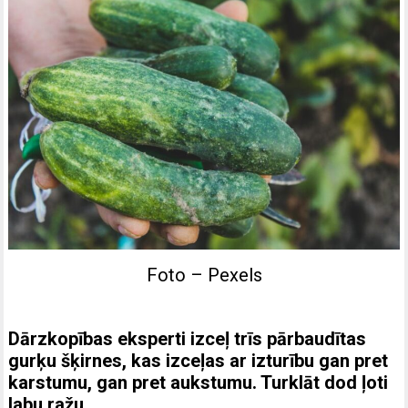
Foto – Pexels
Dārzkopības eksperti izceļ trīs pārbaudītas
gurķu šķirnes, kas izceļas ar izturību gan pret
karstumu, gan pret aukstumu. Turklāt dod ļoti
labu ražu.