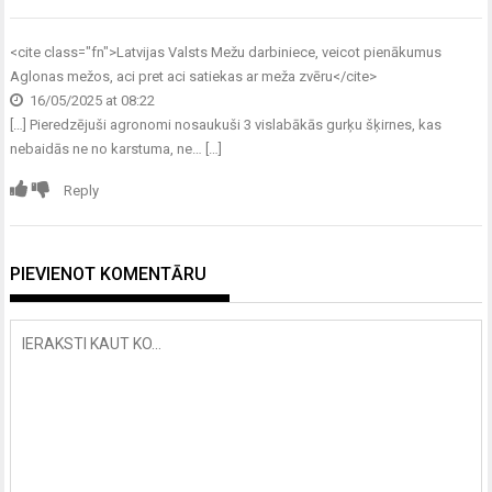
<cite class="fn">
Latvijas Valsts Mežu darbiniece, veicot pienākumus
Aglonas mežos, aci pret aci satiekas ar meža zvēru
</cite>
16/05/2025 at 08:22
[…] Pieredzējuši agronomi nosaukuši 3 vislabākās gurķu šķirnes, kas
nebaidās ne no karstuma, ne… […]
Reply
PIEVIENOT KOMENTĀRU