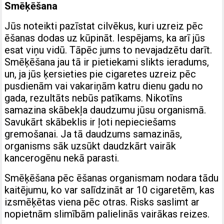
Smēķēšana
Jūs noteikti pazīstat cilvēkus, kuri uzreiz pēc
ēšanas dodas uz kūpināt. Iespējams, ka arī jūs
esat viņu vidū. Tāpēc jums to nevajadzētu darīt.
Smēķēšana jau tā ir pietiekami slikts ieradums,
un, ja jūs ķersieties pie cigaretes uzreiz pēc
pusdienām vai vakariņām katru dienu gadu no
gada, rezultāts nebūs patīkams. Nikotīns
samazina skābekļa daudzumu jūsu organismā.
Savukārt skābeklis ir ļoti nepieciešams
gremošanai. Ja tā daudzums samazinās,
organisms sāk uzsūkt daudzkārt vairāk
kancerogēnu nekā parasti.
Smēķēšana pēc ēšanas organismam nodara tādu
kaitējumu, ko var salīdzināt ar 10 cigaretēm, kas
izsmēķētas viena pēc otras. Risks saslimt ar
nopietnām slimībām palielinās vairākas reizes.