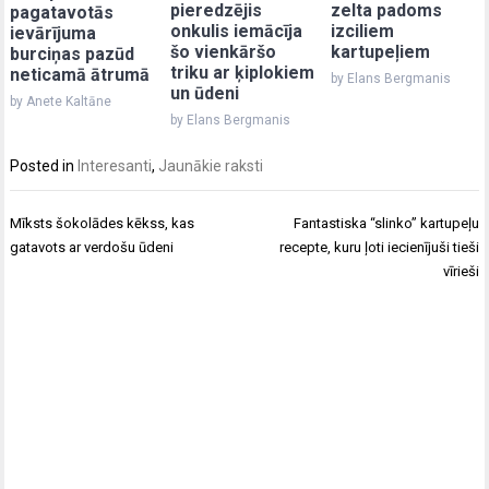
pieredzējis
zelta padoms
pagatavotās
onkulis iemācīja
izciliem
ievārījuma
šo vienkāršo
kartupeļiem
burciņas pazūd
triku ar ķiplokiem
neticamā ātrumā
by Elans Bergmanis
un ūdeni
by Anete Kaltāne
by Elans Bergmanis
Posted in
Interesanti
,
Jaunākie raksti
Post
Mīksts šokolādes kēkss, kas
Fantastiska “slinko” kartupeļu
navigation
gatavots ar verdošu ūdeni
recepte, kuru ļoti iecienījuši tieši
vīrieši