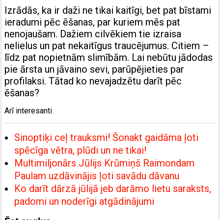
Izrādās, ka ir daži ne tikai kaitīgi, bet pat bīstami
ieradumi pēc ēšanas, par kuriem mēs pat
nenojaušam. Dažiem cilvēkiem tie izraisa
nelielus un pat nekaitīgus traucējumus. Citiem –
līdz pat nopietnām slimībām. Lai nebūtu jādodas
pie ārsta un jāvaino sevi, parūpējieties par
profilaksi. Tātad ko nevajadzētu darīt pēc
ēšanas?
Arī interesanti
Sinoptiķi ceļ trauksmi! Šonakt gaidāma ļoti
spēcīga vētra, plūdi un ne tikai!
Multimiljonārs Jūlijs Krūmiņš Raimondam
Paulam uzdāvinājis ļoti savādu dāvanu
Ko darīt dārzā jūlijā jeb darāmo lietu saraksts,
padomi un noderīgi atgādinājumi