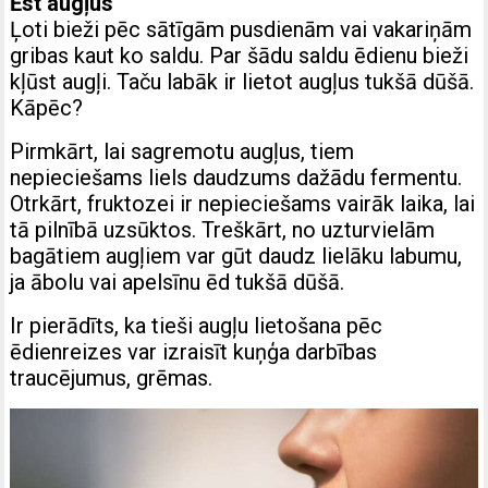
Ēst augļus
Ļoti bieži pēc sātīgām pusdienām vai vakariņām
gribas kaut ko saldu. Par šādu saldu ēdienu bieži
kļūst augļi. Taču labāk ir lietot augļus tukšā dūšā.
Kāpēc?
Pirmkārt, lai sagremotu augļus, tiem
nepieciešams liels daudzums dažādu fermentu.
Otrkārt, fruktozei ir nepieciešams vairāk laika, lai
tā pilnībā uzsūktos. Treškārt, no uzturvielām
bagātiem augļiem var gūt daudz lielāku labumu,
ja ābolu vai apelsīnu ēd tukšā dūšā.
Ir pierādīts, ka tieši augļu lietošana pēc
ēdienreizes var izraisīt kuņģa darbības
traucējumus, grēmas.