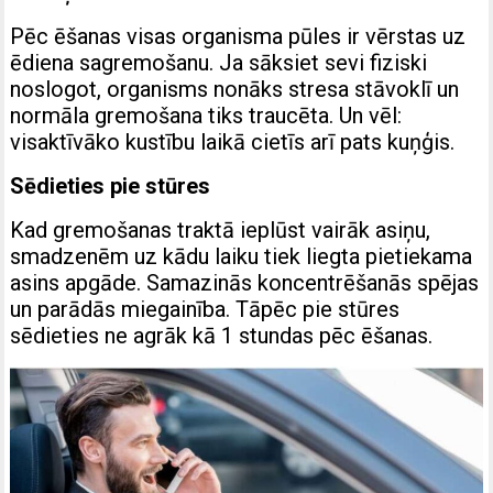
Pēc ēšanas visas organisma pūles ir vērstas uz
ēdiena sagremošanu. Ja sāksiet sevi fiziski
noslogot, organisms nonāks stresa stāvoklī un
normāla gremošana tiks traucēta. Un vēl:
visaktīvāko kustību laikā cietīs arī pats kuņģis.
Sēdieties pie stūres
Kad gremošanas traktā ieplūst vairāk asiņu,
smadzenēm uz kādu laiku tiek liegta pietiekama
asins apgāde. Samazinās koncentrēšanās spējas
un parādās miegainība. Tāpēc pie stūres
sēdieties ne agrāk kā 1 stundas pēc ēšanas.