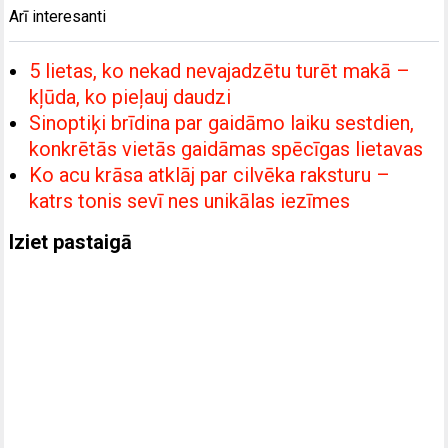
Arī interesanti
5 lietas, ko nekad nevajadzētu turēt makā –
kļūda, ko pieļauj daudzi
Sinoptiķi brīdina par gaidāmo laiku sestdien,
konkrētās vietās gaidāmas spēcīgas lietavas
Ko acu krāsa atklāj par cilvēka raksturu –
katrs tonis sevī nes unikālas iezīmes
Iziet pastaigā