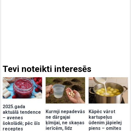
Tevi noteikti interesēs
2025.gada
Kurmji nepadevās
Kāpēc vārot
aktuālā tendence
ne dārgajai
kartupeļus
– avenes
ķīmijai, ne skaņas
ūdenim jāpielej
šokolādē; pēc šīs
ierīcēm, līdz
piens – omītes
receptes