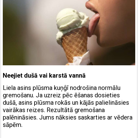
Neejiet dušā vai karstā vannā
Liela asins plūsma kuņģī nodrošina normālu
gremošanu. Ja uzreiz pēc ēšanas dosieties
dušā, asins plūsma rokās un kājās palielināsies
vairākas reizes. Rezultātā gremošana
palēnināsies. Jums nāksies saskarties ar vēdera
sāpēm.