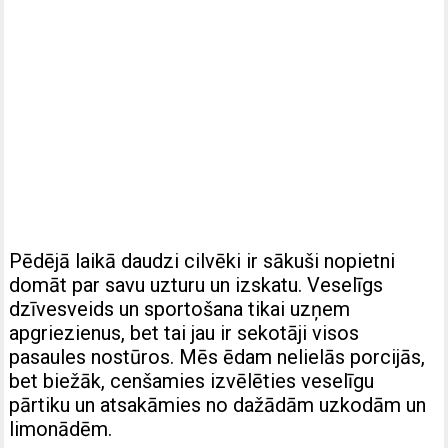
Pēdējā laikā daudzi cilvēki ir sākuši nopietni
domāt par savu uzturu un izskatu. Veselīgs
dzīvesveids un sportošana tikai uzņem
apgriezienus, bet tai jau ir sekotāji visos
pasaules nostūros. Mēs ēdam nelielās porcijās,
bet biežāk, cenšamies izvēlēties veselīgu
pārtiku un atsakāmies no dažādām uzkodām un
limonādēm.