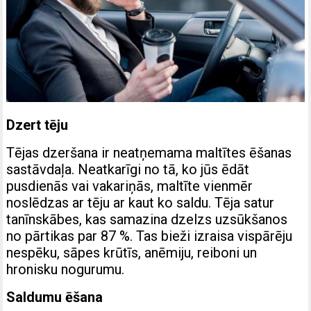
Dzert tēju
Tējas dzeršana ir neatņemama maltītes ēšanas
sastāvdaļa. Neatkarīgi no tā, ko jūs ēdāt
pusdienās vai vakariņās, maltīte vienmēr
noslēdzas ar tēju ar kaut ko saldu. Tēja satur
tanīnskābes, kas samazina dzelzs uzsūkšanos
no pārtikas par 87 %. Tas bieži izraisa vispārēju
nespēku, sāpes krūtīs, anēmiju, reiboni un
hronisku nogurumu.
Saldumu ēšana