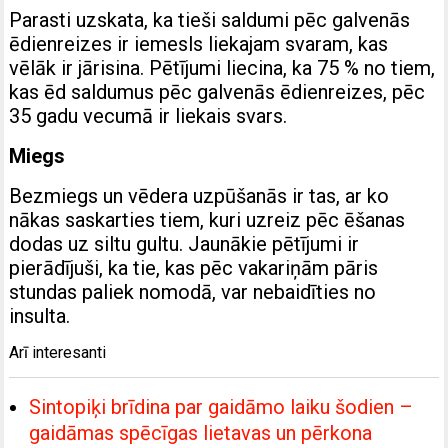
Parasti uzskata, ka tieši saldumi pēc galvenās
ēdienreizes ir iemesls liekajam svaram, kas
vēlāk ir jārisina. Pētījumi liecina, ka 75 % no tiem,
kas ēd saldumus pēc galvenās ēdienreizes, pēc
35 gadu vecumā ir liekais svars.
Miegs
Bezmiegs un vēdera uzpūšanās ir tas, ar ko
nākas saskarties tiem, kuri uzreiz pēc ēšanas
dodas uz siltu gultu. Jaunākie pētījumi ir
pierādījuši, ka tie, kas pēc vakariņām pāris
stundas paliek nomodā, var nebaidīties no
insulta.
Arī interesanti
Sintopiķi brīdina par gaidāmo laiku šodien –
gaidāmas spēcīgas lietavas un pērkona