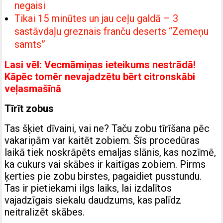
negaisi
Tikai 15 minūtes un jau ceļu galdā – 3
sastāvdaļu greznais franču deserts “Zemeņu
samts”
Lasi vēl:
Vecmāmiņas ieteikums nestrādā!
Kāpēc tomēr nevajadzētu bērt citronskābi
veļasmašīnā
Tīrīt zobus
Tas šķiet dīvaini, vai ne? Taču zobu tīrīšana pēc
vakariņām var kaitēt zobiem. Šīs procedūras
laikā tiek noskrāpēts emaljas slānis, kas nozīmē,
ka cukurs vai skābes ir kaitīgas zobiem. Pirms
ķerties pie zobu birstes, pagaidiet pusstundu.
Tas ir pietiekami ilgs laiks, lai izdalītos
vajadzīgais siekalu daudzums, kas palīdz
neitralizēt skābes.