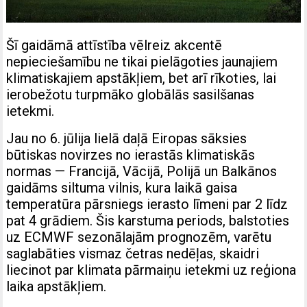
Šī gaidāmā attīstība vēlreiz akcentē
nepieciešamību ne tikai pielāgoties jaunajiem
klimatiskajiem apstākļiem, bet arī rīkoties, lai
ierobežotu turpmāko globālās sasilšanas
ietekmi.
Jau no 6. jūlija lielā daļā Eiropas sāksies
būtiskas novirzes no ierastās klimatiskās
normas — Francijā, Vācijā, Polijā un Balkānos
gaidāms siltuma vilnis, kura laikā gaisa
temperatūra pārsniegs ierasto līmeni par 2 līdz
pat 4 grādiem. Šis karstuma periods, balstoties
uz ECMWF sezonālajām prognozēm, varētu
saglabāties vismaz četras nedēļas, skaidri
liecinot par klimata pārmaiņu ietekmi uz reģiona
laika apstākļiem.