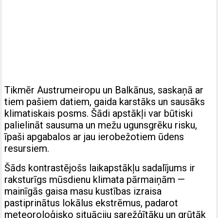
Tikmēr Austrumeiropu un Balkānus, saskaņā ar
tiem pašiem datiem, gaida karstāks un sausāks
klimatiskais posms. Šādi apstākļi var būtiski
palielināt sausuma un mežu ugunsgrēku risku,
īpaši apgabalos ar jau ierobežotiem ūdens
resursiem.
Šāds kontrastējošs laikapstākļu sadalījums ir
raksturīgs mūsdienu klimata pārmaiņām —
mainīgās gaisa masu kustības izraisa
pastiprinātus lokālus ekstrēmus, padarot
meteoroloģisko situāciju sarežģītāku un grūtāk