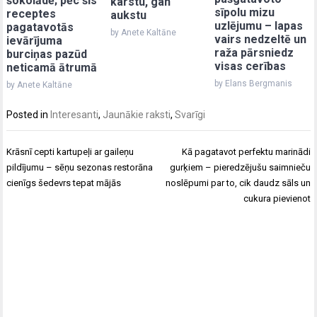
šokolādē; pēc šīs
karstu, gan
sīpolu mizu
receptes
aukstu
uzlējumu – lapas
pagatavotās
by Anete Kaltāne
vairs nedzeltē un
ievārījuma
raža pārsniedz
burciņas pazūd
visas cerības
neticamā ātrumā
by Elans Bergmanis
by Anete Kaltāne
Posted in
Interesanti
,
Jaunākie raksti
,
Svarīgi
Post
Krāsnī cepti kartupeļi ar gaileņu
Kā pagatavot perfektu marinādi
navigation
pildījumu – sēņu sezonas restorāna
gurķiem – pieredzējušu saimnieču
cienīgs šedevrs tepat mājās
noslēpumi par to, cik daudz sāls un
cukura pievienot