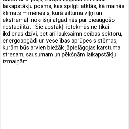
laikapstākļu posms, kas spilgti atklās, kā mainās
klimats — mēnesis, kurā siltuma viļņi un
ekstremāli nokrišņi atgādinās par pieaugošo
nestabilitāti. Šie apstākļi ietekmēs ne tikai
ikdienas dzīvi, bet arī lauksaimniecības sektoru,
energoapgādi un veselības aprūpes sistēmas,
kurām būs arvien biežāk jāpielāgojas karstuma
stresam, sausumam un pēkšņām laikapstākļu
izmaiņām.