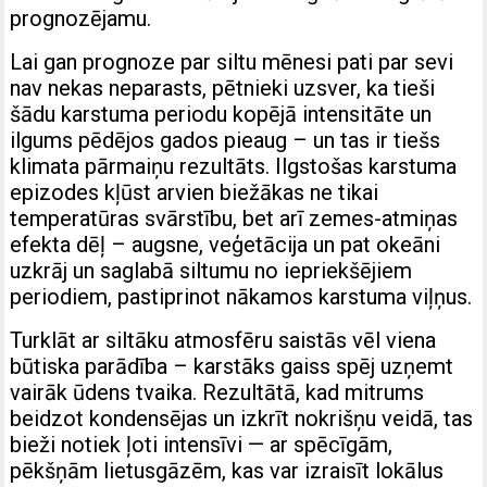
prognozējamu.
Lai gan prognoze par siltu mēnesi pati par sevi
nav nekas neparasts, pētnieki uzsver, ka tieši
šādu karstuma periodu kopējā intensitāte un
ilgums pēdējos gados pieaug – un tas ir tiešs
klimata pārmaiņu rezultāts. Ilgstošas karstuma
epizodes kļūst arvien biežākas ne tikai
temperatūras svārstību, bet arī zemes-atmiņas
efekta dēļ – augsne, veģetācija un pat okeāni
uzkrāj un saglabā siltumu no iepriekšējiem
periodiem, pastiprinot nākamos karstuma viļņus.
Turklāt ar siltāku atmosfēru saistās vēl viena
būtiska parādība – karstāks gaiss spēj uzņemt
vairāk ūdens tvaika. Rezultātā, kad mitrums
beidzot kondensējas un izkrīt nokrišņu veidā, tas
bieži notiek ļoti intensīvi — ar spēcīgām,
pēkšņām lietusgāzēm, kas var izraisīt lokālus