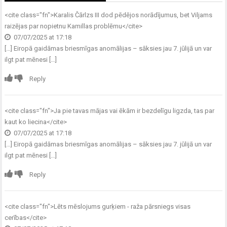
<cite class="fn">
Karalis Čārlzs III dod pēdējos norādījumus, bet Viljams
raizējas par nopietnu Kamillas problēmu
</cite>
07/07/2025 at 17:18
[…] Eiropā gaidāmas briesmīgas anomālijas – sāksies jau 7. jūlijā un var
ilgt pat mēnesi […]
Reply
<cite class="fn">
Ja pie tavas mājas vai ēkām ir bezdelīgu ligzda, tas par
kaut ko liecina
</cite>
07/07/2025 at 17:18
[…] Eiropā gaidāmas briesmīgas anomālijas – sāksies jau 7. jūlijā un var
ilgt pat mēnesi […]
Reply
<cite class="fn">
Lēts mēslojums gurķiem - raža pārsniegs visas
cerības
</cite>