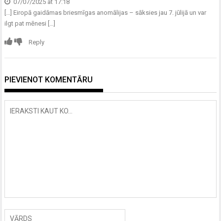
07/07/2025 at 17:18
[…] Eiropā gaidāmas briesmīgas anomālijas – sāksies jau 7. jūlijā un var
ilgt pat mēnesi […]
Reply
PIEVIENOT KOMENTĀRU