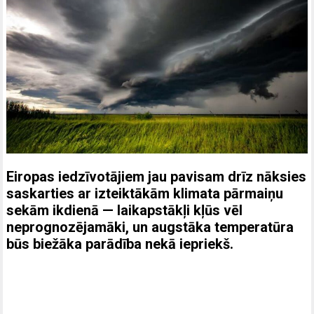
Eiropas iedzīvotājiem jau pavisam drīz nāksies
saskarties ar izteiktākām klimata pārmaiņu
sekām ikdienā — laikapstākļi kļūs vēl
neprognozējamāki, un augstāka temperatūra
būs biežāka parādība nekā iepriekš.