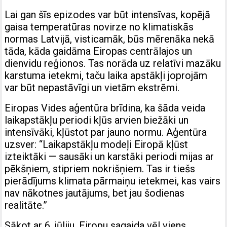
Lai gan šīs epizodes var būt intensīvas, kopējā
gaisa temperatūras novirze no klimatiskās
normas Latvijā, visticamāk, būs mērenāka nekā
tāda, kāda gaidāma Eiropas centrālajos un
dienvidu reģionos. Tas norāda uz relatīvi mazāku
karstuma ietekmi, taču laika apstākļi joprojām
var būt nepastāvīgi un vietām ekstrēmi.
Eiropas Vides aģentūra brīdina, ka šāda veida
laikapstākļu periodi kļūs arvien biežāki un
intensīvāki, kļūstot par jauno normu. Aģentūra
uzsver: “Laikapstākļu modeļi Eiropā kļūst
izteiktāki — sausāki un karstāki periodi mijas ar
pēkšņiem, stipriem nokrišņiem. Tas ir tiešs
pierādījums klimata pārmaiņu ietekmei, kas vairs
nav nākotnes jautājums, bet jau šodienas
realitāte.”
Sākot ar 6. jūliju, Eiropu sagaida vēl viens