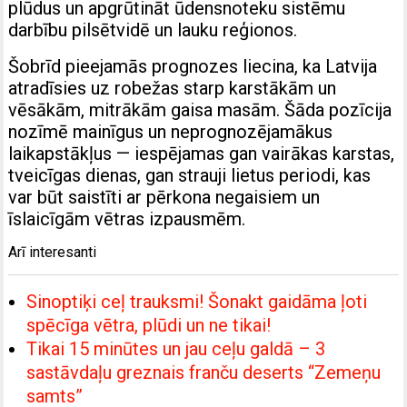
plūdus un apgrūtināt ūdensnoteku sistēmu
darbību pilsētvidē un lauku reģionos.
Šobrīd pieejamās prognozes liecina, ka Latvija
atradīsies uz robežas starp karstākām un
vēsākām, mitrākām gaisa masām. Šāda pozīcija
nozīmē mainīgus un neprognozējamākus
laikapstākļus — iespējamas gan vairākas karstas,
tveicīgas dienas, gan strauji lietus periodi, kas
var būt saistīti ar pērkona negaisiem un
īslaicīgām vētras izpausmēm.
Arī interesanti
Sinoptiķi ceļ trauksmi! Šonakt gaidāma ļoti
spēcīga vētra, plūdi un ne tikai!
Tikai 15 minūtes un jau ceļu galdā – 3
sastāvdaļu greznais franču deserts “Zemeņu
samts”