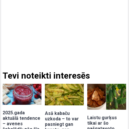
Tevi noteikti interesēs
2025.gada
Asā kabaču
Laistu gurķus
aktuālā tendence
uzkoda – to var
tikai ar šo
– avenes
pasniegt gan
pašgatavoto