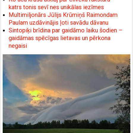
katrs tonis sevī nes unikālas iezīmes
Multimiljonārs Jūlijs Krūmiņš Raimondam
Paulam uzdāvinājis ļoti savādu dāvanu
Sintopiķi brīdina par gaidāmo laiku šodien –
gaidāmas spēcīgas lietavas un pērkona
negaisi