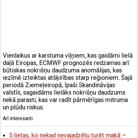
Vienlaikus ar karstuma viļņiem, kas gaidāmi lielā
daļā Eiropas, ECMWF prognozēs redzamas arī
būtiskas nokrišņu daudzuma anomālijas, kas
iezīmē izteiktas atšķirības starp reģioniem. Šajā
periodā Ziemeļeiropā, īpaši Skandināvijas
valstīs, sagaidāms lielāks nokrišņu daudzums
nekā parasti, kas var radīt pārmērīgas mitruma
un plūdu riskus.
Arī interesanti
5 lietas, ko nekad nevajadzētu turēt makā –