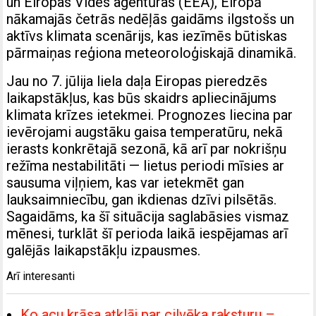
un Eiropas Vides aģentūras (EEA), Eiropā
nākamajās četrās nedēļās gaidāms ilgstošs un
aktīvs klimata scenārijs, kas iezīmēs būtiskas
pārmaiņas reģiona meteoroloģiskajā dinamikā.
Jau no 7. jūlija liela daļa Eiropas pieredzēs
laikapstākļus, kas būs skaidrs apliecinājums
klimata krīzes ietekmei. Prognozes liecina par
ievērojami augstāku gaisa temperatūru, nekā
ierasts konkrētajā sezonā, kā arī par nokrišņu
režīma nestabilitāti — lietus periodi mīsies ar
sausuma viļņiem, kas var ietekmēt gan
lauksaimniecību, gan ikdienas dzīvi pilsētās.
Sagaidāms, ka šī situācija saglabāsies vismaz
mēnesi, turklāt šī perioda laikā iespējamas arī
galējās laikapstākļu izpausmes.
Arī interesanti
Ko acu krāsa atklāj par cilvēka raksturu –