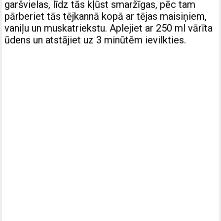
garšvielas, līdz tās kļūst smaržīgas, pēc tam
pārberiet tās tējkannā kopā ar tējas maisiņiem,
vaniļu un muskatriekstu. Aplejiet ar 250 ml vārīta
ūdens un atstājiet uz 3 minūtēm ievilkties.