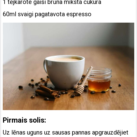
1 tējkarote gaiši brūna mīksta cukura
60ml svaigi pagatavota espresso
Pirmais solis:
Uz lēnas uguns uz sausas pannas apgrauzdējiet