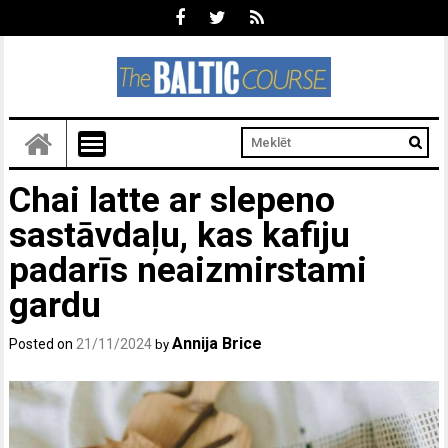
Chai latte ar slepeno
sastāvdaļu, kas kafiju
padarīs neaizmirstami
gardu
Annija Brice
Posted on
21/11/2024
by