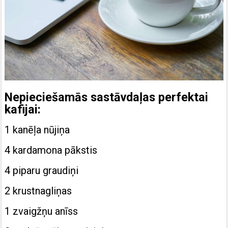
Nepieciešamās sastāvdaļas perfektai
kafijai:
1 kanēļa nūjiņa
4 kardamona pākstis
4 piparu graudiņi
2 krustnagliņas
1 zvaigžņu anīss