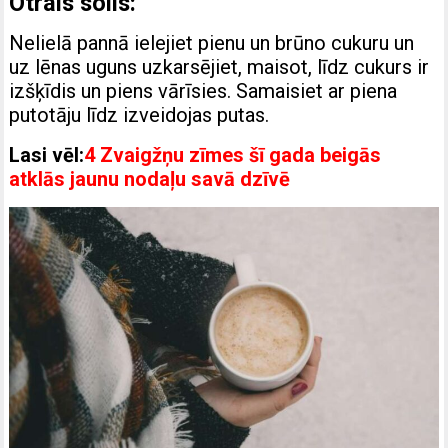
Otrais solis:
Nelielā pannā ielejiet pienu un brūno cukuru un
uz lēnas uguns uzkarsējiet, maisot, līdz cukurs ir
izšķīdis un piens vārīsies. Samaisiet ar piena
putotāju līdz izveidojas putas.
Lasi vēl:
4 Zvaigžņu zīmes šī gada beigās
atklās jaunu nodaļu savā dzīvē