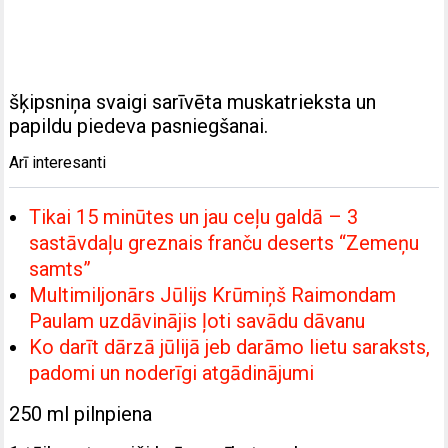
šķipsniņa svaigi sarīvēta muskatrieksta un
papildu piedeva pasniegšanai.
Arī interesanti
Tikai 15 minūtes un jau ceļu galdā – 3
sastāvdaļu greznais franču deserts “Zemeņu
samts”
Multimiljonārs Jūlijs Krūmiņš Raimondam
Paulam uzdāvinājis ļoti savādu dāvanu
Ko darīt dārzā jūlijā jeb darāmo lietu saraksts,
padomi un noderīgi atgādinājumi
250 ml pilnpiena