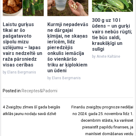
300 g uz 10 l
Laistu gurķus
Kurmji nepadevās
ūdens – un gurķi
tikai ar šo
ne dārgajai
vairs nebūs rūgti;
pašgatavoto
ķīmijai, ne skaņas
tie būs saldi,
sīpolu mizu
ierīcēm, līdz
kraukšķīgi un
uzlējumu – lapas
pieredzējis
sulīgi
vairs nedzeltē un
onkulis iemācīja
by Anete Kaltāne
raža pārsniedz
šo vienkāršo
visas cerības
triku ar ķiplokiem
un ūdeni
by Elans Bergmanis
by Elans Bergmanis
Posted in
Receptes&Padomi
Post
4 Zvaigžņu zīmes šī gada beigās
Finanšu zvaigžņu prognoze nedēļai
navigation
atklās jaunu nodaļu savā dzīvē
no 2024. gada 25. novembra līdz 1.
decembrim stāsta, ka varēsiet
piesaistīt papildu finanses, ja
mainīsiet domāšanas veidu