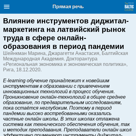
Балтийский курс. Новости и
Прямая речь
аналитика
Понедельник, 10.08.2026, 09:14
Влияние инструментов диджитал-
маркетинга на латвийский рынок
English
труда в сфере онлайн-
образования в период пандемии
Шейнкман Марина, Джарагетти Анастасия, Балтийская
Очерки по новейшей истории
Международная Академия. Докторантура
Латвии
«Региональная экономика и экономическая политика»,
Хорошо для дела
Рига, 18.12.2020.
Аналитика
E-learning обучение принадлежит к новейшим
Инвестиции
инструментам в образовании с привлечением
инновационных технологий в процесс обучения.
Транспорт
Проникновение онлайн-технологий в общее среднее
Энергетика
образование, по предварительным исследованиям,
пока остаётся неглубоким. Поэтому в период
Недвижимость
пандемии высоко востребованными оказались
Финансы
частные онлайн школы. В этих школах отлажена
система как технического обеспечения обучения, так
Технологии
и методик преподавания. Преподаватели онлайн школ
Рынки и компании
эффективно применяют инструменты диджитал-