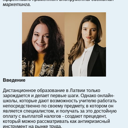
маркетинга.
Балтийский экспорт
Туризм
Советы юриста
ЕС - Балтия
Балтия - СНГ
Люди дела
Право
Круглый стол
Образование и наука
Экономическая история
Введение
Прямая речь
Дистанционное образование в Латвии только
Благотворительность
зарождается и делает первые шаги. Однако онлайн-
Форумы
школы, которые дают возможность учителю работать
непосредственно по своему предмету, в котором он
Книга
является специалистом, и получать за это достойную
Архив
оплату с выплатой налогов - создают прецедент,
который можно рассматривать как антикризисный
Сергей Тюленев: студия
инструмент на рынке труда.