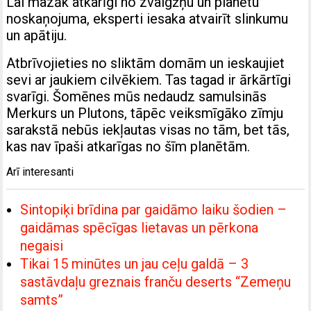
Lai mazāk atkarīgi no zvaigžņu un planētu
noskaņojuma, eksperti iesaka atvairīt slinkumu
un apātiju.
Atbrīvojieties no sliktām domām un ieskaujiet
sevi ar jaukiem cilvēkiem. Tas tagad ir ārkārtīgi
svarīgi. Šomēnes mūs nedaudz samulsinās
Merkurs un Plutons, tāpēc veiksmīgāko zīmju
sarakstā nebūs iekļautas visas no tām, bet tās,
kas nav īpaši atkarīgas no šīm planētām.
Arī interesanti
Sintopiķi brīdina par gaidāmo laiku šodien –
gaidāmas spēcīgas lietavas un pērkona
negaisi
Tikai 15 minūtes un jau ceļu galdā – 3
sastāvdaļu greznais franču deserts “Zemeņu
samts”