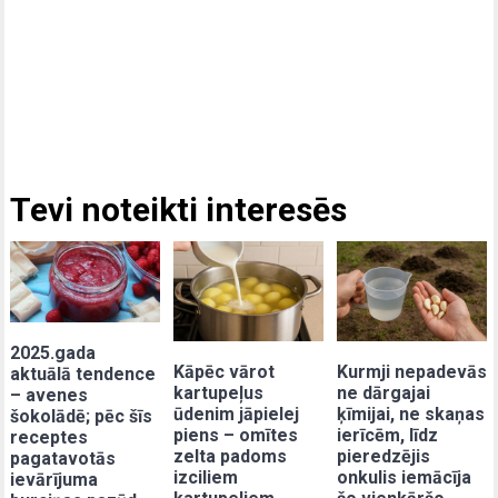
Tevi noteikti interesēs
2025.gada
Kāpēc vārot
Kurmji nepadevās
aktuālā tendence
kartupeļus
ne dārgajai
– avenes
ūdenim jāpielej
ķīmijai, ne skaņas
šokolādē; pēc šīs
piens – omītes
ierīcēm, līdz
receptes
zelta padoms
pieredzējis
pagatavotās
izciliem
onkulis iemācīja
ievārījuma