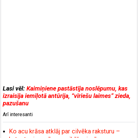
Lasi vēl:
Kaimiņiene pastāstīja noslēpumu, kas
izraisīja iemīļotā antūrija, “vīriešu laimes” zieda,
pazušanu
Arī interesanti
Ko acu krāsa atklāj par cilvēka raksturu –