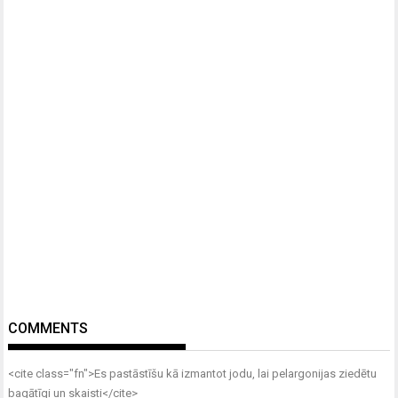
COMMENTS
<cite class="fn">
Es pastāstīšu kā izmantot jodu, lai pelargonijas ziedētu
bagātīgi un skaisti
</cite>