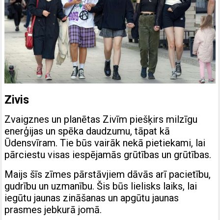
Zivis
Zvaigznes un planētas Zivīm piešķirs milzīgu
enerģijas un spēka daudzumu, tāpat kā
Ūdensvīram. Tie būs vairāk nekā pietiekami, lai
pārciestu visas iespējamās grūtības un grūtības.
Maijs šīs zīmes pārstāvjiem dāvās arī pacietību,
gudrību un uzmanību. Šis būs lielisks laiks, lai
iegūtu jaunas zināšanas un apgūtu jaunas
prasmes jebkurā jomā.