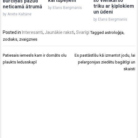
kartupeļiem
šo vienkāršo
burciņas pazūd
triku ar ķiplokiem
neticamā ātrumā
by Elans Bergmanis
un ūdeni
by Anete Kaltāne
by Elans Bergmanis
Posted in
Interesanti
,
Jaunākie raksti
,
Svarīgi
Tagged
astroloģija
,
zodiaks
,
zvaigznes
Post
Patiesais iemesls kam ir domāts olu
Es pastāstīšu kā izmantot jodu, lai
navigation
plaukts ledusskapī
pelargonijas ziedētu bagātīgi un
skaisti