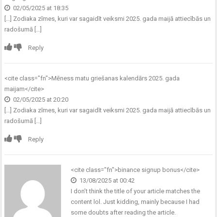
02/05/2025 at 18:35
[…] Zodiaka zīmes, kuri var sagaidīt veiksmi 2025. gada maijā attiecībās un
radošumā […]
Reply
<cite class="fn">
Mēness matu griešanas kalendārs 2025. gada
maijam
</cite>
02/05/2025 at 20:20
[…] Zodiaka zīmes, kuri var sagaidīt veiksmi 2025. gada maijā attiecībās un
radošumā […]
Reply
<cite class="fn">
binance signup bonus
</cite>
13/08/2025 at 00:42
I don’t think the title of your article matches the
content lol. Just kidding, mainly because I had
some doubts after reading the article.