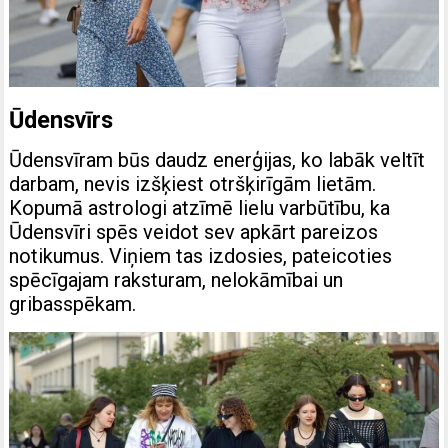
Ūdensvīrs
Ūdensvīram būs daudz enerģijas, ko labāk veltīt
darbam, nevis izšķiest otršķirīgām lietām.
Kopumā astrologi atzīmē lielu varbūtību, ka
Ūdensvīri spēs veidot sev apkārt pareizos
notikumus. Viņiem tas izdosies, pateicoties
spēcīgajam raksturam, nelokāmībai un
gribasspēkam.