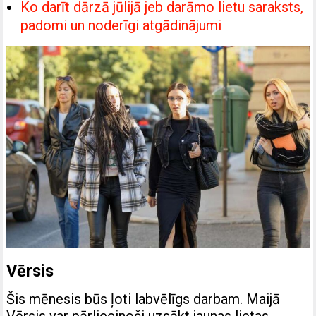
Ko darīt dārzā jūlijā jeb darāmo lietu saraksts,
padomi un noderīgi atgādinājumi
Vērsis
Šis mēnesis būs ļoti labvēlīgs darbam. Maijā
Vērsis var pārliecinoši uzsākt jaunas lietas,