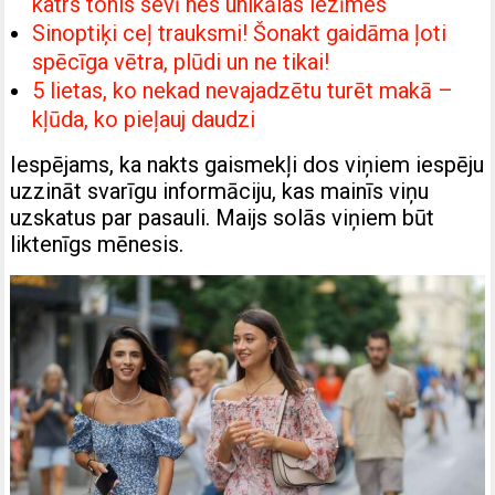
katrs tonis sevī nes unikālas iezīmes
Sinoptiķi ceļ trauksmi! Šonakt gaidāma ļoti
spēcīga vētra, plūdi un ne tikai!
5 lietas, ko nekad nevajadzētu turēt makā –
kļūda, ko pieļauj daudzi
Iespējams, ka nakts gaismekļi dos viņiem iespēju
uzzināt svarīgu informāciju, kas mainīs viņu
uzskatus par pasauli. Maijs solās viņiem būt
liktenīgs mēnesis.