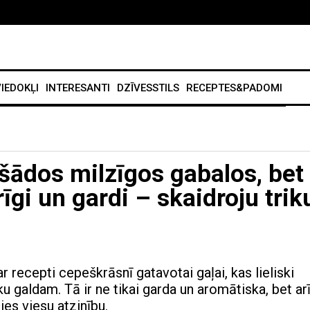
IEDOKĻI
INTERESANTI
DZĪVESSTILS
RECEPTES&PADOMI
šādos milzīgos gabalos, bet 
īgi un gardi – skaidroju trik
r recepti cepeškrāsnī gatavotai gaļai, kas lieliski
 galdam. Tā ir ne tikai garda un aromātiska, bet ar
sies viesu atzinību.