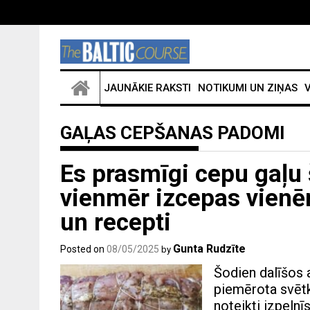
JAUNĀKIE RAKSTI
NOTIKUMI UN ZIŅAS
V
GAĻAS CEPŠANAS PADOMI
Es prasmīgi cepu gaļu 
vienmēr izcepas vienēr
un recepti
Gunta Rudzīte
Posted on
08/05/2025
by
Šodien dalīšos a
piemērota svētku
noteikti izpelnī