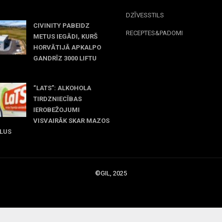
y 31, 2026
DZĪVESSTILS
CIVINITY PABEIDZ
RECEPTES&PADOMI
METUS IEGĀDI, KURŠ
HORVĀTIJĀ APKALPO
GANDRĪZ 3000 LIFTU
y 31, 2026
“LATS”: ALKOHOLA
TIRDZNIECĪBAS
IEROBEŽOJUMI
VISVAIRĀK SKAR MAZOS
LUS
y 31, 2026
©GIL, 2025
|
Profitmag by