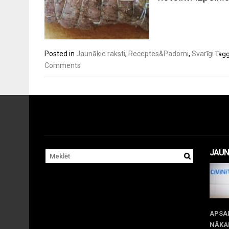
Posted in
Jaunākie raksti
,
Receptes&Padomi
,
Svarīgi
Tag
Comments
JAUN
APSA
NĀKA