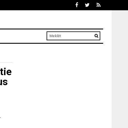
tie
us
ī