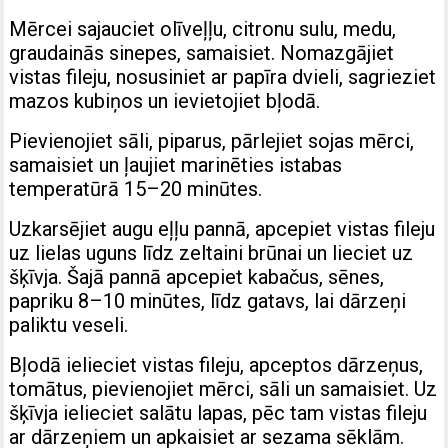
Mērcei sajauciet olīveļļu, citronu sulu, medu,
graudainās sinepes, samaisiet. Nomazgājiet
vistas fileju, nosusiniet ar papīra dvieli, sagrieziet
mazos kubiņos un ievietojiet bļodā.
Pievienojiet sāli, piparus, pārlejiet sojas mērci,
samaisiet un ļaujiet marinēties istabas
temperatūrā 15–20 minūtes.
Uzkarsējiet augu eļļu pannā, apcepiet vistas fileju
uz lielas uguns līdz zeltaini brūnai un lieciet uz
šķīvja. Šajā pannā apcepiet kabačus, sēnes,
papriku 8–10 minūtes, līdz gatavs, lai dārzeņi
paliktu veseli.
Bļodā ielieciet vistas fileju, apceptos dārzeņus,
tomātus, pievienojiet mērci, sāli un samaisiet. Uz
šķīvja ielieciet salātu lapas, pēc tam vistas fileju
ar dārzeņiem un apkaisiet ar sezama sēklām.