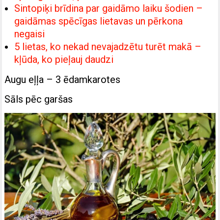
Sintopiķi brīdina par gaidāmo laiku šodien –
gaidāmas spēcīgas lietavas un pērkona
negaisi
5 lietas, ko nekad nevajadzētu turēt makā –
kļūda, ko pieļauj daudzi
Augu eļļa – 3 ēdamkarotes
Sāls pēc garšas