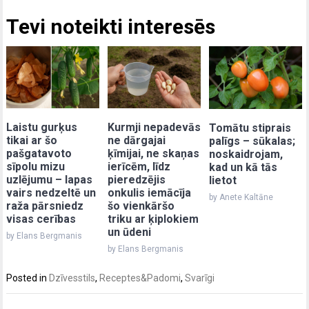
Tevi noteikti interesēs
Laistu gurķus
Kurmji nepadevās
Tomātu stiprais
tikai ar šo
ne dārgajai
palīgs – sūkalas;
pašgatavoto
ķīmijai, ne skaņas
noskaidrojam,
sīpolu mizu
ierīcēm, līdz
kad un kā tās
uzlējumu – lapas
pieredzējis
lietot
vairs nedzeltē un
onkulis iemācīja
by Anete Kaltāne
raža pārsniedz
šo vienkāršo
visas cerības
triku ar ķiplokiem
un ūdeni
by Elans Bergmanis
by Elans Bergmanis
Posted in
Dzīvesstils
,
Receptes&Padomi
,
Svarīgi