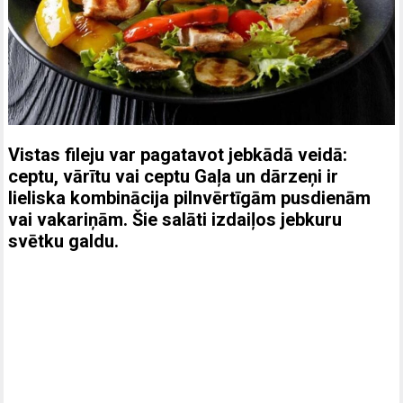
Vistas fileju var pagatavot jebkādā veidā:
ceptu, vārītu vai ceptu Gaļa un dārzeņi ir
lieliska kombinācija pilnvērtīgām pusdienām
vai vakariņām. Šie salāti izdaiļos jebkuru
svētku galdu.