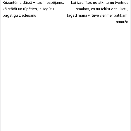
Post
Krizantēma dārzā – tas ir iespējams;
Lai izvairītos no atkritumu tvertnes
navigation
kā stādīt un rūpēties, lai iegūtu
smakas, es tur ieliku vienu lietu,
bagātīgu ziedēšanu
tagad mana virtuve vienmēr patīkami
smaržo