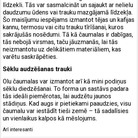
līdzekli. Tās var sasmalcināt un sajaukt ar nelielu
daudzumu ūdens vai trauku mazgājamā līdzekļa.
Šo maisījumu iespējams izmantot tējas un kafijas
kannu, termosu vai citu trauku tīrīšanai, kuros
sakrājušās nosēdumi. Tā kā čaumalas ir dabīgas,
tās nebojā virsmas, taču jāuzmanās, lai tās
neizmantotu uz delikātiem materiāliem, kas
varētu saskrāpēties.
Sēklu audzēšanas trauki
Olu čaumalas var izmantot arī kā mini podiņus
sēklu diedzēšanai. To forma un sastāvs padara
tās ideāli piemērotas, lai audzētu jaunos
stādiņus. Kad augs ir pietiekami paaudzies, visu
čaumalu var iestādīt tieši zemē – tā sadalīsies
un vienlaikus kalpos kā mēslojums.
Arī interesanti