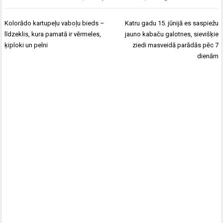
Post
Kolorādo kartupeļu vaboļu bieds –
Katru gadu 15. jūnijā es saspiežu
navigation
līdzeklis, kura pamatā ir vērmeles,
jauno kabaču galotnes, sievišķie
ķiploki un pelni
ziedi masveidā parādās pēc 7
dienām