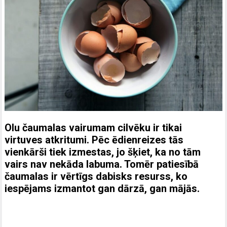
Olu čaumalas vairumam cilvēku ir tikai
virtuves atkritumi. Pēc ēdienreizes tās
vienkārši tiek izmestas, jo šķiet, ka no tām
vairs nav nekāda labuma. Tomēr patiesībā
čaumalas ir vērtīgs dabisks resurss, ko
iespējams izmantot gan dārzā, gan mājās.