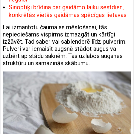
Sinoptiķi brīdina par gaidāmo laiku sestdien,
konkrētās vietās gaidāmas spēcīgas lietavas
Lai izmantotu čaumalas mēslošanai, tās
nepieciešams vispirms izmazgāt un kārtīgi
izžāvēt. Tad saber vai sablenderē līdz pulverim.
Pulveri var iemaisīt augsnē stādot augus vai
uzbērt ap stādu saknēm. Tas uzlabos augsnes
struktūru un samazinās skābumu.