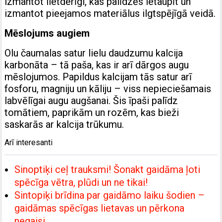
izmantot lietderīgi, kas palīdzēs ietaupīt un
izmantot pieejamos materiālus ilgtspējīgā veidā.
Mēslojums augiem
Olu čaumalas satur lielu daudzumu kalcija
karbonāta – tā paša, kas ir arī dārgos augu
mēslojumos. Papildus kalcijam tās satur arī
fosforu, magniju un kāliju – viss nepieciešamais
labvēlīgai augu augšanai. Šis īpaši palīdz
tomātiem, paprikām un rozēm, kas bieži
saskarās ar kalcija trūkumu.
Arī interesanti
Sinoptiķi ceļ trauksmi! Šonakt gaidāma ļoti
spēcīga vētra, plūdi un ne tikai!
Sintopiķi brīdina par gaidāmo laiku šodien –
gaidāmas spēcīgas lietavas un pērkona
negaisi