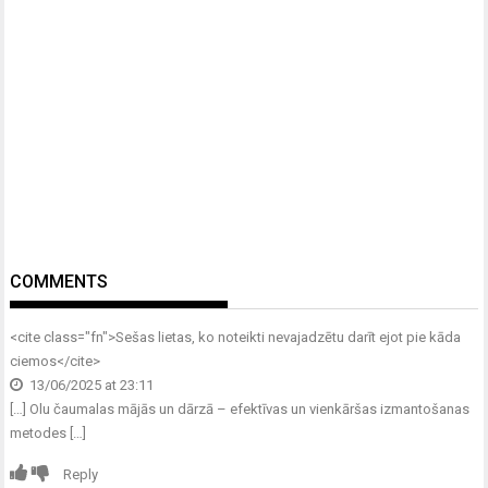
COMMENTS
<cite class="fn">
Sešas lietas, ko noteikti nevajadzētu darīt ejot pie kāda
ciemos
</cite>
13/06/2025 at 23:11
[…] Olu čaumalas mājās un dārzā – efektīvas un vienkāršas izmantošanas
metodes […]
Reply