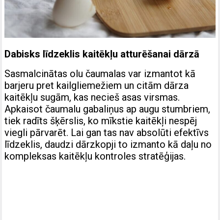
Dabisks līdzeklis kaitēkļu atturēšanai dārzā
Sasmalcinātas olu čaumalas var izmantot kā
barjeru pret kailgliemežiem un citām dārza
kaitēkļu sugām, kas necieš asas virsmas.
Apkaisot čaumalu gabaliņus ap augu stumbriem,
tiek radīts šķērslis, ko mīkstie kaitēkļi nespēj
viegli pārvarēt. Lai gan tas nav absolūti efektīvs
līdzeklis, daudzi dārzkopji to izmanto kā daļu no
kompleksas kaitēkļu kontroles stratēģijas.