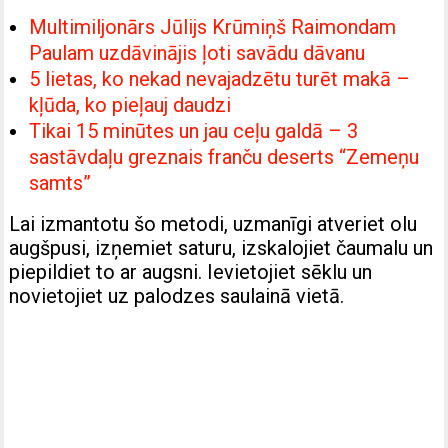
Multimiljonārs Jūlijs Krūmiņš Raimondam
Paulam uzdāvinājis ļoti savādu dāvanu
5 lietas, ko nekad nevajadzētu turēt makā –
kļūda, ko pieļauj daudzi
Tikai 15 minūtes un jau ceļu galdā – 3
sastāvdaļu greznais franču deserts “Zemeņu
samts”
Lai izmantotu šo metodi, uzmanīgi atveriet olu
augšpusi, izņemiet saturu, izskalojiet čaumalu un
piepildiet to ar augsni. Ievietojiet sēklu un
novietojiet uz palodzes saulainā vietā.