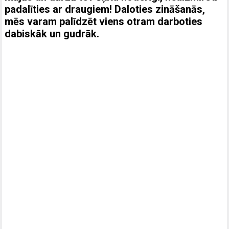
padalīties ar draugiem! Daloties zināšanās,
mēs varam palīdzēt viens otram darboties
dabiskāk un gudrāk.