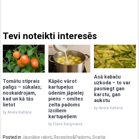
Tevi noteikti interesēs
Asā kabaču
Kāpēc vārot
Tomātu stiprais
uzkoda – to var
kartupeļus
palīgs – sūkalas;
pasniegt gan
ūdenim jāpielej
noskaidrojam,
karstu, gan
piens – omītes
kad un kā tās
aukstu
zelta padoms
lietot
by Anete Kaltāne
izciliem
by Anete Kaltāne
kartupeļiem
by Elans Bergmanis
Posted in
Jaunākie raksti
,
Receptes&Padomi
,
Svarīgi