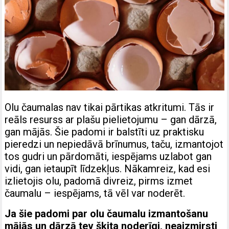
Olu čaumalas nav tikai pārtikas atkritumi. Tās ir
reāls resurss ar plašu pielietojumu – gan dārzā,
gan mājās. Šie padomi ir balstīti uz praktisku
pieredzi un nepiedāvā brīnumus, taču, izmantojot
tos gudri un pārdomāti, iespējams uzlabot gan
vidi, gan ietaupīt līdzekļus. Nākamreiz, kad esi
izlietojis olu, padomā divreiz, pirms izmet
čaumalu – iespējams, tā vēl var noderēt.
Ja šie padomi par olu čaumalu izmantošanu
mājās un dārzā tev šķita noderīgi, neaizmirsti