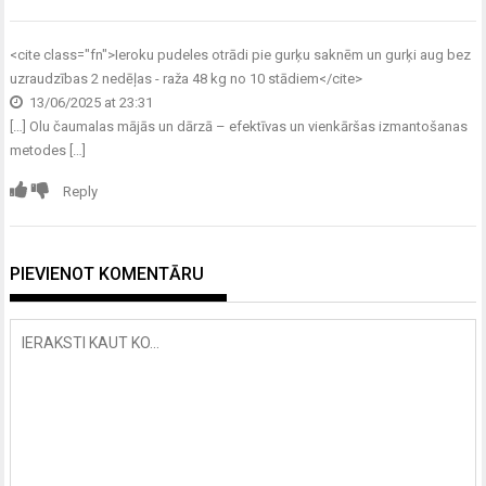
<cite class="fn">
Ieroku pudeles otrādi pie gurķu saknēm un gurķi aug bez
uzraudzības 2 nedēļas - raža 48 kg no 10 stādiem
</cite>
13/06/2025 at 23:31
[…] Olu čaumalas mājās un dārzā – efektīvas un vienkāršas izmantošanas
metodes […]
Reply
PIEVIENOT KOMENTĀRU