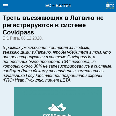
Балтийский курс. Новости и
ЕС – Балтия
аналитика
Пятница, 07.08.2026, 16:14
Треть въезжающих в Латвию не
регистрируются в системе
English
Covidpass
БК, Рига, 08.12.2020.
Очерки по новейшей истории
В рамках ужесточения контроля за людьми,
Латвии
въезжающими в Латвию, чтобы убедиться в том, что
они регистрируются в системе Covidpass.lv, в
Хорошо для дела
понедельник было проверено 1344 человека, из
Аналитика
которых около 30% не зарегистрировались в системе,
сообщил Латвийскому телевидению заместитель
Инвестиции
начальника Государственной пограничной охраны
Транспорт
(ГПО) Ивар Рускулис, пишет LETA.
Энергетика
Недвижимость
Финансы
Технологии
Рынки и компании