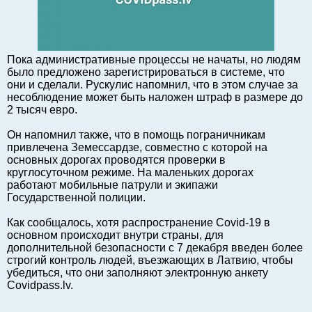
Балтийский экспорт
Туризм
Советы юриста
Пока административные процессы не начаты, но людям
ЕС - Балтия
было предложено зарегистрироваться в системе, что
они и сделали. Рускулис напомнил, что в этом случае за
Балтия - СНГ
несоблюдение может быть наложен штраф в размере до
Люди дела
2 тысяч евро.
Право
Он напомнил также, что в помощь пограничникам
Круглый стол
привлечена Земессардзе, совместно с которой на
основных дорогах проводятся проверки в
Образование и наука
круглосуточном режиме. На маленьких дорогах
Экономическая история
работают мобильные патрули и экипажи
Государственной полиции.
Прямая речь
Благотворительность
Как сообщалось, хотя распространение Covid-19 в
основном происходит внутри страны, для
Форумы
дополнительной безопасности с 7 декабря введен более
Книга
строгий контроль людей, въезжающих в Латвию, чтобы
убедиться, что они заполняют электронную анкету
Архив
Covidpass.lv.
Сергей Тюленев: студия