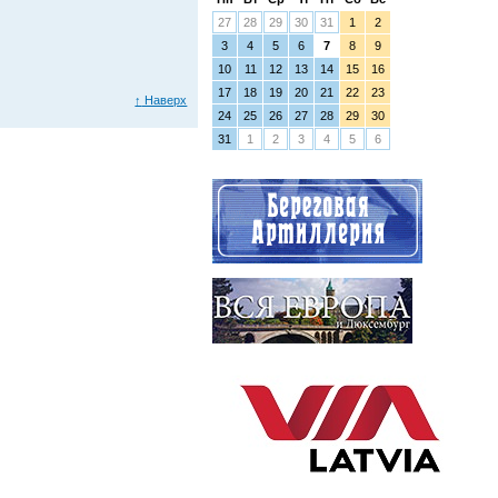
27
28
29
30
31
1
2
3
4
5
6
7
8
9
10
11
12
13
14
15
16
17
18
19
20
21
22
23
↑
Наверх
24
25
26
27
28
29
30
31
1
2
3
4
5
6