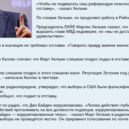
«Чтобы не подвергать наш референдум опасност
отставку», - сказал Хельме.
По словам Хельме, он продолжит работу в Рийги
Председатель EKRE Мартин Хельме сказал, что
выразить главе МВД недоверие, но «мы не дост
удовольствия».
 в коалиции не требовал отставки. «Говорить правду важнее минист
Каллас считает, что Март Хельме слишком поздно подал в отставк
а слишком поздно и этого слишком мало. Репутация Эстонии под уг
 - написала Каллас в твиттере.
й же радиопередаче, утверждал, что выборы в США были фальсифи
ас.
общил, что подает в отставку.
л по радио, что Джо Байден коррумпирован. «Логика действия глуб
ействий проталкивать на все должности подлецов, коррумпирован
айден — коррумпированные типы», - сказал Март Хельме в радиоэ
и выборы не проводятся честно. Он приравнил голосование по почт