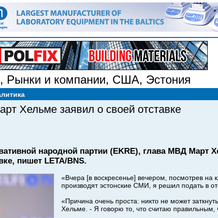
,
Рынки и компании
,
США
,
Эстония
алитика
рт Хельме заявил о своей отставке
вативной народной партии (EKRE), глава МВД Март Х
вке, пишет LETA/BNS.
«Вчера [в воскресенье] вечером, посмотрев на к
производят эстонские СМИ, я решил подать в отс
«Причина очень проста: никто не может заткнуть 
Хельме. - Я говорю то, что считаю правильным, 