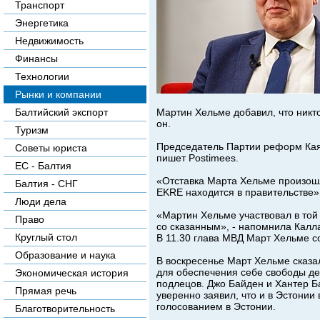
Транспорт
Энергетика
Недвижимость
Финансы
Технологии
Рынки и компании
Мартин Хельме добавил, что никто
Балтийский экспорт
он.
Туризм
Председатель Партии реформ Кая 
Советы юриста
пишет Postimees.
ЕС - Балтия
«Отставка Марта Хельме произошл
Балтия - СНГ
EKRE находится в правительстве»,
Люди дела
«Мартин Хельме участвовал в то
Право
со сказанным», - напомнила Калл
Круглый стол
В 11.30 глава МВД Март Хельме со
Образование и наука
В воскресенье Март Хельме сказа
для обеспечения себе свободы д
Экономическая история
подлецов. Джо Байден и Хантер Б
Прямая речь
уверенно заявил, что и в Эстони
голосованием в Эстонии.
Благотворительность