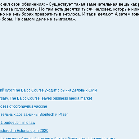
ил свои обвинения: «Существует такая замечательная вещь как р
права голосовать. Но там есть десятки тысяч человек, которые ник
но на э-выборах превратить в э-голоса. И так и делают. А затем го
ыборы. На самом деле не выиграла».
й курс/The Baltic Course уходит с рынка деловых СМИ
ersary, The Baltic Course leaves business media market
doses of coronavirus vaccine
тельных доз вакцины Biontech и Pfizer
1 budget bill into law
stered in Estonia up in 2020
ндированных" уже с 5 января в Латвии будут новые правила игры