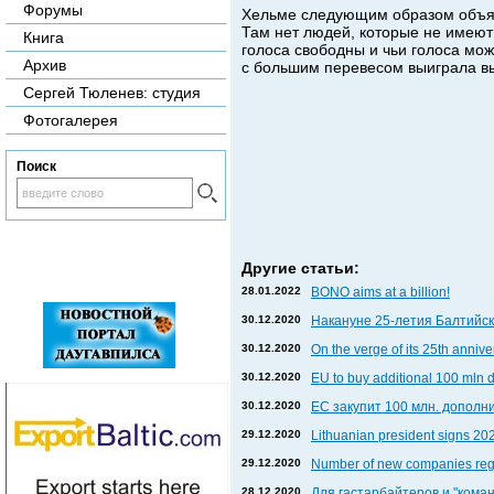
Форумы
Хельме следующим образом объясн
Там нет людей, которые не имеют 
Книга
голоса свободны и чьи голоса мож
Архив
с большим перевесом выиграла в
Сергей Тюленев: студия
Фотогалерея
Поиск
Другие статьи:
28.01.2022
BONO aims at a billion!
30.12.2020
Накануне 25-летия Балтийски
30.12.2020
On the verge of its 25th anniv
30.12.2020
EU to buy additional 100 mln 
30.12.2020
ЕС закупит 100 млн. дополни
29.12.2020
Lithuanian president signs 202
29.12.2020
Number of new companies regi
28.12.2020
Для гастарбайтеров и "кома