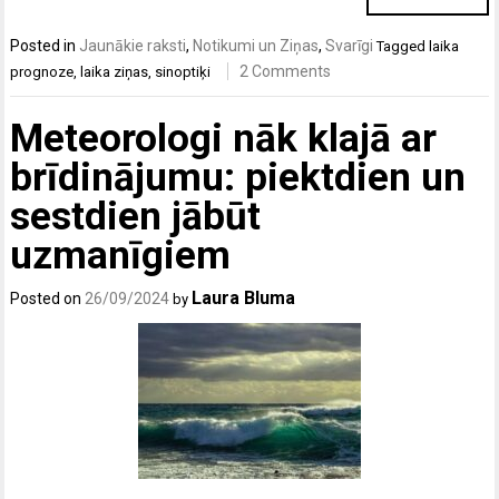
Posted in
Jaunākie raksti
,
Notikumi un Ziņas
,
Svarīgi
Tagged
laika
2 Comments
prognoze
,
laika ziņas
,
sinoptiķi
Meteorologi nāk klajā ar
brīdinājumu: piektdien un
sestdien jābūt
uzmanīgiem
Laura Bluma
Posted on
26/09/2024
by