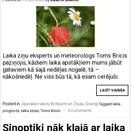
Laika ziņu eksperts un meteorologs Toms Bricis
paziņojis, kādiem laika apstākļiem mums jābūt
gataviem kā šajā nedēļas nogalē, tā –
nākošnedēļ. Ne viss būs tā, kā esam cerējuši.
LASĪT VAIRĀK
Posted in
Jaunākie raksti
,
Notikumi un Ziņas
,
Svarīgi
Tagged
laika
4 Comments
prognoze
,
laika ziņas
,
Toms Bricis
Sinoptiķi nāk klajā ar laika