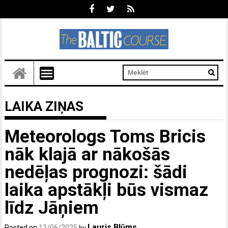
LAIKA ZIŅAS
Meteorologs Toms Bricis
nāk klajā ar nākošās
nedēļas prognozi: šādi
laika apstākļi būs vismaz
līdz Jāņiem
Lauris Blūms
Posted on
13/06/2025
by