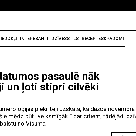
IEDOKĻI
INTERESANTI
DZĪVESSTILS
RECEPTES&PADOMI
 datumos pasaulē nāk
 un ļoti stipri cilvēki
umeroloģijas piekritēji uzskata, ka dažos novembra
e mēdz būt “veiksmīgāki” par citiem, tādējādi dzī
balstu no Visuma.