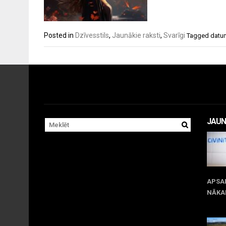
Posted in
Dzīvesstils
,
Jaunākie raksti
,
Svarīgi
Tagged
datu
JAUN
APSA
NĀKA
Jul