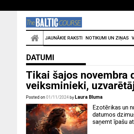
JAUNĀKIE RAKSTI
NOTIKUMI UN ZIŅAS
V
DATUMI
Tikai šajos novembra
veiksminieki, uzvarētāji
Laura Bluma
Posted on
01/11/2024
by
Ezotērikas un n
datumos dzimuši
saņemt īpašu at