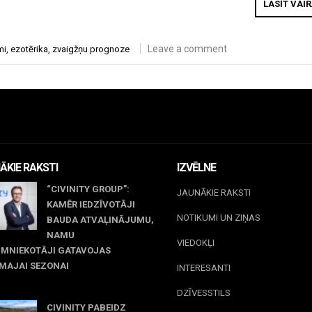
LASĪT VAI
Leave a comment
mi
,
ezotērika
,
zvaigžņu prognoze
ĀKIE RAKSTI
IZVĒLNE
“CIVINITY GROUP”:
JAUNĀKIE RAKSTI
KAMĒR IEDZĪVOTĀJI
NOTIKUMI UN ZIŅAS
BAUDA ATVAĻINĀJUMU,
NAMU
VIEDOKĻI
IMNIEKOTĀJI GATAVOJAS
MAJAI SEZONAI
INTERESANTI
y 31, 2026
DZĪVESSTILS
CIVINITY PABEIDZ