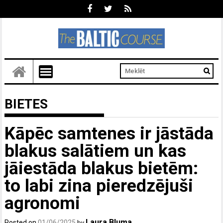
BIETES
Kāpēc samtenes ir jāstāda
blakus salātiem un kas
jāiestāda blakus bietēm:
to labi zina pieredzējuši
agronomi
Laura Bluma
Posted on
01/06/2025
by