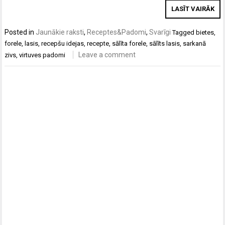
LASĪT VAIRĀK
Posted in
Jaunākie raksti
,
Receptes&Padomi
,
Svarīgi
Tagged
bietes
,
forele
,
lasis
,
recepšu idejas
,
recepte
,
sālīta forele
,
sālīts lasis
,
sarkanā
Leave a comment
zivs
,
virtuves padomi