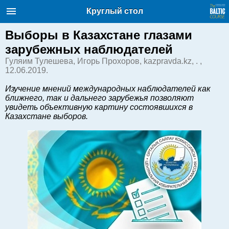
Балтийский курс. Новости и
Круглый стол
аналитика
Понедельник, 10.08.2026, 06:22
Выборы в Казахстане глазами
зарубежных наблюдателей
English
Гуляим Тулешева, Игорь Прохоров, kazpravda.kz, . ,
12.06.2019.
Изучение мнений международных наблюдателей как
Очерки по новейшей истории
ближнего, так и дальнего зарубежья позволяют
Латвии
увидеть объективную картину состоявшихся в
Хорошо для дела
Казахстане выборов.
Аналитика
Инвестиции
Транспорт
Энергетика
Недвижимость
Финансы
Технологии
Рынки и компании