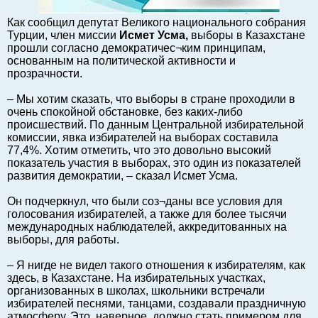
Балтийский экспорт
Как сообщил депутат Великого национального собрания
Туризм
Турции, член миссии
Исмет Усма,
выборы в Казахстане
прошли согласно демократичес¬ким принципам,
Советы юриста
основанным на политической активности и
ЕС - Балтия
прозрачности.
Балтия - СНГ
– Мы хотим сказать, что выборы в стране проходили в
Люди дела
очень спокойной обстановке, без каких-либо
происшествий. По данным Центральной избирательной
Право
комиссии, явка избирателей на выборах составила
Круглый стол
77,4%. Хотим отметить, что это довольно высокий
показатель участия в выборах, это один из показателей
Образование и наука
развития демократии, – сказал Исмет Усма.
Экономическая история
Он подчеркнул, что были соз¬даны все условия для
Прямая речь
голосования избирателей, а также для более тысячи
Благотворительность
международных наблюдателей, аккредитованных на
выборы, для работы.
Форумы
Книга
– Я нигде не видел такого отношения к избирателям, как
здесь, в Казахстане. На избирательных участках,
Архив
организованных в школах, школьники встречали
Сергей Тюленев: студия
избирателей песнями, танцами, создавали праздничную
атмосферу. Это, наверное, должно стать примером для