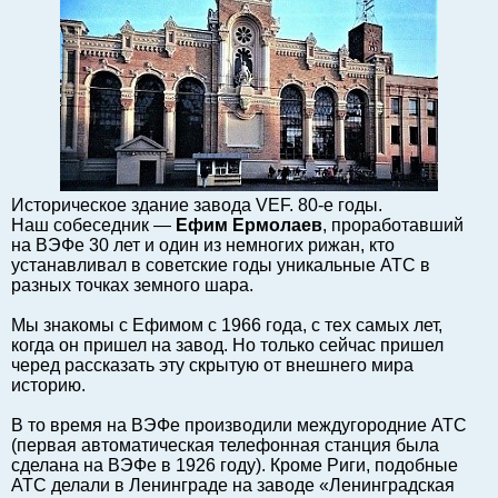
Балтийский экспорт
Туризм
Советы юриста
ЕС - Балтия
Балтия - СНГ
Люди дела
Право
Историческое здание завода VEF. 80-е годы.
Наш собеседник —
Ефим Ермолаев
, проработавший
Круглый стол
на ВЭФе 30 лет и один из немногих рижан, кто
Образование и наука
устанавливал в советские годы уникальные АТС в
разных точках земного шара.
Экономическая история
Прямая речь
Мы знакомы с Ефимом с 1966 года, с тех самых лет,
когда он пришел на завод. Но только сейчас пришел
Благотворительность
черед рассказать эту скрытую от внешнего мира
Форумы
историю.
Книга
В то время на ВЭФе производили междугородние АТС
Архив
(первая автоматическая телефонная станция была
сделана на ВЭФе в 1926 году). Кроме Риги, подобные
Сергей Тюленев: студия
АТС делали в Ленинграде на заводе «Ленинградская