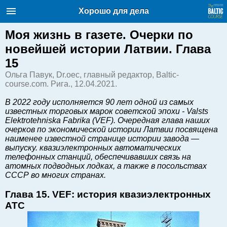
Балтийский курс. Новости и
Хорошо для дела
аналитика
Понедельник, 10.08.2026, 22:22
Моя жизнь в газете. Очерки по
новейшей истории Латвии. Глава
English
15
Ольга Павук, Dr.oec, главный редактор, Baltic-
course.com. Рига., 12.04.2021.
Очерки по новейшей истории
Латвии
В 2022 году исполняется 90 лет одной из самых
известных торговых марок советской эпохи - Valsts
Хорошо для дела
Elektrotehniska Fabrika (VEF). Очередная глава наших
Аналитика
очерков по экономической истории Латвии посвящена
наименее известной странице истории завода —
Инвестиции
выпуску. квазиэлектронных автоматических
Транспорт
телефонных станций, обеспечивавших связь на
атомных подводных лодках, а также в посольствах
Энергетика
СССР во многих странах.
Недвижимость
Глава 15. VEF: история квазиэлектронных
Финансы
АТС
Технологии
Рынки и компании