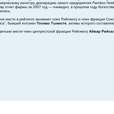
мерческому регистру декларацию своего предприятия
Pambos
Hold
ву отчет фирмы за 2007 год — очевидно, в прошлом году богатств
ились.
ое место в рейтинге занимает член Рийгикогу и член фракции Сою
ica", бывший яхтсмен
Тоомас Тынисте
, активы которого составляю
третьем месте член центристской фракции Рийгикогу
Айвар Рийса