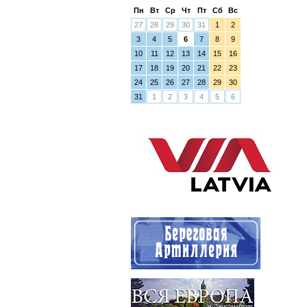
Пн
Вт
Ср
Чт
Пт
Сб
Вс
27
28
29
30
31
1
2
3
4
5
6
7
8
9
10
11
12
13
14
15
16
17
18
19
20
21
22
23
24
25
26
27
28
29
30
31
1
2
3
4
5
6