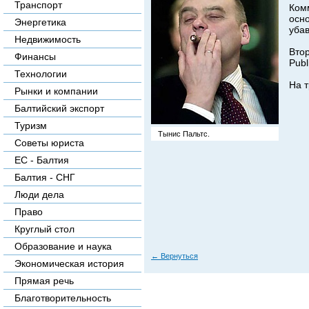
Транспорт
Ком
осно
Энергетика
убав
Недвижимость
Втор
Финансы
Publ
Технологии
На 
Рынки и компании
Балтийский экспорт
Туризм
Тынис Пальтс.
Советы юриста
ЕС - Балтия
Балтия - СНГ
Люди дела
Право
Круглый стол
Образование и наука
←
Вернуться
Экономическая история
Прямая речь
Благотворительность