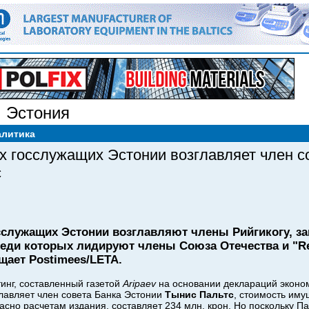
,
Эстония
алитика
х госслужащих Эстонии возглавляет член с
с
сслужащих Эстонии возглавляют члены Рийгикогу, 
еди которых лидируют члены Союза Отечества и "Res
щает Postimees/LETA.
инг, составленный газетой
Aripaev
на основании деклараций эконом
лавляет член совета Банка Эстонии
Тынис Пальтс
, стоимость иму
асно расчетам издания, составляет 234 млн. крон. Но поскольку П