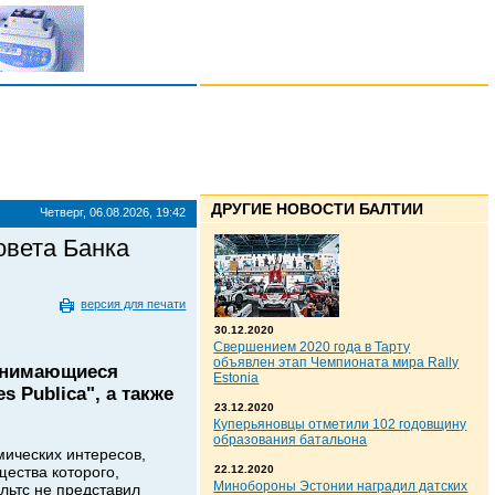
ДРУГИЕ НОВОСТИ БАЛТИИ
Четверг, 06.08.2026, 19:42
овета Банка
версия для печати
30.12.2020
Свершением 2020 года в Тарту
объявлен этап Чемпионата мира Rally
занимающиеся
Estonia
 Publica", а также
23.12.2020
Куперьяновцы отметили 102 годовщину
образования батальона
ических интересов,
щества которого,
22.12.2020
Минобороны Эстонии наградил датских
альтс не представил