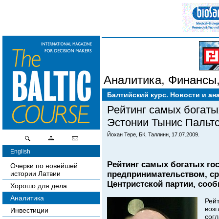
Аналитика
,
Финансы
Балтийский курс. Новости и ан
Рейтинг самых богаты
Эстонии Тынис Пальт
Йохан Тере, БК, Таллинн, 17.07.2009.
English
Рейтинг самых богатых го
Очерки по новейшей
предпринимательством, ср
истории Латвии
Центристской партии, сооб
Хорошо для дела
Аналитика
Рейт
возг
Инвестиции
согл