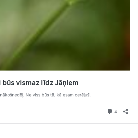
i būs vismaz līdz Jāņiem
nākošnedēļ. Ne viss būs tā, kā esam cerējuši.
Comment
4