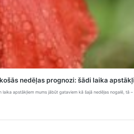
košās nedēļas prognozi: šādi laika apstākļ
m laika apstākļiem mums jābūt gataviem kā šajā nedēļas nogalē, tā – 